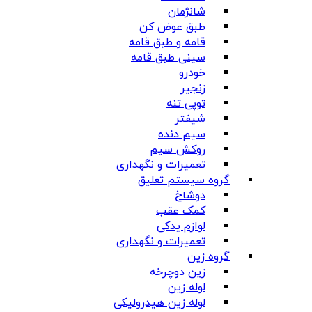
شانژمان
طبق عوض کن
قامه و طبق قامه
سینی طبق قامه
خودرو
زنجیر
توپی تنه
شیفتر
سیم دنده
روکش سیم
تعمیرات و نگهداری
گروه سیستم تعلیق
دوشاخ
کمک عقب
لوازم یدکی
تعمیرات و نگهداری
گروه زین
زین دوچرخه
لوله زین
لوله زین هیدرولیکی