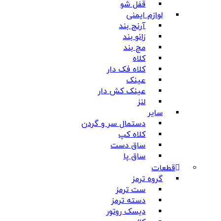
قفل شو
لوازم ایمنی
آرنج بند
زانو بند
مچ بند
کلاه
کلاه فک دار
عینک
عینک کش دار
لنز
سایر
دستمال سر و گردن
کلاه کپ
ساق دست
ساق پا
قطعات
گروه ترمز
ست ترمز
دسته ترمز
دیسک روتور