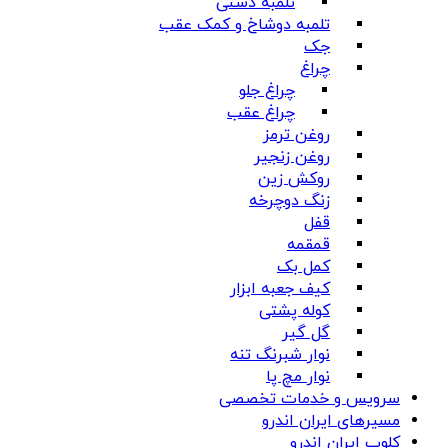
تلمبه دستی
تلمبه دوشاخ و کمک عقب
جک
چراغ
چراغ جلو
چراغ عقب
روغن ترمز
روغن زنجیر
روکش زین
زنگ دوچرخه
قفل
قمقمه
کمل بک
کیف جعبه ابزار
کوله پشتی
گل گیر
نوار شبرنگ تنه
نوار مچ پا
سرویس و خدمات تخصصی
مسیرهای ایران اندرو
کلوپ ایران اندرو