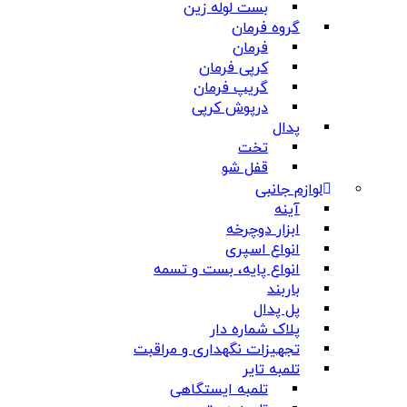
بست لوله زین
گروه فرمان
فرمان
کرپی فرمان
گریپ فرمان
درپوش کرپی
پدال
تخت
قفل شو
لوازم جانبی
آینه
ابزار دوچرخه
انواع اسپری
انواع پایه، بست و تسمه
باربند
پل پدال
پلاک شماره دار
تجهیزات نگهداری و مراقبت
تلمبه تایر
تلمبه ایستگاهی