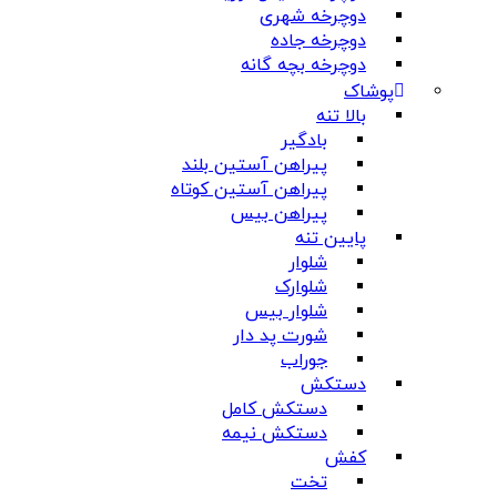
دوچرخه شهری
دوچرخه جاده
دوچرخه بچه گانه
پوشاک
بالا تنه
بادگیر
پیراهن آستین بلند
پیراهن آستین کوتاه
پیراهن بیس
پایین تنه
شلوار
شلوارک
شلوار بیس
شورت پد دار
جوراب
دستکش
دستکش کامل
دستکش نیمه
کفش
تخت