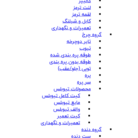
کالیپر
لنت ترمز
لقمه ترمز
کابل و شیلنگ
تعمیرات و نگهداری
گروه چرخ
تایر دوچرخه
تیوب
طوقه پره بندی شده
طوقه بدون پره بندی
توپی (جلو/عقب)
پره
سر پره
محصولات تیوبلس
کیت کامل تیوبلس
مایع تیوبلس
والف تیوبلس
کیت تعمیر
تعمیرات و نگهداری
گروه دنده
ست دنده