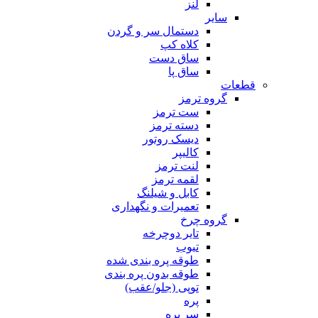
لنز
سایر
دستمال سر و گردن
کلاه کپ
ساق دست
ساق پا
قطعات
گروه ترمز
ست ترمز
دسته ترمز
دیسک روتور
کالیپر
لنت ترمز
لقمه ترمز
کابل و شیلنگ
تعمیرات و نگهداری
گروه چرخ
تایر دوچرخه
تیوب
طوقه پره بندی شده
طوقه بدون پره بندی
توپی (جلو/عقب)
پره
سر پره