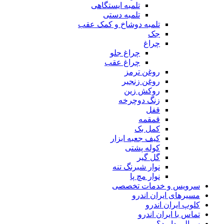
تلمبه ایستگاهی
تلمبه دستی
تلمبه دوشاخ و کمک عقب
جک
چراغ
چراغ جلو
چراغ عقب
روغن ترمز
روغن زنجیر
روکش زین
زنگ دوچرخه
قفل
قمقمه
کمل بک
کیف جعبه ابزار
کوله پشتی
گل گیر
نوار شبرنگ تنه
نوار مچ پا
سرویس و خدمات تخصصی
مسیرهای ایران اندرو
کلوپ ایران اندرو
تماس با ایران اندرو
سوالی دارید؟