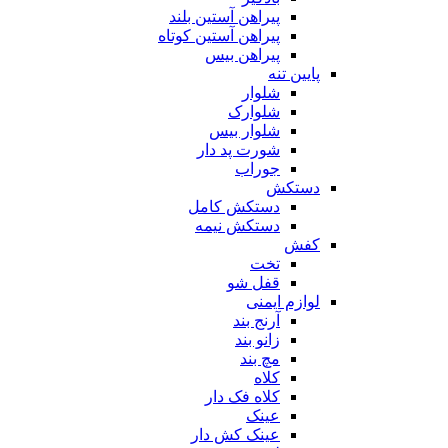
پیراهن آستین بلند
پیراهن آستین کوتاه
پیراهن بیس
پایین تنه
شلوار
شلوارک
شلوار بیس
شورت پد دار
جوراب
دستکش
دستکش کامل
دستکش نیمه
کفش
تخت
قفل شو
لوازم ایمنی
آرنج بند
زانو بند
مچ بند
کلاه
کلاه فک دار
عینک
عینک کش دار