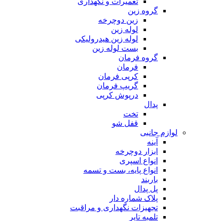
تعمیرات و نگهداری
گروه زین
زین دوچرخه
لوله زین
لوله زین هیدرولیکی
بست لوله زین
گروه فرمان
فرمان
کرپی فرمان
گریپ فرمان
درپوش کرپی
پدال
تخت
قفل شو
لوازم جانبی
آینه
ابزار دوچرخه
انواع اسپری
انواع پایه، بست و تسمه
باربند
پل پدال
پلاک شماره دار
تجهیزات نگهداری و مراقبت
تلمبه تایر