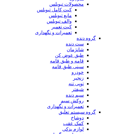
محصولات تیوبلس
کیت کامل تیوبلس
مایع تیوبلس
والف تیوبلس
کیت تعمیر
تعمیرات و نگهداری
گروه دنده
ست دنده
شانژمان
طبق عوض کن
قامه و طبق قامه
سینی طبق قامه
خودرو
زنجیر
توپی تنه
شیفتر
سیم دنده
روکش سیم
تعمیرات و نگهداری
گروه سیستم تعلیق
دوشاخ
کمک عقب
لوازم یدکی