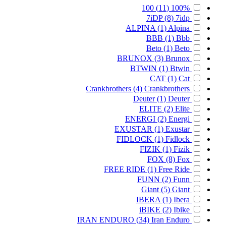
100
(11)
100%
7iDP
(8)
7idp
ALPINA
(1)
Alpina
BBB
(1)
Bbb
Beto
(1)
Beto
BRUNOX
(3)
Brunox
BTWIN
(1)
Btwin
CAT
(1)
Cat
Crankbrothers
(4)
Crankbrothers
Deuter
(1)
Deuter
ELITE
(2)
Elite
ENERGI
(2)
Energi
EXUSTAR
(1)
Exustar
FIDLOCK
(1)
Fidlock
FIZIK
(1)
Fizik
FOX
(8)
Fox
FREE RIDE
(1)
Free Ride
FUNN
(2)
Funn
Giant
(5)
Giant
IBERA
(1)
Ibera
iBIKE
(2)
Ibike
IRAN ENDURO
(34)
Iran Enduro