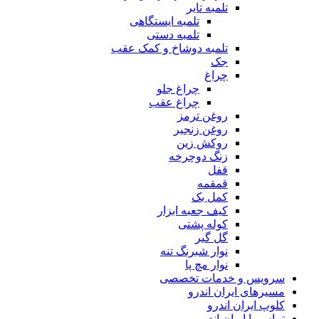
تلمبه تایر
تلمبه ایستگاهی
تلمبه دستی
تلمبه دوشاخ و کمک عقب
جک
چراغ
چراغ جلو
چراغ عقب
روغن ترمز
روغن زنجیر
روکش زین
زنگ دوچرخه
قفل
قمقمه
کمل بک
کیف جعبه ابزار
کوله پشتی
گل گیر
نوار شبرنگ تنه
نوار مچ پا
سرویس و خدمات تخصصی
مسیرهای ایران اندرو
کلوپ ایران اندرو
تماس با ایران اندرو