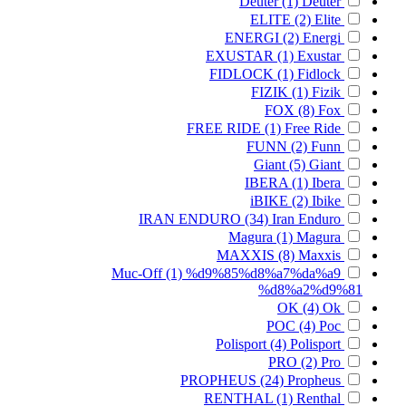
Deuter
(1)
Deuter
ELITE
(2)
Elite
ENERGI
(2)
Energi
EXUSTAR
(1)
Exustar
FIDLOCK
(1)
Fidlock
FIZIK
(1)
Fizik
FOX
(8)
Fox
FREE RIDE
(1)
Free Ride
FUNN
(2)
Funn
Giant
(5)
Giant
IBERA
(1)
Ibera
iBIKE
(2)
Ibike
IRAN ENDURO
(34)
Iran Enduro
Magura
(1)
Magura
MAXXIS
(8)
Maxxis
Muc-Off
(1)
%d9%85%d8%a7%da%a9
%d8%a2%d9%81
OK
(4)
Ok
POC
(4)
Poc
Polisport
(4)
Polisport
PRO
(2)
Pro
PROPHEUS
(24)
Propheus
RENTHAL
(1)
Renthal