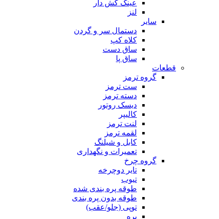
عینک کش دار
لنز
سایر
دستمال سر و گردن
کلاه کپ
ساق دست
ساق پا
قطعات
گروه ترمز
ست ترمز
دسته ترمز
دیسک روتور
کالیپر
لنت ترمز
لقمه ترمز
کابل و شیلنگ
تعمیرات و نگهداری
گروه چرخ
تایر دوچرخه
تیوب
طوقه پره بندی شده
طوقه بدون پره بندی
توپی (جلو/عقب)
پره