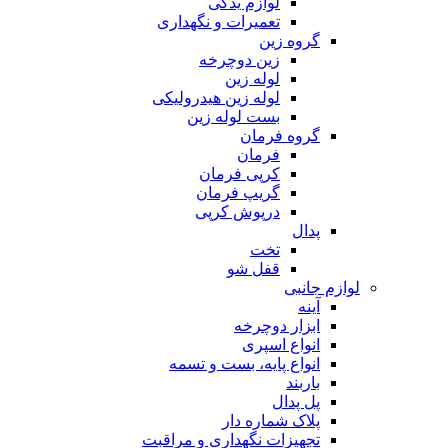
لوازم یدکی
تعمیرات و نگهداری
گروه زین
زین دوچرخه
لوله زین
لوله زین هیدرولیکی
بست لوله زین
گروه فرمان
فرمان
کرپی فرمان
گریپ فرمان
درپوش کرپی
پدال
تخت
قفل شو
لوازم جانبی
آینه
ابزار دوچرخه
انواع اسپری
انواع پایه، بست و تسمه
باربند
پل پدال
پلاک شماره دار
تجهیزات نگهداری و مراقبت