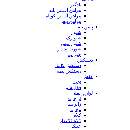
بادگیر
پیراهن آستین بلند
پیراهن آستین کوتاه
پیراهن بیس
پایین تنه
شلوار
شلوارک
شلوار بیس
شورت پد دار
جوراب
دستکش
دستکش کامل
دستکش نیمه
کفش
تخت
قفل شو
لوازم ایمنی
آرنج بند
زانو بند
مچ بند
کلاه
کلاه فک دار
عینک