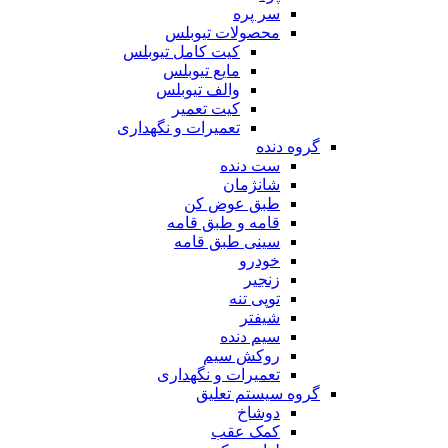
سر پره
محصولات تیوبلس
کیت کامل تیوبلس
مایع تیوبلس
والف تیوبلس
کیت تعمیر
تعمیرات و نگهداری
گروه دنده
ست دنده
شانژمان
طبق عوض کن
قامه و طبق قامه
سینی طبق قامه
خودرو
زنجیر
توپی تنه
شیفتر
سیم دنده
روکش سیم
تعمیرات و نگهداری
گروه سیستم تعلیق
دوشاخ
کمک عقب