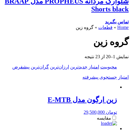
شلوارک مردانه PROPHEUS مدل BRAAP
Shorts black
تماس بگیرید
Home
»
قطعات
»
گروه زین
گروه زین
نمایش 1–20 از 23 نتیجه
محبوبیت
امتیاز
جدیدترین
ارزان‌ترین
گران‌ترین
پیشفرض
امتیاز
جستجوی پیشرفته
زین ارگون مدل E-MTB
تومان
29,500,000
مقایسه