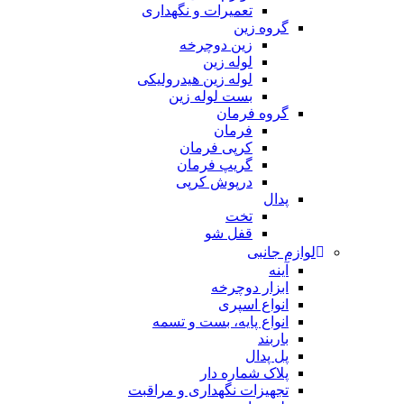
تعمیرات و نگهداری
گروه زین
زین دوچرخه
لوله زین
لوله زین هیدرولیکی
بست لوله زین
گروه فرمان
فرمان
کرپی فرمان
گریپ فرمان
درپوش کرپی
پدال
تخت
قفل شو
لوازم جانبی
آینه
ابزار دوچرخه
انواع اسپری
انواع پایه، بست و تسمه
باربند
پل پدال
پلاک شماره دار
تجهیزات نگهداری و مراقبت