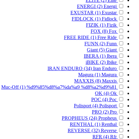
ELITE
(2)
Elite
ENERGI
(2)
Energi
EXUSTAR
(1)
Exustar
FIDLOCK
(1)
Fidlock
FIZIK
(1)
Fizik
FOX
(8)
Fox
FREE RIDE
(1)
Free Ride
FUNN
(2)
Funn
Giant
(5)
Giant
IBERA
(1)
Ibera
iBIKE
(2)
Ibike
IRAN ENDURO
(34)
Iran Enduro
Magura
(1)
Magura
MAXXIS
(8)
Maxxis
Muc-Off
(1)
%d9%85%d8%a7%da%a9 %d8%a2%d9%81
OK
(4)
Ok
POC
(4)
Poc
Polisport
(4)
Polisport
PRO
(2)
Pro
PROPHEUS
(24)
Propheus
RENTHAL
(1)
Renthal
REVERSE
(32)
Reverse
RFR
(4)
Rfr