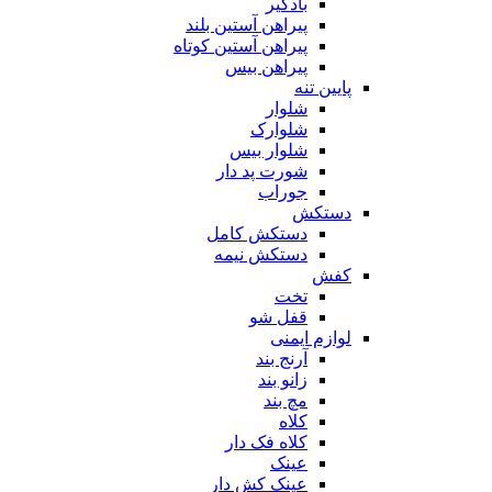
بادگیر
پیراهن آستین بلند
پیراهن آستین کوتاه
پیراهن بیس
پایین تنه
شلوار
شلوارک
شلوار بیس
شورت پد دار
جوراب
دستکش
دستکش کامل
دستکش نیمه
کفش
تخت
قفل شو
لوازم ایمنی
آرنج بند
زانو بند
مچ بند
کلاه
کلاه فک دار
عینک
عینک کش دار