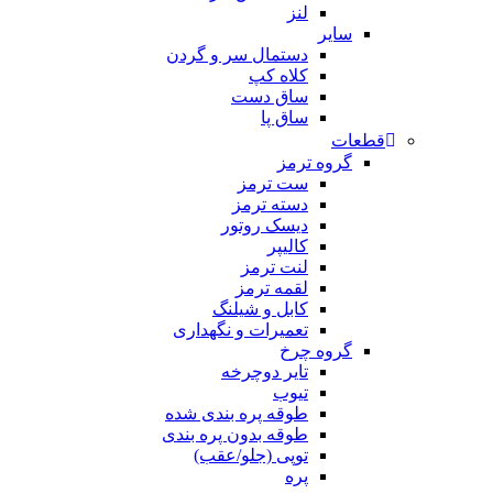
لنز
سایر
دستمال سر و گردن
کلاه کپ
ساق دست
ساق پا
قطعات
گروه ترمز
ست ترمز
دسته ترمز
دیسک روتور
کالیپر
لنت ترمز
لقمه ترمز
کابل و شیلنگ
تعمیرات و نگهداری
گروه چرخ
تایر دوچرخه
تیوب
طوقه پره بندی شده
طوقه بدون پره بندی
توپی (جلو/عقب)
پره