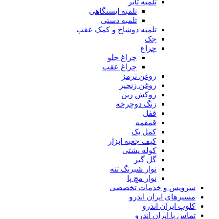
تلمبه تایر
تلمبه ایستگاهی
تلمبه دستی
تلمبه دوشاخ و کمک عقب
جک
چراغ
چراغ جلو
چراغ عقب
روغن ترمز
روغن زنجیر
روکش زین
زنگ دوچرخه
قفل
قمقمه
کمل بک
کیف جعبه ابزار
کوله پشتی
گل گیر
نوار شبرنگ تنه
نوار مچ پا
سرویس و خدمات تخصصی
مسیرهای ایران اندرو
کلوپ ایران اندرو
تماس با ایران اندرو