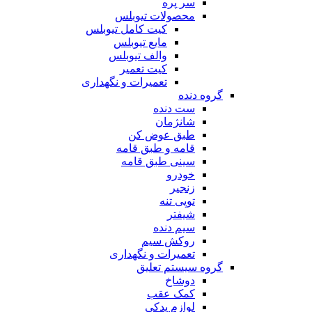
سر پره
محصولات تیوبلس
کیت کامل تیوبلس
مایع تیوبلس
والف تیوبلس
کیت تعمیر
تعمیرات و نگهداری
گروه دنده
ست دنده
شانژمان
طبق عوض کن
قامه و طبق قامه
سینی طبق قامه
خودرو
زنجیر
توپی تنه
شیفتر
سیم دنده
روکش سیم
تعمیرات و نگهداری
گروه سیستم تعلیق
دوشاخ
کمک عقب
لوازم یدکی