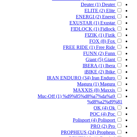
Deuter
(1)
Deuter
ELITE
(2)
Elite
ENERGI
(2)
Energi
EXUSTAR
(1)
Exustar
FIDLOCK
(1)
Fidlock
FIZIK
(1)
Fizik
FOX
(8)
Fox
FREE RIDE
(1)
Free Ride
FUNN
(2)
Funn
Giant
(5)
Giant
IBERA
(1)
Ibera
iBIKE
(2)
Ibike
IRAN ENDURO
(34)
Iran Enduro
Magura
(1)
Magura
MAXXIS
(8)
Maxxis
Muc-Off
(1)
%d9%85%d8%a7%da%a9
%d8%a2%d9%81
OK
(4)
Ok
POC
(4)
Poc
Polisport
(4)
Polisport
PRO
(2)
Pro
PROPHEUS
(24)
Propheus