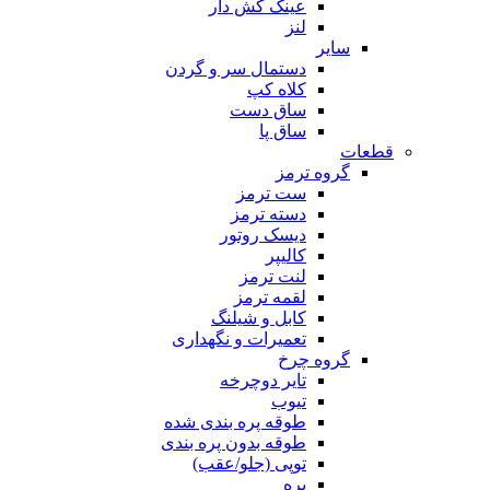
عینک کش دار
لنز
سایر
دستمال سر و گردن
کلاه کپ
ساق دست
ساق پا
قطعات
گروه ترمز
ست ترمز
دسته ترمز
دیسک روتور
کالیپر
لنت ترمز
لقمه ترمز
کابل و شیلنگ
تعمیرات و نگهداری
گروه چرخ
تایر دوچرخه
تیوب
طوقه پره بندی شده
طوقه بدون پره بندی
توپی (جلو/عقب)
پره