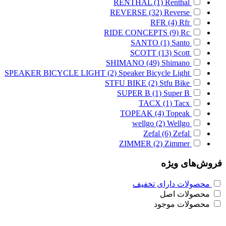
RENTHAL
(1)
Renthal
REVERSE
(32)
Reverse
RFR
(4)
Rfr
RIDE CONCEPTS
(9)
Rc
SANTO
(1)
Santo
SCOTT
(13)
Scott
SHIMANO
(49)
Shimano
SPEAKER BICYCLE LIGHT
(2)
Speaker Bicycle Light
STFU BIKE
(2)
Stfu Bike
SUPER B
(1)
Super B
TACX
(1)
Tacx
TOPEAK
(4)
Topeak
wellgo
(2)
Wellgo
Zefal
(6)
Zefal
ZIMMER
(2)
Zimmer
فروش‌های ویژه
محصولات دارای تخفیف
محصولات اصل
محصولات موجود