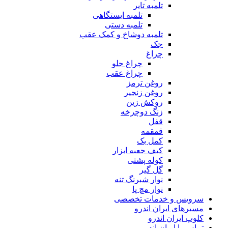
تلمبه تایر
تلمبه ایستگاهی
تلمبه دستی
تلمبه دوشاخ و کمک عقب
جک
چراغ
چراغ جلو
چراغ عقب
روغن ترمز
روغن زنجیر
روکش زین
زنگ دوچرخه
قفل
قمقمه
کمل بک
کیف جعبه ابزار
کوله پشتی
گل گیر
نوار شبرنگ تنه
نوار مچ پا
سرویس و خدمات تخصصی
مسیرهای ایران اندرو
کلوپ ایران اندرو
تماس با ایران اندرو