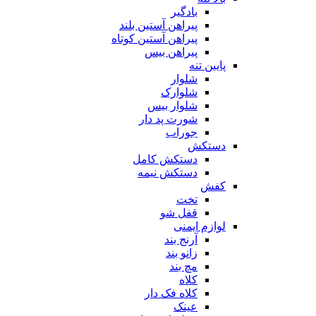
بادگیر
پیراهن آستین بلند
پیراهن آستین کوتاه
پیراهن بیس
پایین تنه
شلوار
شلوارک
شلوار بیس
شورت پد دار
جوراب
دستکش
دستکش کامل
دستکش نیمه
کفش
تخت
قفل شو
لوازم ایمنی
آرنج بند
زانو بند
مچ بند
کلاه
کلاه فک دار
عینک