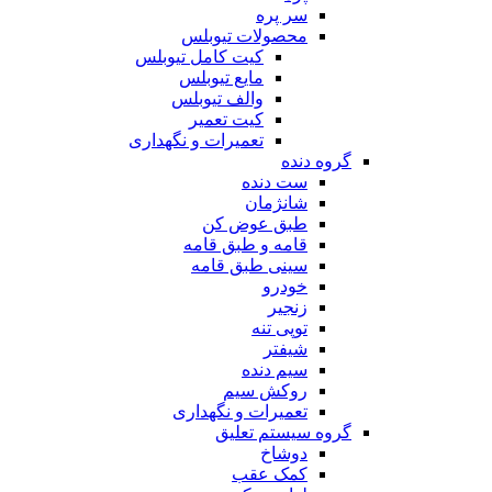
سر پره
محصولات تیوبلس
کیت کامل تیوبلس
مایع تیوبلس
والف تیوبلس
کیت تعمیر
تعمیرات و نگهداری
گروه دنده
ست دنده
شانژمان
طبق عوض کن
قامه و طبق قامه
سینی طبق قامه
خودرو
زنجیر
توپی تنه
شیفتر
سیم دنده
روکش سیم
تعمیرات و نگهداری
گروه سیستم تعلیق
دوشاخ
کمک عقب