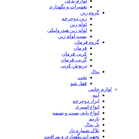
لوازم یدکی
تعمیرات و نگهداری
گروه زین
زین دوچرخه
لوله زین
لوله زین هیدرولیکی
بست لوله زین
گروه فرمان
فرمان
کرپی فرمان
گریپ فرمان
درپوش کرپی
پدال
تخت
قفل شو
لوازم جانبی
آینه
ابزار دوچرخه
انواع اسپری
انواع پایه، بست و تسمه
باربند
پل پدال
پلاک شماره دار
تجهیزات نگهداری و مراقبت