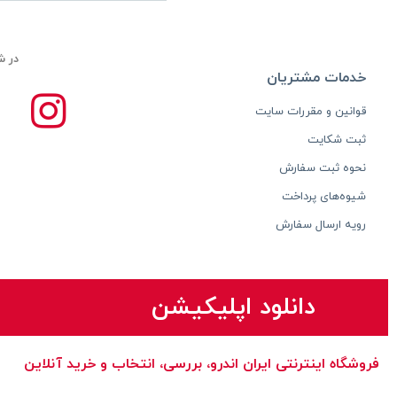
RENTHAL
(۱)
Renthal
REVERSE
(۳۲)
Reverse
در ش
RFR
(۴)
Rfr
خدمات مشتریان
RIDE CONCEPTS
(۹)
Rc
قوانین و مقررات سایت
SANTO
(۱)
Santo
ثبت شکایت
SCOTT
(۱۳)
Scott
نحوه ثبت سفارش
SHIMANO
(۴۹)
Shimano
شیوه‌های پرداخت
رویه ارسال سفارش
SPEAKER BICYCLE LIGHT
(۲)
Speaker Bicycle Light
STFU BIKE
(۲)
Stfu Bike
دانلود اپلیکیشن
SUPER B
(۱)
Super B
TACX
(۱)
Tacx
فروشگاه اینترنتی ایران‌ اندرو، بررسی، انتخاب و خرید آنلاین
TOPEAK
(۴)
Topeak