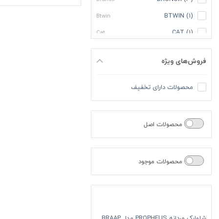
BTWIN
(۱)
Btwin
CAT
(۱)
Cat
Crankbrothers
(۴)
Crankbrothers
فروش‌های ویژه
Deuter
(۱)
Deuter
ELITE
(۲)
Elite
محصولات دارای تخفیف
ENERGI
(۲)
Energi
EXUSTAR
(۱)
Exustar
محصولات اصل
FIDLOCK
(۱)
Fidlock
FIZIK
(۱)
Fizik
محصولات موجود
FOX
(۸)
Fox
FREE RIDE
(۱)
Free Ride
FUNN
(۲)
Funn
Giant
(۵)
Giant
شلوارک مردانه PROPHEUS مدل BRAAP