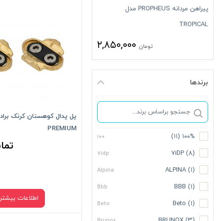
پیراهن مردانه PROPHEUS مدل
TROPICAL
۲,۸۵۰,۰۰۰
تومان
برندها
پل پدال کوهستان کرنک برادر
PREMIUM
(۱۱)
۱۰۰%
۱۰۰
تما
7iDP
(۸)
7idp
ALPINA
(۱)
Alpina
BBB
(۱)
Bbb
اطلاعات بیشتر
Beto
(۱)
Beto
BRUNOX
(۳)
Brunox