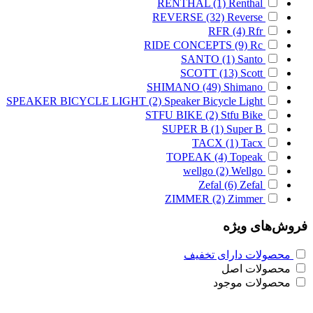
RENTHAL
(1)
Renthal
REVERSE
(32)
Reverse
RFR
(4)
Rfr
RIDE CONCEPTS
(9)
Rc
SANTO
(1)
Santo
SCOTT
(13)
Scott
SHIMANO
(49)
Shimano
SPEAKER BICYCLE LIGHT
(2)
Speaker Bicycle Light
STFU BIKE
(2)
Stfu Bike
SUPER B
(1)
Super B
TACX
(1)
Tacx
TOPEAK
(4)
Topeak
wellgo
(2)
Wellgo
Zefal
(6)
Zefal
ZIMMER
(2)
Zimmer
فروش‌های ویژه
محصولات دارای تخفیف
محصولات اصل
محصولات موجود