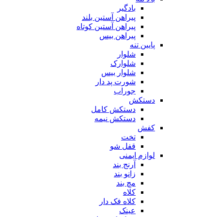
بادگیر
پیراهن آستین بلند
پیراهن آستین کوتاه
پیراهن بیس
پایین تنه
شلوار
شلوارک
شلوار بیس
شورت پد دار
جوراب
دستکش
دستکش کامل
دستکش نیمه
کفش
تخت
قفل شو
لوازم ایمنی
آرنج بند
زانو بند
مچ بند
کلاه
کلاه فک دار
عینک