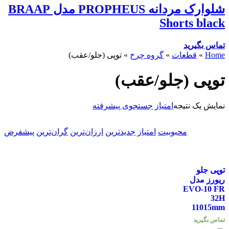
شلوارک مردانه PROPHEUS مدل BRAAP
Shorts black
تماس بگیرید
Home
»
قطعات
»
گروه چرخ
»
توپی (جلو/عقب)
توپی (جلو/عقب)
نمایش یک نتیجه
امتیاز
جستجوی پیشرفته
محبوبیت
امتیاز
جدیدترین
ارزان‌ترین
گران‌ترین
پیشفرض
توپی جلو
ریورز مدل
EVO-10 FR
32H
11015mm
تماس بگیرید