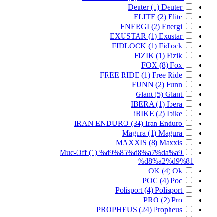
Deuter
(1)
Deuter
ELITE
(2)
Elite
ENERGI
(2)
Energi
EXUSTAR
(1)
Exustar
FIDLOCK
(1)
Fidlock
FIZIK
(1)
Fizik
FOX
(8)
Fox
FREE RIDE
(1)
Free Ride
FUNN
(2)
Funn
Giant
(5)
Giant
IBERA
(1)
Ibera
iBIKE
(2)
Ibike
IRAN ENDURO
(34)
Iran Enduro
Magura
(1)
Magura
MAXXIS
(8)
Maxxis
Muc-Off
(1)
%d9%85%d8%a7%da%a9
%d8%a2%d9%81
OK
(4)
Ok
POC
(4)
Poc
Polisport
(4)
Polisport
PRO
(2)
Pro
PROPHEUS
(24)
Propheus