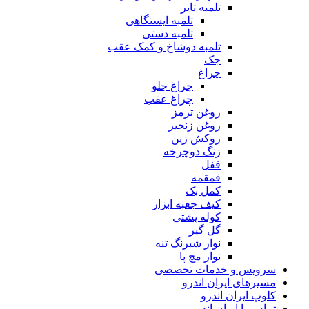
تلمبه تایر
تلمبه ایستگاهی
تلمبه دستی
تلمبه دوشاخ و کمک عقب
جک
چراغ
چراغ جلو
چراغ عقب
روغن ترمز
روغن زنجیر
روکش زین
زنگ دوچرخه
قفل
قمقمه
کمل بک
کیف جعبه ابزار
کوله پشتی
گل گیر
نوار شبرنگ تنه
نوار مچ پا
سرویس و خدمات تخصصی
مسیرهای ایران اندرو
کلوپ ایران اندرو
تماس با ایران اندرو