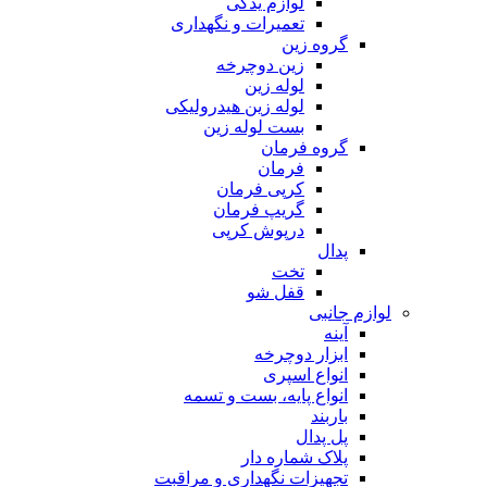
لوازم یدکی
تعمیرات و نگهداری
گروه زین
زین دوچرخه
لوله زین
لوله زین هیدرولیکی
بست لوله زین
گروه فرمان
فرمان
کرپی فرمان
گریپ فرمان
درپوش کرپی
پدال
تخت
قفل شو
لوازم جانبی
آینه
ابزار دوچرخه
انواع اسپری
انواع پایه، بست و تسمه
باربند
پل پدال
پلاک شماره دار
تجهیزات نگهداری و مراقبت