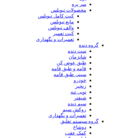
سر پره
محصولات تیوبلس
کیت کامل تیوبلس
مایع تیوبلس
والف تیوبلس
کیت تعمیر
تعمیرات و نگهداری
گروه دنده
ست دنده
شانژمان
طبق عوض کن
قامه و طبق قامه
سینی طبق قامه
خودرو
زنجیر
توپی تنه
شیفتر
سیم دنده
روکش سیم
تعمیرات و نگهداری
گروه سیستم تعلیق
دوشاخ
کمک عقب