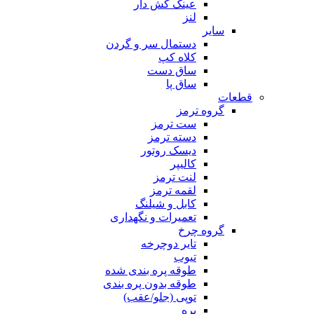
عینک کش دار
لنز
سایر
دستمال سر و گردن
کلاه کپ
ساق دست
ساق پا
قطعات
گروه ترمز
ست ترمز
دسته ترمز
دیسک روتور
کالیپر
لنت ترمز
لقمه ترمز
کابل و شیلنگ
تعمیرات و نگهداری
گروه چرخ
تایر دوچرخه
تیوب
طوقه پره بندی شده
طوقه بدون پره بندی
توپی (جلو/عقب)
پره