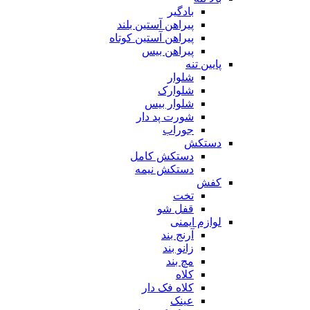
بادگیر
پیراهن آستین بلند
پیراهن آستین کوتاه
پیراهن بیس
پایین تنه
شلوار
شلوارک
شلوار بیس
شورت پد دار
جوراب
دستکش
دستکش کامل
دستکش نیمه
کفش
تخت
قفل شو
لوازم ایمنی
آرنج بند
زانو بند
مچ بند
کلاه
کلاه فک دار
عینک