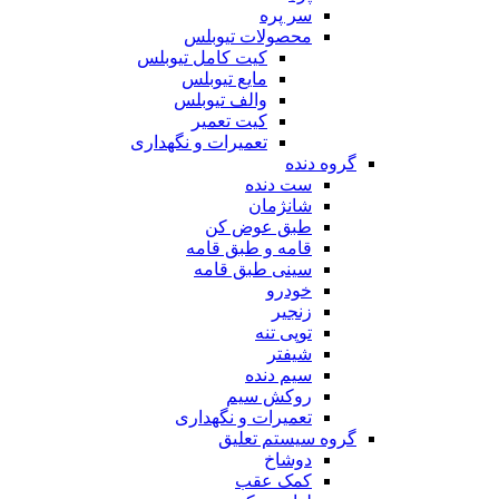
سر پره
محصولات تیوبلس
کیت کامل تیوبلس
مایع تیوبلس
والف تیوبلس
کیت تعمیر
تعمیرات و نگهداری
گروه دنده
ست دنده
شانژمان
طبق عوض کن
قامه و طبق قامه
سینی طبق قامه
خودرو
زنجیر
توپی تنه
شیفتر
سیم دنده
روکش سیم
تعمیرات و نگهداری
گروه سیستم تعلیق
دوشاخ
کمک عقب