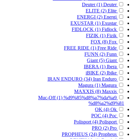
Deuter
(1)
Deuter
ELITE
(2)
Elite
ENERGI
(2)
Energi
EXUSTAR
(1)
Exustar
FIDLOCK
(1)
Fidlock
FIZIK
(1)
Fizik
FOX
(8)
Fox
FREE RIDE
(1)
Free Ride
FUNN
(2)
Funn
Giant
(5)
Giant
IBERA
(1)
Ibera
iBIKE
(2)
Ibike
IRAN ENDURO
(34)
Iran Enduro
Magura
(1)
Magura
MAXXIS
(8)
Maxxis
Muc-Off
(1)
%d9%85%d8%a7%da%a9
%d8%a2%d9%81
OK
(4)
Ok
POC
(4)
Poc
Polisport
(4)
Polisport
PRO
(2)
Pro
PROPHEUS
(24)
Propheus