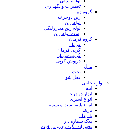
لوازم یدکی
تعمیرات و نگهداری
گروه زین
زین دوچرخه
لوله زین
لوله زین هیدرولیکی
بست لوله زین
گروه فرمان
فرمان
کرپی فرمان
گریپ فرمان
درپوش کرپی
پدال
تخت
قفل شو
لوازم جانبی
آینه
ابزار دوچرخه
انواع اسپری
انواع پایه، بست و تسمه
باربند
پل پدال
پلاک شماره دار
تجهیزات نگهداری و مراقبت