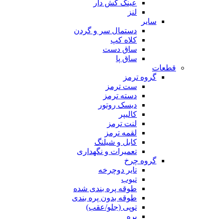
عینک کش دار
لنز
سایر
دستمال سر و گردن
کلاه کپ
ساق دست
ساق پا
قطعات
گروه ترمز
ست ترمز
دسته ترمز
دیسک روتور
کالیپر
لنت ترمز
لقمه ترمز
کابل و شیلنگ
تعمیرات و نگهداری
گروه چرخ
تایر دوچرخه
تیوب
طوقه پره بندی شده
طوقه بدون پره بندی
توپی (جلو/عقب)
پره