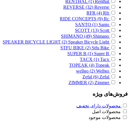
RENTHAL
(1)
Renthal
REVERSE
(32)
Reverse
RFR
(4)
Rfr
RIDE CONCEPTS
(9)
Rc
SANTO
(1)
Santo
SCOTT
(13)
Scott
SHIMANO
(49)
Shimano
SPEAKER BICYCLE LIGHT
(2)
Speaker Bicycle Light
STFU BIKE
(2)
Stfu Bike
SUPER B
(1)
Super B
TACX
(1)
Tacx
TOPEAK
(4)
Topeak
wellgo
(2)
Wellgo
Zefal
(6)
Zefal
ZIMMER
(2)
Zimmer
فروش‌های ویژه
محصولات دارای تخفیف
محصولات اصل
محصولات موجود