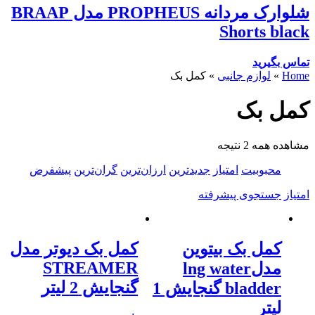
شلوارک مردانه PROPHEUS مدل BRAAP
Shorts black
تماس بگیرید
Home
»
لوازم جانبی
»
کمل بک
کمل بک
مشاهده همه 2 نتیجه
محبوبیت
امتیاز
جدیدترین
ارزان‌ترین
گران‌ترین
پیشفرض
امتیاز
جستجوی پیشرفته
کمل بک بیتوین
کمل بک دیوتر مدل
STREAMER
مدلlng water
گنجایش 2 لیتر
bladder گنجایش 1
لیتر