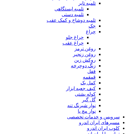
تلمبه تایر
تلمبه ایستگاهی
تلمبه دستی
تلمبه دوشاخ و کمک عقب
جک
چراغ
چراغ جلو
چراغ عقب
روغن ترمز
روغن زنجیر
روکش زین
زنگ دوچرخه
قفل
قمقمه
کمل بک
کیف جعبه ابزار
کوله پشتی
گل گیر
نوار شبرنگ تنه
نوار مچ پا
سرویس و خدمات تخصصی
مسیرهای ایران اندرو
کلوپ ایران اندرو
تماس با ایران اندرو