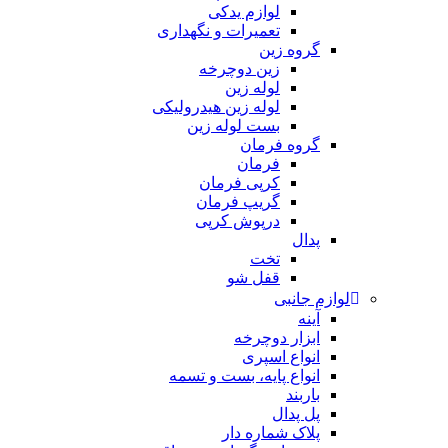
لوازم یدکی
تعمیرات و نگهداری
گروه زین
زین دوچرخه
لوله زین
لوله زین هیدرولیکی
بست لوله زین
گروه فرمان
فرمان
کرپی فرمان
گریپ فرمان
درپوش کرپی
پدال
تخت
قفل شو
لوازم جانبی
آینه
ابزار دوچرخه
انواع اسپری
انواع پایه، بست و تسمه
باربند
پل پدال
پلاک شماره دار