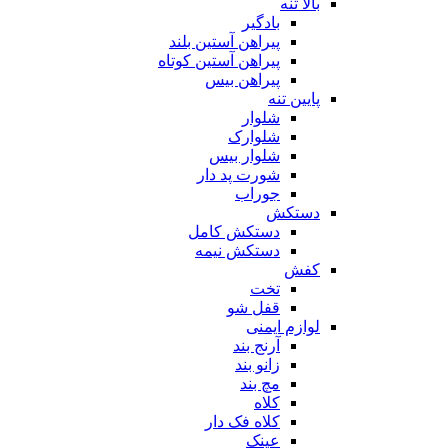
بالا تنه
بادگیر
پیراهن آستین بلند
پیراهن آستین کوتاه
پیراهن بیس
پایین تنه
شلوار
شلوارک
شلوار بیس
شورت پد دار
جوراب
دستکش
دستکش کامل
دستکش نیمه
کفش
تخت
قفل شو
لوازم ایمنی
آرنج بند
زانو بند
مچ بند
کلاه
کلاه فک دار
عینک