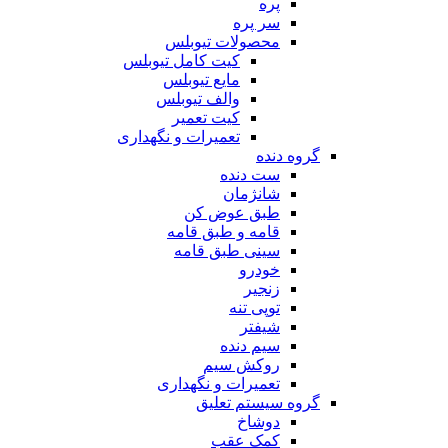
پره
سر پره
محصولات تیوبلس
کیت کامل تیوبلس
مایع تیوبلس
والف تیوبلس
کیت تعمیر
تعمیرات و نگهداری
گروه دنده
ست دنده
شانژمان
طبق عوض کن
قامه و طبق قامه
سینی طبق قامه
خودرو
زنجیر
توپی تنه
شیفتر
سیم دنده
روکش سیم
تعمیرات و نگهداری
گروه سیستم تعلیق
دوشاخ
کمک عقب