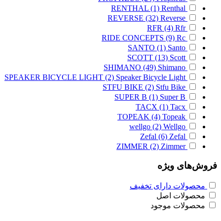
RENTHAL
(1)
Renthal
REVERSE
(32)
Reverse
RFR
(4)
Rfr
RIDE CONCEPTS
(9)
Rc
SANTO
(1)
Santo
SCOTT
(13)
Scott
SHIMANO
(49)
Shimano
SPEAKER BICYCLE LIGHT
(2)
Speaker Bicycle Light
STFU BIKE
(2)
Stfu Bike
SUPER B
(1)
Super B
TACX
(1)
Tacx
TOPEAK
(4)
Topeak
wellgo
(2)
Wellgo
Zefal
(6)
Zefal
ZIMMER
(2)
Zimmer
فروش‌های ویژه
محصولات دارای تخفیف
محصولات اصل
محصولات موجود