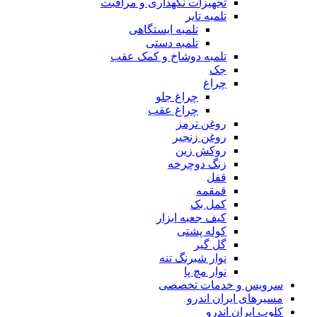
تجهیزات نگهداری و مراقبت
تلمبه تایر
تلمبه ایستگاهی
تلمبه دستی
تلمبه دوشاخ و کمک عقب
جک
چراغ
چراغ جلو
چراغ عقب
روغن ترمز
روغن زنجیر
روکش زین
زنگ دوچرخه
قفل
قمقمه
کمل بک
کیف جعبه ابزار
کوله پشتی
گل گیر
نوار شبرنگ تنه
نوار مچ پا
سرویس و خدمات تخصصی
مسیرهای ایران اندرو
کلوپ ایران اندرو