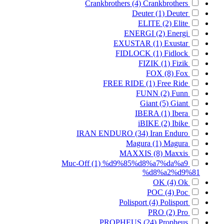
Crankbrothers
(4)
Crankbrothers
Deuter
(1)
Deuter
ELITE
(2)
Elite
ENERGI
(2)
Energi
EXUSTAR
(1)
Exustar
FIDLOCK
(1)
Fidlock
FIZIK
(1)
Fizik
FOX
(8)
Fox
FREE RIDE
(1)
Free Ride
FUNN
(2)
Funn
Giant
(5)
Giant
IBERA
(1)
Ibera
iBIKE
(2)
Ibike
IRAN ENDURO
(34)
Iran Enduro
Magura
(1)
Magura
MAXXIS
(8)
Maxxis
Muc-Off
(1)
%d9%85%d8%a7%da%a9
%d8%a2%d9%81
OK
(4)
Ok
POC
(4)
Poc
Polisport
(4)
Polisport
PRO
(2)
Pro
PROPHEUS
(24)
Propheus