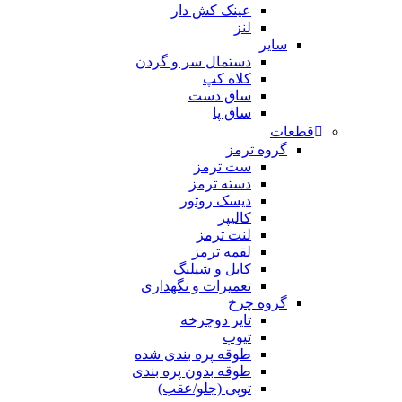
عینک کش دار
لنز
سایر
دستمال سر و گردن
کلاه کپ
ساق دست
ساق پا
قطعات
گروه ترمز
ست ترمز
دسته ترمز
دیسک روتور
کالیپر
لنت ترمز
لقمه ترمز
کابل و شیلنگ
تعمیرات و نگهداری
گروه چرخ
تایر دوچرخه
تیوب
طوقه پره بندی شده
طوقه بدون پره بندی
توپی (جلو/عقب)