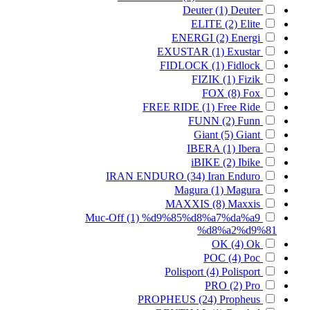
Deuter
(1)
Deuter
ELITE
(2)
Elite
ENERGI
(2)
Energi
EXUSTAR
(1)
Exustar
FIDLOCK
(1)
Fidlock
FIZIK
(1)
Fizik
FOX
(8)
Fox
FREE RIDE
(1)
Free Ride
FUNN
(2)
Funn
Giant
(5)
Giant
IBERA
(1)
Ibera
iBIKE
(2)
Ibike
IRAN ENDURO
(34)
Iran Enduro
Magura
(1)
Magura
MAXXIS
(8)
Maxxis
Muc-Off
(1)
%d9%85%d8%a7%da%a9
%d8%a2%d9%81
OK
(4)
Ok
POC
(4)
Poc
Polisport
(4)
Polisport
PRO
(2)
Pro
PROPHEUS
(24)
Propheus