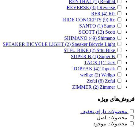
RENTHAL
(1)
Renthal
REVERSE
(32)
Reverse
RFR
(4)
Rfr
RIDE CONCEPTS
(9)
Rc
SANTO
(1)
Santo
SCOTT
(13)
Scott
SHIMANO
(49)
Shimano
SPEAKER BICYCLE LIGHT
(2)
Speaker Bicycle Light
STFU BIKE
(2)
Stfu Bike
SUPER B
(1)
Super B
TACX
(1)
Tacx
TOPEAK
(4)
Topeak
wellgo
(2)
Wellgo
Zefal
(6)
Zefal
ZIMMER
(2)
Zimmer
فروش‌های ویژه
محصولات دارای تخفیف
محصولات اصل
محصولات موجود