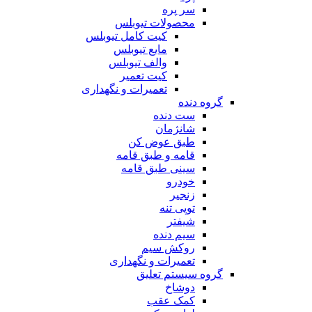
سر پره
محصولات تیوبلس
کیت کامل تیوبلس
مایع تیوبلس
والف تیوبلس
کیت تعمیر
تعمیرات و نگهداری
گروه دنده
ست دنده
شانژمان
طبق عوض کن
قامه و طبق قامه
سینی طبق قامه
خودرو
زنجیر
توپی تنه
شیفتر
سیم دنده
روکش سیم
تعمیرات و نگهداری
گروه سیستم تعلیق
دوشاخ
کمک عقب