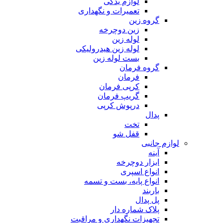
لوازم یدکی
تعمیرات و نگهداری
گروه زین
زین دوچرخه
لوله زین
لوله زین هیدرولیکی
بست لوله زین
گروه فرمان
فرمان
کرپی فرمان
گریپ فرمان
درپوش کرپی
پدال
تخت
قفل شو
لوازم جانبی
آینه
ابزار دوچرخه
انواع اسپری
انواع پایه، بست و تسمه
باربند
پل پدال
پلاک شماره دار
تجهیزات نگهداری و مراقبت