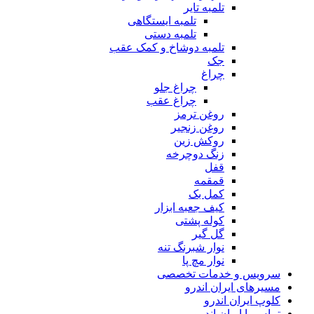
تلمبه تایر
تلمبه ایستگاهی
تلمبه دستی
تلمبه دوشاخ و کمک عقب
جک
چراغ
چراغ جلو
چراغ عقب
روغن ترمز
روغن زنجیر
روکش زین
زنگ دوچرخه
قفل
قمقمه
کمل بک
کیف جعبه ابزار
کوله پشتی
گل گیر
نوار شبرنگ تنه
نوار مچ پا
سرویس و خدمات تخصصی
مسیرهای ایران اندرو
کلوپ ایران اندرو
تماس با ایران اندرو