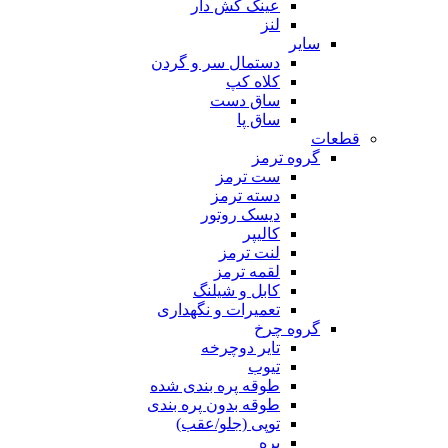
عینک کش دار
لنز
سایر
دستمال سر و گردن
کلاه کپ
ساق دست
ساق پا
قطعات
گروه ترمز
ست ترمز
دسته ترمز
دیسک روتور
کالیپر
لنت ترمز
لقمه ترمز
کابل و شیلنگ
تعمیرات و نگهداری
گروه چرخ
تایر دوچرخه
تیوب
طوقه پره بندی شده
طوقه بدون پره بندی
توپی (جلو/عقب)
پره