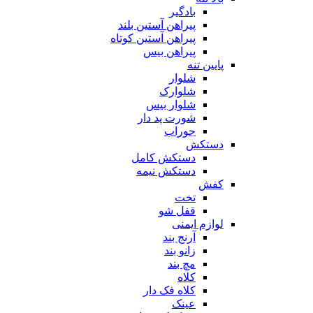
بادگیر
پیراهن آستین بلند
پیراهن آستین کوتاه
پیراهن بیس
پایین تنه
شلوار
شلوارک
شلوار بیس
شورت پد دار
جوراب
دستکش
دستکش کامل
دستکش نیمه
کفش
تخت
قفل شو
لوازم ایمنی
آرنج بند
زانو بند
مچ بند
کلاه
کلاه فک دار
عینک