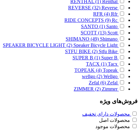
RENTHAL
(1)
Renthal
REVERSE
(32)
Reverse
RFR
(4)
Rfr
RIDE CONCEPTS
(9)
Rc
SANTO
(1)
Santo
SCOTT
(13)
Scott
SHIMANO
(49)
Shimano
SPEAKER BICYCLE LIGHT
(2)
Speaker Bicycle Light
STFU BIKE
(2)
Stfu Bike
SUPER B
(1)
Super B
TACX
(1)
Tacx
TOPEAK
(4)
Topeak
wellgo
(2)
Wellgo
Zefal
(6)
Zefal
ZIMMER
(2)
Zimmer
فروش‌های ویژه
محصولات دارای تخفیف
محصولات اصل
محصولات موجود