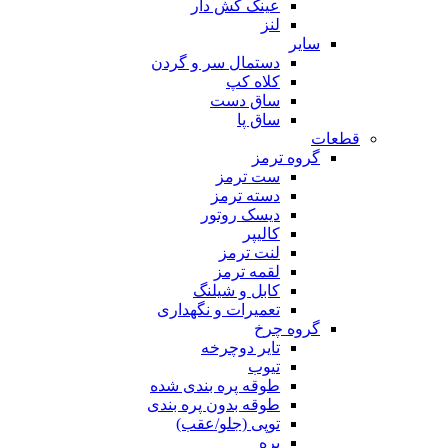
عینک کش دار
لنز
سایر
دستمال سر و گردن
کلاه کپ
ساق دست
ساق پا
قطعات
گروه ترمز
ست ترمز
دسته ترمز
دیسک روتور
کالیپر
لنت ترمز
لقمه ترمز
کابل و شیلنگ
تعمیرات و نگهداری
گروه چرخ
تایر دوچرخه
تیوب
طوقه پره بندی شده
طوقه بدون پره بندی
توپی (جلو/عقب)
پره