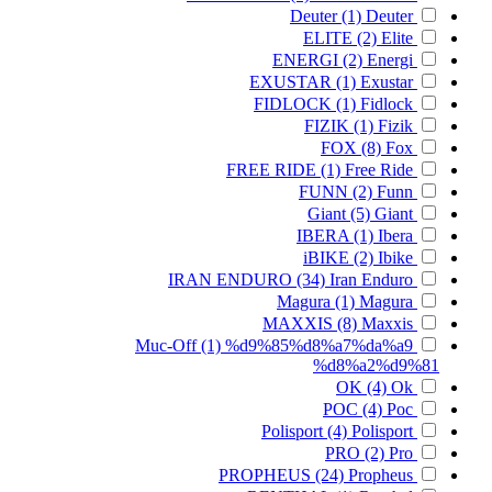
Deuter
(1)
Deuter
ELITE
(2)
Elite
ENERGI
(2)
Energi
EXUSTAR
(1)
Exustar
FIDLOCK
(1)
Fidlock
FIZIK
(1)
Fizik
FOX
(8)
Fox
FREE RIDE
(1)
Free Ride
FUNN
(2)
Funn
Giant
(5)
Giant
IBERA
(1)
Ibera
iBIKE
(2)
Ibike
IRAN ENDURO
(34)
Iran Enduro
Magura
(1)
Magura
MAXXIS
(8)
Maxxis
Muc-Off
(1)
%d9%85%d8%a7%da%a9
%d8%a2%d9%81
OK
(4)
Ok
POC
(4)
Poc
Polisport
(4)
Polisport
PRO
(2)
Pro
PROPHEUS
(24)
Propheus