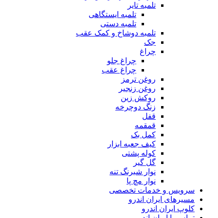
تلمبه تایر
تلمبه ایستگاهی
تلمبه دستی
تلمبه دوشاخ و کمک عقب
جک
چراغ
چراغ جلو
چراغ عقب
روغن ترمز
روغن زنجیر
روکش زین
زنگ دوچرخه
قفل
قمقمه
کمل بک
کیف جعبه ابزار
کوله پشتی
گل گیر
نوار شبرنگ تنه
نوار مچ پا
سرویس و خدمات تخصصی
مسیرهای ایران اندرو
کلوپ ایران اندرو
تماس با ایران اندرو