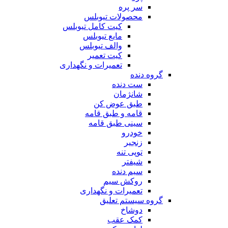
سر پره
محصولات تیوبلس
کیت کامل تیوبلس
مایع تیوبلس
والف تیوبلس
کیت تعمیر
تعمیرات و نگهداری
گروه دنده
ست دنده
شانژمان
طبق عوض کن
قامه و طبق قامه
سینی طبق قامه
خودرو
زنجیر
توپی تنه
شیفتر
سیم دنده
روکش سیم
تعمیرات و نگهداری
گروه سیستم تعلیق
دوشاخ
کمک عقب