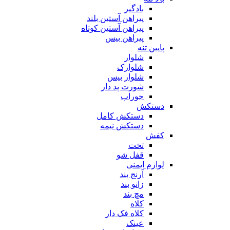
بادگیر
پیراهن آستین بلند
پیراهن آستین کوتاه
پیراهن بیس
پایین تنه
شلوار
شلوارک
شلوار بیس
شورت پد دار
جوراب
دستکش
دستکش کامل
دستکش نیمه
کفش
تخت
قفل شو
لوازم ایمنی
آرنج بند
زانو بند
مچ بند
کلاه
کلاه فک دار
عینک