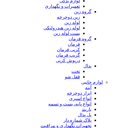
لوازم یدکی
تعمیرات و نگهداری
گروه زین
زین دوچرخه
لوله زین
لوله زین هیدرولیکی
بست لوله زین
گروه فرمان
فرمان
کرپی فرمان
گریپ فرمان
درپوش کرپی
پدال
تخت
قفل شو
لوازم جانبی
آینه
ابزار دوچرخه
انواع اسپری
انواع پایه، بست و تسمه
باربند
پل پدال
پلاک شماره دار
تجهیزات نگهداری و مراقبت