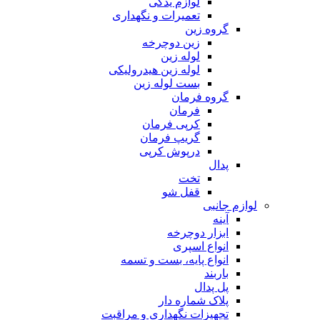
لوازم یدکی
تعمیرات و نگهداری
گروه زین
زین دوچرخه
لوله زین
لوله زین هیدرولیکی
بست لوله زین
گروه فرمان
فرمان
کرپی فرمان
گریپ فرمان
درپوش کرپی
پدال
تخت
قفل شو
لوازم جانبی
آینه
ابزار دوچرخه
انواع اسپری
انواع پایه، بست و تسمه
باربند
پل پدال
پلاک شماره دار
تجهیزات نگهداری و مراقبت