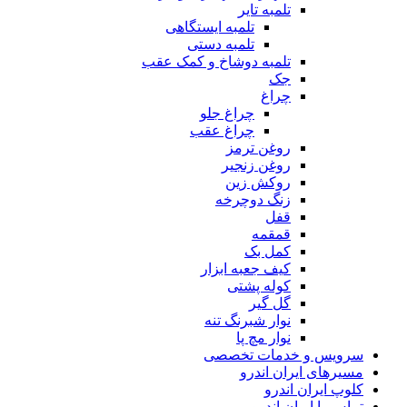
تلمبه تایر
تلمبه ایستگاهی
تلمبه دستی
تلمبه دوشاخ و کمک عقب
جک
چراغ
چراغ جلو
چراغ عقب
روغن ترمز
روغن زنجیر
روکش زین
زنگ دوچرخه
قفل
قمقمه
کمل بک
کیف جعبه ابزار
کوله پشتی
گل گیر
نوار شبرنگ تنه
نوار مچ پا
سرویس و خدمات تخصصی
مسیرهای ایران اندرو
کلوپ ایران اندرو
تماس با ایران اندرو