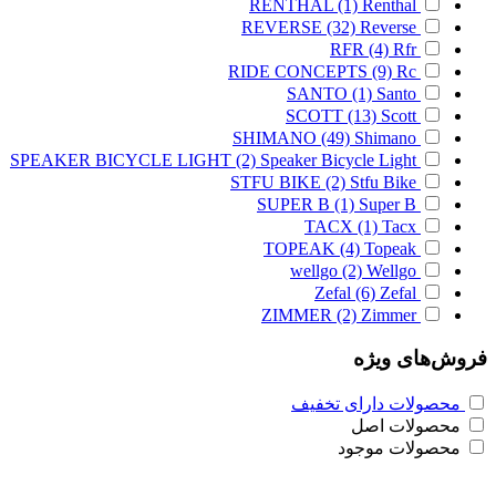
RENTHAL
(1)
Renthal
REVERSE
(32)
Reverse
RFR
(4)
Rfr
RIDE CONCEPTS
(9)
Rc
SANTO
(1)
Santo
SCOTT
(13)
Scott
SHIMANO
(49)
Shimano
SPEAKER BICYCLE LIGHT
(2)
Speaker Bicycle Light
STFU BIKE
(2)
Stfu Bike
SUPER B
(1)
Super B
TACX
(1)
Tacx
TOPEAK
(4)
Topeak
wellgo
(2)
Wellgo
Zefal
(6)
Zefal
ZIMMER
(2)
Zimmer
فروش‌های ویژه
محصولات دارای تخفیف
محصولات اصل
محصولات موجود