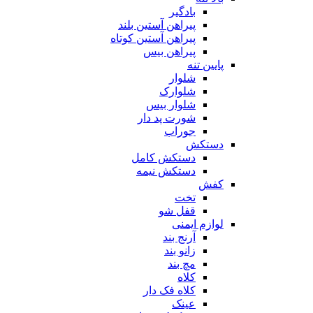
بادگیر
پیراهن آستین بلند
پیراهن آستین کوتاه
پیراهن بیس
پایین تنه
شلوار
شلوارک
شلوار بیس
شورت پد دار
جوراب
دستکش
دستکش کامل
دستکش نیمه
کفش
تخت
قفل شو
لوازم ایمنی
آرنج بند
زانو بند
مچ بند
کلاه
کلاه فک دار
عینک