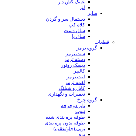
عینک کش دار
لنز
سایر
دستمال سر و گردن
کلاه کپ
ساق دست
ساق پا
قطعات
گروه ترمز
ست ترمز
دسته ترمز
دیسک روتور
کالیپر
لنت ترمز
لقمه ترمز
کابل و شیلنگ
تعمیرات و نگهداری
گروه چرخ
تایر دوچرخه
تیوب
طوقه پره بندی شده
طوقه بدون پره بندی
توپی (جلو/عقب)
پره