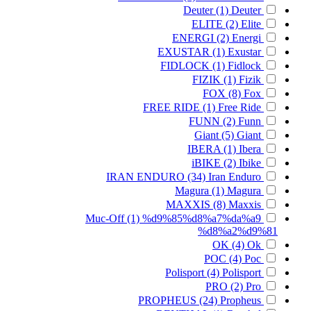
Deuter
(1)
Deuter
ELITE
(2)
Elite
ENERGI
(2)
Energi
EXUSTAR
(1)
Exustar
FIDLOCK
(1)
Fidlock
FIZIK
(1)
Fizik
FOX
(8)
Fox
FREE RIDE
(1)
Free Ride
FUNN
(2)
Funn
Giant
(5)
Giant
IBERA
(1)
Ibera
iBIKE
(2)
Ibike
IRAN ENDURO
(34)
Iran Enduro
Magura
(1)
Magura
MAXXIS
(8)
Maxxis
Muc-Off
(1)
%d9%85%d8%a7%da%a9
%d8%a2%d9%81
OK
(4)
Ok
POC
(4)
Poc
Polisport
(4)
Polisport
PRO
(2)
Pro
PROPHEUS
(24)
Propheus