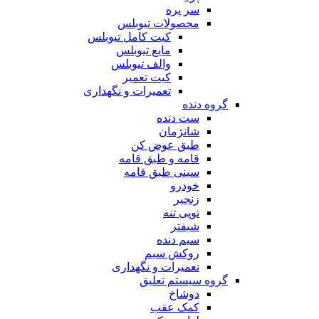
سر پره
محصولات تیوبلس
کیت کامل تیوبلس
مایع تیوبلس
والف تیوبلس
کیت تعمیر
تعمیرات و نگهداری
گروه دنده
ست دنده
شانژمان
طبق عوض کن
قامه و طبق قامه
سینی طبق قامه
خودرو
زنجیر
توپی تنه
شیفتر
سیم دنده
روکش سیم
تعمیرات و نگهداری
گروه سیستم تعلیق
دوشاخ
کمک عقب