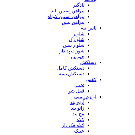
بادگیر
پیراهن آستین بلند
پیراهن آستین کوتاه
پیراهن بیس
پایین تنه
شلوار
شلوارک
شلوار بیس
شورت پد دار
جوراب
دستکش
دستکش کامل
دستکش نیمه
کفش
تخت
قفل شو
لوازم ایمنی
آرنج بند
زانو بند
مچ بند
کلاه
کلاه فک دار
عینک