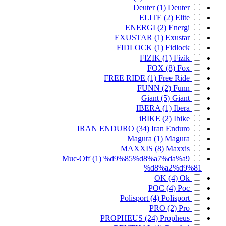
Deuter
(1)
Deuter
ELITE
(2)
Elite
ENERGI
(2)
Energi
EXUSTAR
(1)
Exustar
FIDLOCK
(1)
Fidlock
FIZIK
(1)
Fizik
FOX
(8)
Fox
FREE RIDE
(1)
Free Ride
FUNN
(2)
Funn
Giant
(5)
Giant
IBERA
(1)
Ibera
iBIKE
(2)
Ibike
IRAN ENDURO
(34)
Iran Enduro
Magura
(1)
Magura
MAXXIS
(8)
Maxxis
Muc-Off
(1)
%d9%85%d8%a7%da%a9
%d8%a2%d9%81
OK
(4)
Ok
POC
(4)
Poc
Polisport
(4)
Polisport
PRO
(2)
Pro
PROPHEUS
(24)
Propheus