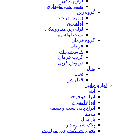
لوازم یدکی
تعمیرات و نگهداری
گروه زین
زین دوچرخه
لوله زین
لوله زین هیدرولیکی
بست لوله زین
گروه فرمان
فرمان
کرپی فرمان
گریپ فرمان
درپوش کرپی
پدال
تخت
قفل شو
لوازم جانبی
آینه
ابزار دوچرخه
انواع اسپری
انواع پایه، بست و تسمه
باربند
پل پدال
پلاک شماره دار
تجهیزات نگهداری و مراقبت