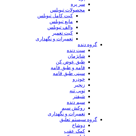
سر پره
محصولات تیوبلس
کیت کامل تیوبلس
مایع تیوبلس
والف تیوبلس
کیت تعمیر
تعمیرات و نگهداری
گروه دنده
ست دنده
شانژمان
طبق عوض کن
قامه و طبق قامه
سینی طبق قامه
خودرو
زنجیر
توپی تنه
شیفتر
سیم دنده
روکش سیم
تعمیرات و نگهداری
گروه سیستم تعلیق
دوشاخ
کمک عقب