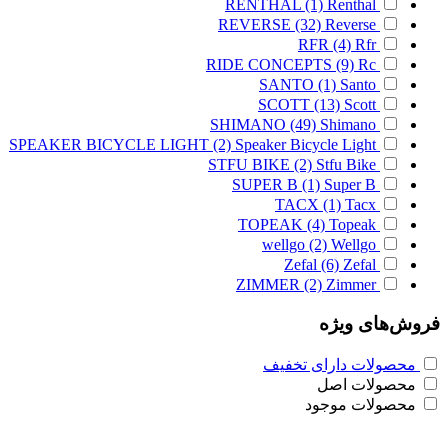
RENTHAL
(1)
Renthal
REVERSE
(32)
Reverse
RFR
(4)
Rfr
RIDE CONCEPTS
(9)
Rc
SANTO
(1)
Santo
SCOTT
(13)
Scott
SHIMANO
(49)
Shimano
SPEAKER BICYCLE LIGHT
(2)
Speaker Bicycle Light
STFU BIKE
(2)
Stfu Bike
SUPER B
(1)
Super B
TACX
(1)
Tacx
TOPEAK
(4)
Topeak
wellgo
(2)
Wellgo
Zefal
(6)
Zefal
ZIMMER
(2)
Zimmer
فروش‌های ویژه
محصولات دارای تخفیف
محصولات اصل
محصولات موجود