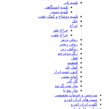
تلمبه تایر
تلمبه ایستگاهی
تلمبه دستی
تلمبه دوشاخ و کمک عقب
جک
چراغ
چراغ جلو
چراغ عقب
روغن ترمز
روغن زنجیر
روکش زین
زنگ دوچرخه
قفل
قمقمه
کمل بک
کیف جعبه ابزار
کوله پشتی
گل گیر
نوار شبرنگ تنه
نوار مچ پا
سرویس و خدمات تخصصی
مسیرهای ایران اندرو
کلوپ ایران اندرو
تماس با ایران اندرو