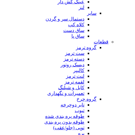
عینک کش دار
لنز
سایر
دستمال سر و گردن
کلاه کپ
ساق دست
ساق پا
قطعات
گروه ترمز
ست ترمز
دسته ترمز
دیسک روتور
کالیپر
لنت ترمز
لقمه ترمز
کابل و شیلنگ
تعمیرات و نگهداری
گروه چرخ
تایر دوچرخه
تیوب
طوقه پره بندی شده
طوقه بدون پره بندی
توپی (جلو/عقب)
پره