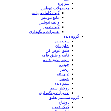
سر پره
محصولات تیوبلس
کیت کامل تیوبلس
مایع تیوبلس
والف تیوبلس
کیت تعمیر
تعمیرات و نگهداری
گروه دنده
ست دنده
شانژمان
طبق عوض کن
قامه و طبق قامه
سینی طبق قامه
خودرو
زنجیر
توپی تنه
شیفتر
سیم دنده
روکش سیم
تعمیرات و نگهداری
گروه سیستم تعلیق
دوشاخ
کمک عقب