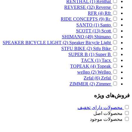
RENTHAL
(1)
Renthal
REVERSE
(32)
Reverse
RFR
(4)
Rfr
RIDE CONCEPTS
(9)
Rc
SANTO
(1)
Santo
SCOTT
(13)
Scott
SHIMANO
(49)
Shimano
SPEAKER BICYCLE LIGHT
(2)
Speaker Bicycle Light
STFU BIKE
(2)
Stfu Bike
SUPER B
(1)
Super B
TACX
(1)
Tacx
TOPEAK
(4)
Topeak
wellgo
(2)
Wellgo
Zefal
(6)
Zefal
ZIMMER
(2)
Zimmer
فروش‌های ویژه
محصولات دارای تخفیف
محصولات اصل
محصولات موجود