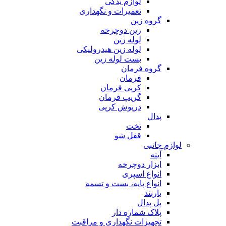
لوازم یدکی
تعمیرات و نگهداری
گروه زین
زین دوچرخه
لوله زین
لوله زین هیدرولیکی
بست لوله زین
گروه فرمان
فرمان
کرپی فرمان
گریپ فرمان
درپوش کرپی
پدال
تخت
قفل شو
لوازم جانبی
آینه
ابزار دوچرخه
انواع اسپری
انواع پایه، بست و تسمه
باربند
پل پدال
پلاک شماره دار
تجهیزات نگهداری و مراقبت