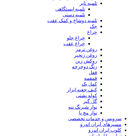
تلمبه تایر
تلمبه ایستگاهی
تلمبه دستی
تلمبه دوشاخ و کمک عقب
جک
چراغ
چراغ جلو
چراغ عقب
روغن ترمز
روغن زنجیر
روکش زین
زنگ دوچرخه
قفل
قمقمه
کمل بک
کیف جعبه ابزار
کوله پشتی
گل گیر
نوار شبرنگ تنه
نوار مچ پا
سرویس و خدمات تخصصی
مسیرهای ایران اندرو
کلوپ ایران اندرو
تماس با ایران اندرو