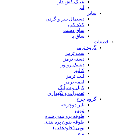
عینک کش دار
لنز
سایر
دستمال سر و گردن
کلاه کپ
ساق دست
ساق پا
قطعات
گروه ترمز
ست ترمز
دسته ترمز
دیسک روتور
کالیپر
لنت ترمز
لقمه ترمز
کابل و شیلنگ
تعمیرات و نگهداری
گروه چرخ
تایر دوچرخه
تیوب
طوقه پره بندی شده
طوقه بدون پره بندی
توپی (جلو/عقب)
پره