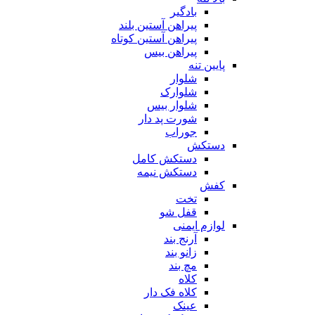
بادگیر
پیراهن آستین بلند
پیراهن آستین کوتاه
پیراهن بیس
پایین تنه
شلوار
شلوارک
شلوار بیس
شورت پد دار
جوراب
دستکش
دستکش کامل
دستکش نیمه
کفش
تخت
قفل شو
لوازم ایمنی
آرنج بند
زانو بند
مچ بند
کلاه
کلاه فک دار
عینک