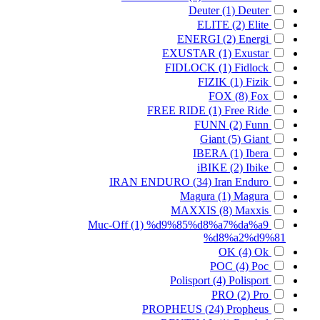
Deuter
(1)
Deuter
ELITE
(2)
Elite
ENERGI
(2)
Energi
EXUSTAR
(1)
Exustar
FIDLOCK
(1)
Fidlock
FIZIK
(1)
Fizik
FOX
(8)
Fox
FREE RIDE
(1)
Free Ride
FUNN
(2)
Funn
Giant
(5)
Giant
IBERA
(1)
Ibera
iBIKE
(2)
Ibike
IRAN ENDURO
(34)
Iran Enduro
Magura
(1)
Magura
MAXXIS
(8)
Maxxis
Muc-Off
(1)
%d9%85%d8%a7%da%a9
%d8%a2%d9%81
OK
(4)
Ok
POC
(4)
Poc
Polisport
(4)
Polisport
PRO
(2)
Pro
PROPHEUS
(24)
Propheus