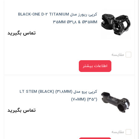
کرپی ریورز مدل BLACK-ONE D-2 TITANIUM
35MM Ø31,8 & Ø35MM
تماس بگیرید
مقایسه
اطلاعات بیشتر
کرپی پرو مدل LT STEM (BLACK) (31.8MM)
(70MM) (35°)
تماس بگیرید
مقایسه