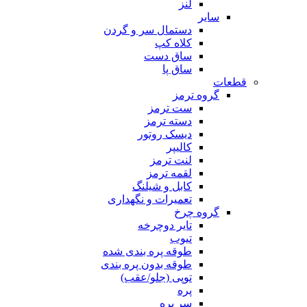
لنز
سایر
دستمال سر و گردن
کلاه کپ
ساق دست
ساق پا
قطعات
گروه ترمز
ست ترمز
دسته ترمز
دیسک روتور
کالیپر
لنت ترمز
لقمه ترمز
کابل و شیلنگ
تعمیرات و نگهداری
گروه چرخ
تایر دوچرخه
تیوب
طوقه پره بندی شده
طوقه بدون پره بندی
توپی (جلو/عقب)
پره
سر پره