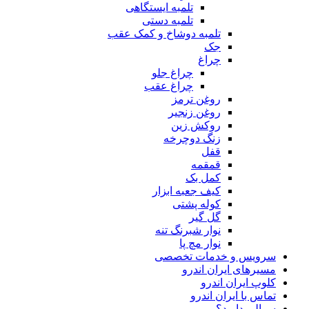
تلمبه ایستگاهی
تلمبه دستی
تلمبه دوشاخ و کمک عقب
جک
چراغ
چراغ جلو
چراغ عقب
روغن ترمز
روغن زنجیر
روکش زین
زنگ دوچرخه
قفل
قمقمه
کمل بک
کیف جعبه ابزار
کوله پشتی
گل گیر
نوار شبرنگ تنه
نوار مچ پا
سرویس و خدمات تخصصی
مسیرهای ایران اندرو
کلوپ ایران اندرو
تماس با ایران اندرو
سوالی دارید؟