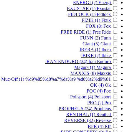
ENERGI
(2)
Energi
EXUSTAR
(1)
Exustar
FIDLOCK
(1)
Fidlock
FIZIK
(1)
Fizik
FOX
(8)
Fox
FREE RIDE
(1)
Free Ride
FUNN
(2)
Funn
Giant
(5)
Giant
IBERA
(1)
Ibera
iBIKE
(2)
Ibike
IRAN ENDURO
(34)
Iran Enduro
Magura
(1)
Magura
MAXXIS
(8)
Maxxis
Muc-Off
(1)
%d9%85%d8%a7%da%a9 %d8%a2%d9%81
OK
(4)
Ok
POC
(4)
Poc
Polisport
(4)
Polisport
PRO
(2)
Pro
PROPHEUS
(24)
Propheus
RENTHAL
(1)
Renthal
REVERSE
(32)
Reverse
RFR
(4)
Rfr