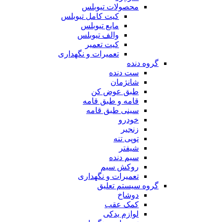
محصولات تیوبلس
کیت کامل تیوبلس
مایع تیوبلس
والف تیوبلس
کیت تعمیر
تعمیرات و نگهداری
گروه دنده
ست دنده
شانژمان
طبق عوض کن
قامه و طبق قامه
سینی طبق قامه
خودرو
زنجیر
توپی تنه
شیفتر
سیم دنده
روکش سیم
تعمیرات و نگهداری
گروه سیستم تعلیق
دوشاخ
کمک عقب
لوازم یدکی