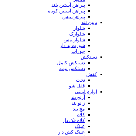
پیراهن آستین بلند
پیراهن آستین کوتاه
پیراهن بیس
پایین تنه
شلوار
شلوارک
شلوار بیس
شورت پد دار
جوراب
دستکش
دستکش کامل
دستکش نیمه
کفش
تخت
قفل شو
لوازم ایمنی
آرنج بند
زانو بند
مچ بند
کلاه
کلاه فک دار
عینک
عینک کش دار