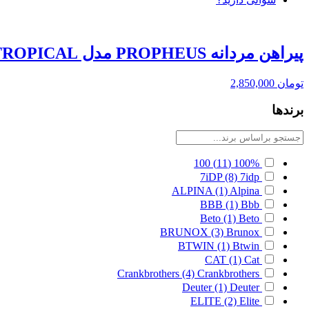
پیراهن مردانه PROPHEUS مدل TROPICAL
تومان
2,850,000
برندها
100
(11)
100%
7iDP
(8)
7idp
ALPINA
(1)
Alpina
BBB
(1)
Bbb
Beto
(1)
Beto
BRUNOX
(3)
Brunox
BTWIN
(1)
Btwin
CAT
(1)
Cat
Crankbrothers
(4)
Crankbrothers
Deuter
(1)
Deuter
ELITE
(2)
Elite