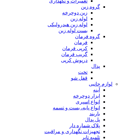
تعمیرات و نگهداری
گروه زین
زین دوچرخه
لوله زین
لوله زین هیدرولیکی
بست لوله زین
گروه فرمان
فرمان
کرپی فرمان
گریپ فرمان
درپوش کرپی
پدال
تخت
قفل شو
لوازم جانبی
آینه
ابزار دوچرخه
انواع اسپری
انواع پایه، بست و تسمه
باربند
پل پدال
پلاک شماره دار
تجهیزات نگهداری و مراقبت
تلمبه تایر