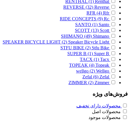
RENTHAL
(1)
Renthal
REVERSE
(32)
Reverse
RFR
(4)
Rfr
RIDE CONCEPTS
(9)
Rc
SANTO
(1)
Santo
SCOTT
(13)
Scott
SHIMANO
(49)
Shimano
SPEAKER BICYCLE LIGHT
(2)
Speaker Bicycle Light
STFU BIKE
(2)
Stfu Bike
SUPER B
(1)
Super B
TACX
(1)
Tacx
TOPEAK
(4)
Topeak
wellgo
(2)
Wellgo
Zefal
(6)
Zefal
ZIMMER
(2)
Zimmer
فروش‌های ویژه
محصولات دارای تخفیف
محصولات اصل
محصولات موجود