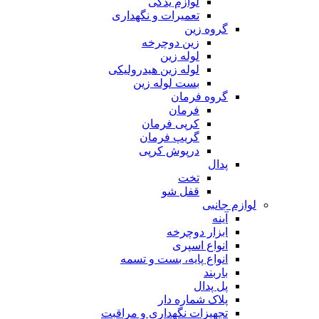
لوازم یدکی
تعمیرات و نگهداری
گروه زین
زین دوچرخه
لوله زین
لوله زین هیدرولیکی
بست لوله زین
گروه فرمان
فرمان
کرپی فرمان
گریپ فرمان
درپوش کرپی
پدال
تخت
قفل شو
لوازم جانبی
آینه
ابزار دوچرخه
انواع اسپری
انواع پایه، بست و تسمه
باربند
پل پدال
پلاک شماره دار
تجهیزات نگهداری و مراقبت