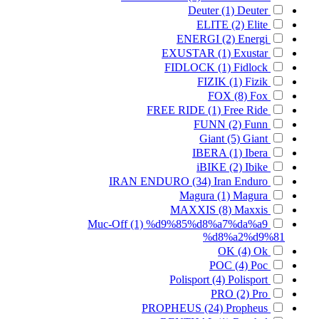
Deuter
(1)
Deuter
ELITE
(2)
Elite
ENERGI
(2)
Energi
EXUSTAR
(1)
Exustar
FIDLOCK
(1)
Fidlock
FIZIK
(1)
Fizik
FOX
(8)
Fox
FREE RIDE
(1)
Free Ride
FUNN
(2)
Funn
Giant
(5)
Giant
IBERA
(1)
Ibera
iBIKE
(2)
Ibike
IRAN ENDURO
(34)
Iran Enduro
Magura
(1)
Magura
MAXXIS
(8)
Maxxis
Muc-Off
(1)
%d9%85%d8%a7%da%a9
%d8%a2%d9%81
OK
(4)
Ok
POC
(4)
Poc
Polisport
(4)
Polisport
PRO
(2)
Pro
PROPHEUS
(24)
Propheus