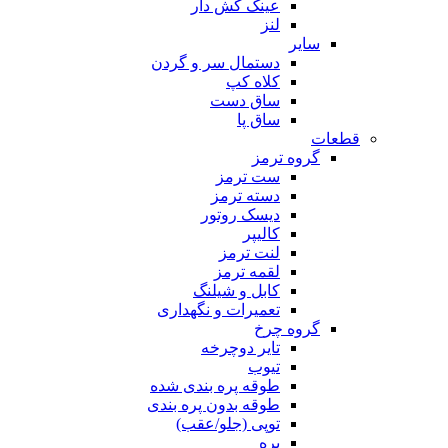
عینک کش دار
لنز
سایر
دستمال سر و گردن
کلاه کپ
ساق دست
ساق پا
قطعات
گروه ترمز
ست ترمز
دسته ترمز
دیسک روتور
کالیپر
لنت ترمز
لقمه ترمز
کابل و شیلنگ
تعمیرات و نگهداری
گروه چرخ
تایر دوچرخه
تیوب
طوقه پره بندی شده
طوقه بدون پره بندی
توپی (جلو/عقب)
پره