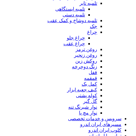
تلمبه تایر
تلمبه ایستگاهی
تلمبه دستی
تلمبه دوشاخ و کمک عقب
جک
چراغ
چراغ جلو
چراغ عقب
روغن ترمز
روغن زنجیر
روکش زین
زنگ دوچرخه
قفل
قمقمه
کمل بک
کیف جعبه ابزار
کوله پشتی
گل گیر
نوار شبرنگ تنه
نوار مچ پا
سرویس و خدمات تخصصی
مسیرهای ایران اندرو
کلوپ ایران اندرو
تماس با ایران اندرو