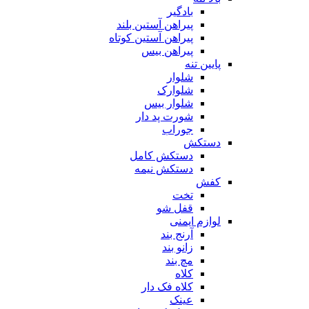
بادگیر
پیراهن آستین بلند
پیراهن آستین کوتاه
پیراهن بیس
پایین تنه
شلوار
شلوارک
شلوار بیس
شورت پد دار
جوراب
دستکش
دستکش کامل
دستکش نیمه
کفش
تخت
قفل شو
لوازم ایمنی
آرنج بند
زانو بند
مچ بند
کلاه
کلاه فک دار
عینک