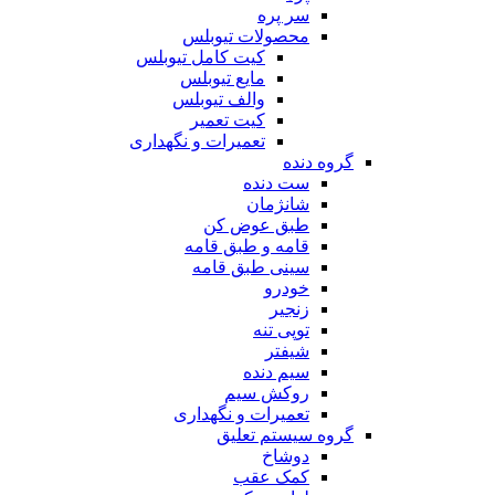
سر پره
محصولات تیوبلس
کیت کامل تیوبلس
مایع تیوبلس
والف تیوبلس
کیت تعمیر
تعمیرات و نگهداری
گروه دنده
ست دنده
شانژمان
طبق عوض کن
قامه و طبق قامه
سینی طبق قامه
خودرو
زنجیر
توپی تنه
شیفتر
سیم دنده
روکش سیم
تعمیرات و نگهداری
گروه سیستم تعلیق
دوشاخ
کمک عقب