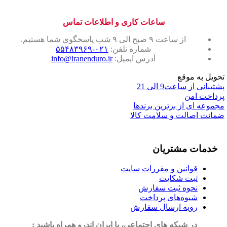
ساعات کاری و اطلاعات تماس
از ساعت ۹ صبح الی ۹ شب پاسخگوی شما هستیم.
شماره تلفن:
۰۲۱-۵۵۴۸۳۹۶۹
آدرس ایمیل:
info@iranenduro.ir
تحویل به موقع
پشتیبانی از ساعت9 الی 21
پرداخت امن
مجموعه ای از برترین برندها
ضمانت اصالت و سلامت کالا
خدمات مشتریان
قوانین و مقررات سایت
ثبت شکایت
نحوه ثبت سفارش
شیوه‌های پرداخت
رویه ارسال سفارش
در شبکه های اجتماعی، با ایران اندرو همراه باشید :