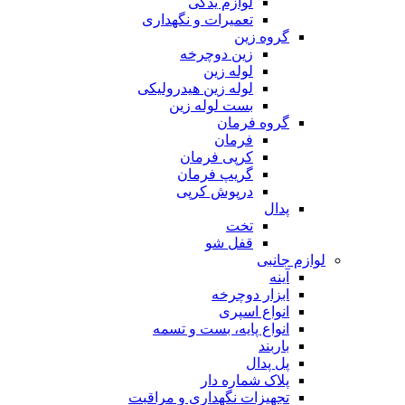
لوازم یدکی
تعمیرات و نگهداری
گروه زین
زین دوچرخه
لوله زین
لوله زین هیدرولیکی
بست لوله زین
گروه فرمان
فرمان
کرپی فرمان
گریپ فرمان
درپوش کرپی
پدال
تخت
قفل شو
لوازم جانبی
آینه
ابزار دوچرخه
انواع اسپری
انواع پایه، بست و تسمه
باربند
پل پدال
پلاک شماره دار
تجهیزات نگهداری و مراقبت