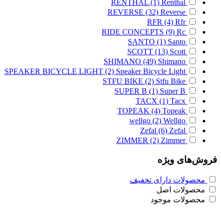
RENTHAL
(1)
Renthal
REVERSE
(32)
Reverse
RFR
(4)
Rfr
RIDE CONCEPTS
(9)
Rc
SANTO
(1)
Santo
SCOTT
(13)
Scott
SHIMANO
(49)
Shimano
SPEAKER BICYCLE LIGHT
(2)
Speaker Bicycle Light
STFU BIKE
(2)
Stfu Bike
SUPER B
(1)
Super B
TACX
(1)
Tacx
TOPEAK
(4)
Topeak
wellgo
(2)
Wellgo
Zefal
(6)
Zefal
ZIMMER
(2)
Zimmer
فروش‌های ویژه
محصولات دارای تخفیف
محصولات اصل
محصولات موجود