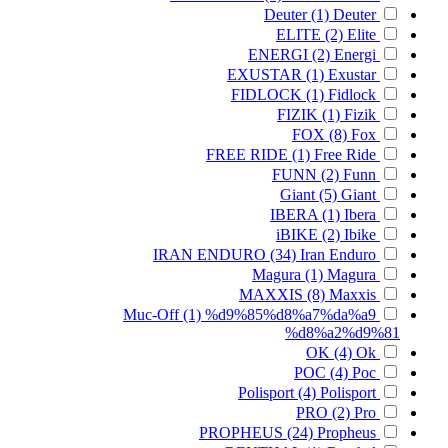
Deuter
(1)
Deuter
ELITE
(2)
Elite
ENERGI
(2)
Energi
EXUSTAR
(1)
Exustar
FIDLOCK
(1)
Fidlock
FIZIK
(1)
Fizik
FOX
(8)
Fox
FREE RIDE
(1)
Free Ride
FUNN
(2)
Funn
Giant
(5)
Giant
IBERA
(1)
Ibera
iBIKE
(2)
Ibike
IRAN ENDURO
(34)
Iran Enduro
Magura
(1)
Magura
MAXXIS
(8)
Maxxis
Muc-Off
(1)
%d9%85%d8%a7%da%a9
%d8%a2%d9%81
OK
(4)
Ok
POC
(4)
Poc
Polisport
(4)
Polisport
PRO
(2)
Pro
PROPHEUS
(24)
Propheus