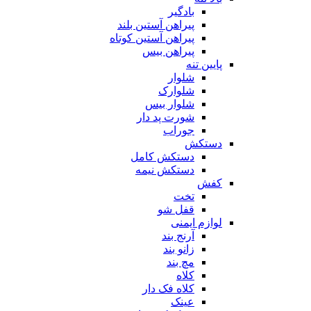
بادگیر
پیراهن آستین بلند
پیراهن آستین کوتاه
پیراهن بیس
پایین تنه
شلوار
شلوارک
شلوار بیس
شورت پد دار
جوراب
دستکش
دستکش کامل
دستکش نیمه
کفش
تخت
قفل شو
لوازم ایمنی
آرنج بند
زانو بند
مچ بند
کلاه
کلاه فک دار
عینک