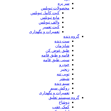
سر پره
محصولات تیوبلس
کیت کامل تیوبلس
مایع تیوبلس
والف تیوبلس
کیت تعمیر
تعمیرات و نگهداری
گروه دنده
ست دنده
شانژمان
طبق عوض کن
قامه و طبق قامه
سینی طبق قامه
خودرو
زنجیر
توپی تنه
شیفتر
سیم دنده
روکش سیم
تعمیرات و نگهداری
گروه سیستم تعلیق
دوشاخ
کمک عقب