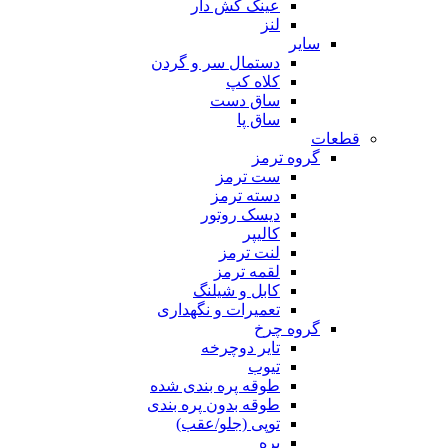
عینک کش دار
لنز
سایر
دستمال سر و گردن
کلاه کپ
ساق دست
ساق پا
قطعات
گروه ترمز
ست ترمز
دسته ترمز
دیسک روتور
کالیپر
لنت ترمز
لقمه ترمز
کابل و شیلنگ
تعمیرات و نگهداری
گروه چرخ
تایر دوچرخه
تیوب
طوقه پره بندی شده
طوقه بدون پره بندی
توپی (جلو/عقب)
پره