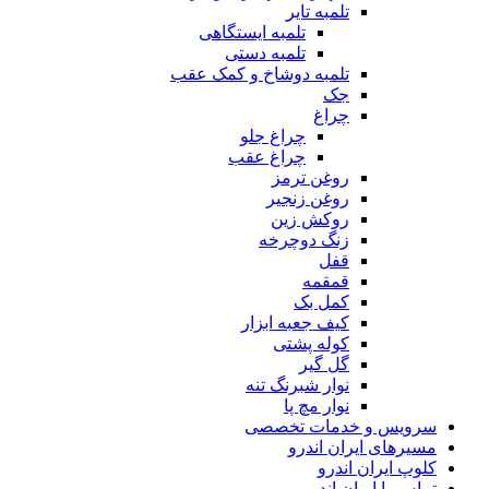
تلمبه تایر
تلمبه ایستگاهی
تلمبه دستی
تلمبه دوشاخ و کمک عقب
جک
چراغ
چراغ جلو
چراغ عقب
روغن ترمز
روغن زنجیر
روکش زین
زنگ دوچرخه
قفل
قمقمه
کمل بک
کیف جعبه ابزار
کوله پشتی
گل گیر
نوار شبرنگ تنه
نوار مچ پا
سرویس و خدمات تخصصی
مسیرهای ایران اندرو
کلوپ ایران اندرو
تماس با ایران اندرو