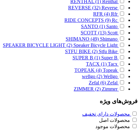
RENTHAL
(1)
Renthal
REVERSE
(32)
Reverse
RFR
(4)
Rfr
RIDE CONCEPTS
(9)
Rc
SANTO
(1)
Santo
SCOTT
(13)
Scott
SHIMANO
(49)
Shimano
SPEAKER BICYCLE LIGHT
(2)
Speaker Bicycle Light
STFU BIKE
(2)
Stfu Bike
SUPER B
(1)
Super B
TACX
(1)
Tacx
TOPEAK
(4)
Topeak
wellgo
(2)
Wellgo
Zefal
(6)
Zefal
ZIMMER
(2)
Zimmer
فروش‌های ویژه
محصولات دارای تخفیف
محصولات اصل
محصولات موجود