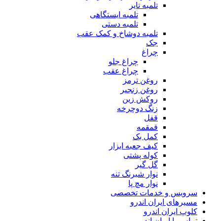
تلمبه تایر
تلمبه ایستگاهی
تلمبه دستی
تلمبه دوشاخ و کمک عقب
جک
چراغ
چراغ جلو
چراغ عقب
روغن ترمز
روغن زنجیر
روکش زین
زنگ دوچرخه
قفل
قمقمه
کمل بک
کیف جعبه ابزار
کوله پشتی
گل گیر
نوار شبرنگ تنه
نوار مچ پا
سرویس و خدمات تخصصی
مسیرهای ایران اندرو
کلوپ ایران اندرو
تماس با ایران اندرو