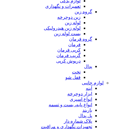
لوازم یدکی
تعمیرات و نگهداری
گروه زین
زین دوچرخه
لوله زین
لوله زین هیدرولیکی
بست لوله زین
گروه فرمان
فرمان
کرپی فرمان
گریپ فرمان
درپوش کرپی
پدال
تخت
قفل شو
لوازم جانبی
آینه
ابزار دوچرخه
انواع اسپری
انواع پایه، بست و تسمه
باربند
پل پدال
پلاک شماره دار
تجهیزات نگهداری و مراقبت