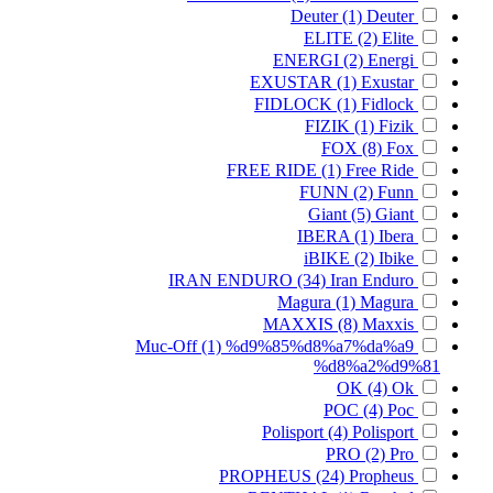
Deuter
(1)
Deuter
ELITE
(2)
Elite
ENERGI
(2)
Energi
EXUSTAR
(1)
Exustar
FIDLOCK
(1)
Fidlock
FIZIK
(1)
Fizik
FOX
(8)
Fox
FREE RIDE
(1)
Free Ride
FUNN
(2)
Funn
Giant
(5)
Giant
IBERA
(1)
Ibera
iBIKE
(2)
Ibike
IRAN ENDURO
(34)
Iran Enduro
Magura
(1)
Magura
MAXXIS
(8)
Maxxis
Muc-Off
(1)
%d9%85%d8%a7%da%a9
%d8%a2%d9%81
OK
(4)
Ok
POC
(4)
Poc
Polisport
(4)
Polisport
PRO
(2)
Pro
PROPHEUS
(24)
Propheus