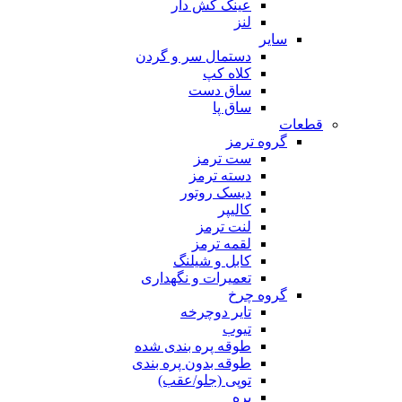
عینک کش دار
لنز
سایر
دستمال سر و گردن
کلاه کپ
ساق دست
ساق پا
قطعات
گروه ترمز
ست ترمز
دسته ترمز
دیسک روتور
کالیپر
لنت ترمز
لقمه ترمز
کابل و شیلنگ
تعمیرات و نگهداری
گروه چرخ
تایر دوچرخه
تیوب
طوقه پره بندی شده
طوقه بدون پره بندی
توپی (جلو/عقب)
پره