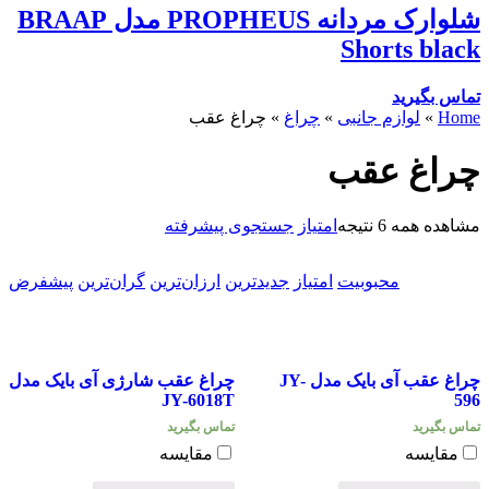
شلوارک مردانه PROPHEUS مدل BRAAP
Shorts black
تماس بگیرید
Home
»
لوازم جانبی
»
چراغ
»
چراغ عقب
چراغ عقب
مشاهده همه 6 نتیجه
امتیاز
جستجوی پیشرفته
محبوبیت
امتیاز
جدیدترین
ارزان‌ترین
گران‌ترین
پیشفرض
چراغ عقب آی بایک مدل JY-
چراغ عقب شارژی آی بایک مدل
JY-6018T
596
تماس بگیرید
تماس بگیرید
مقایسه
مقایسه