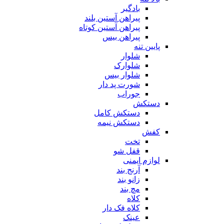
بادگیر
پیراهن آستین بلند
پیراهن آستین کوتاه
پیراهن بیس
پایین تنه
شلوار
شلوارک
شلوار بیس
شورت پد دار
جوراب
دستکش
دستکش کامل
دستکش نیمه
کفش
تخت
قفل شو
لوازم ایمنی
آرنج بند
زانو بند
مچ بند
کلاه
کلاه فک دار
عینک