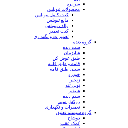
سر پره
محصولات تیوبلس
کیت کامل تیوبلس
مایع تیوبلس
والف تیوبلس
کیت تعمیر
تعمیرات و نگهداری
گروه دنده
ست دنده
شانژمان
طبق عوض کن
قامه و طبق قامه
سینی طبق قامه
خودرو
زنجیر
توپی تنه
شیفتر
سیم دنده
روکش سیم
تعمیرات و نگهداری
گروه سیستم تعلیق
دوشاخ
کمک عقب