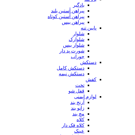
بادگیر
پیراهن آستین بلند
پیراهن آستین کوتاه
پیراهن بیس
پایین تنه
شلوار
شلوارک
شلوار بیس
شورت پد دار
جوراب
دستکش
دستکش کامل
دستکش نیمه
کفش
تخت
قفل شو
لوازم ایمنی
آرنج بند
زانو بند
مچ بند
کلاه
کلاه فک دار
عینک