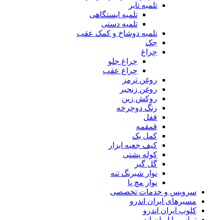
تلمبه تایر
تلمبه ایستگاهی
تلمبه دستی
تلمبه دوشاخ و کمک عقب
جک
چراغ
چراغ جلو
چراغ عقب
روغن ترمز
روغن زنجیر
روکش زین
زنگ دوچرخه
قفل
قمقمه
کمل بک
کیف جعبه ابزار
کوله پشتی
گل گیر
نوار شبرنگ تنه
نوار مچ پا
سرویس و خدمات تخصصی
مسیرهای ایران اندرو
کلوپ ایران اندرو
تماس با ایران اندرو