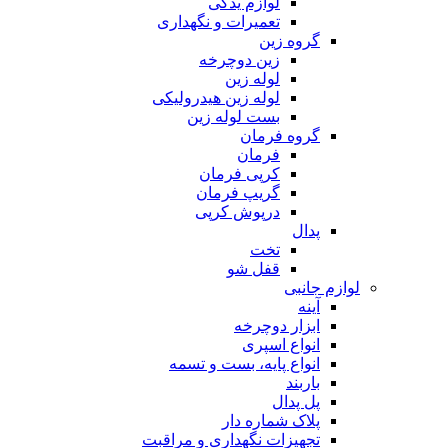
لوازم یدکی
تعمیرات و نگهداری
گروه زین
زین دوچرخه
لوله زین
لوله زین هیدرولیکی
بست لوله زین
گروه فرمان
فرمان
کرپی فرمان
گریپ فرمان
درپوش کرپی
پدال
تخت
قفل شو
لوازم جانبی
آینه
ابزار دوچرخه
انواع اسپری
انواع پایه، بست و تسمه
باربند
پل پدال
پلاک شماره دار
تجهیزات نگهداری و مراقبت