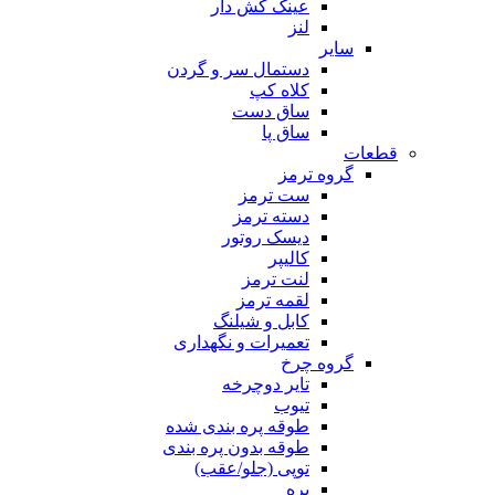
عینک کش دار
لنز
سایر
دستمال سر و گردن
کلاه کپ
ساق دست
ساق پا
قطعات
گروه ترمز
ست ترمز
دسته ترمز
دیسک روتور
کالیپر
لنت ترمز
لقمه ترمز
کابل و شیلنگ
تعمیرات و نگهداری
گروه چرخ
تایر دوچرخه
تیوب
طوقه پره بندی شده
طوقه بدون پره بندی
توپی (جلو/عقب)
پره