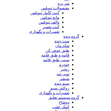
سر پره
محصولات تیوبلس
کیت کامل تیوبلس
مایع تیوبلس
والف تیوبلس
کیت تعمیر
تعمیرات و نگهداری
گروه دنده
ست دنده
شانژمان
طبق عوض کن
قامه و طبق قامه
سینی طبق قامه
خودرو
زنجیر
توپی تنه
شیفتر
سیم دنده
روکش سیم
تعمیرات و نگهداری
گروه سیستم تعلیق
دوشاخ
کمک عقب