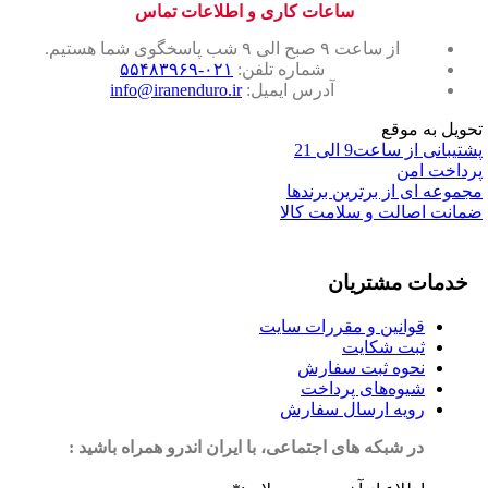
ساعات کاری و اطلاعات تماس
از ساعت ۹ صبح الی ۹ شب پاسخگوی شما هستیم.
شماره تلفن:
۰۲۱-۵۵۴۸۳۹۶۹
آدرس ایمیل:
info@iranenduro.ir
تحویل به موقع
پشتیبانی از ساعت9 الی 21
پرداخت امن
مجموعه ای از برترین برندها
ضمانت اصالت و سلامت کالا
خدمات مشتریان
قوانین و مقررات سایت
ثبت شکایت
نحوه ثبت سفارش
شیوه‌های پرداخت
رویه ارسال سفارش
در شبکه های اجتماعی، با ایران اندرو همراه باشید :