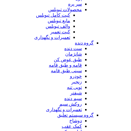
سر پره
محصولات تیوبلس
کیت کامل تیوبلس
مایع تیوبلس
والف تیوبلس
کیت تعمیر
تعمیرات و نگهداری
گروه دنده
ست دنده
شانژمان
طبق عوض کن
قامه و طبق قامه
سینی طبق قامه
خودرو
زنجیر
توپی تنه
شیفتر
سیم دنده
روکش سیم
تعمیرات و نگهداری
گروه سیستم تعلیق
دوشاخ
کمک عقب