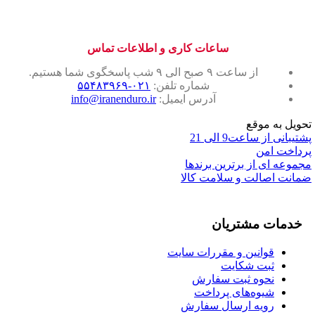
AGGRESSOR
27.5*2.30
Dual
Tubeless
ساعات کاری و اطلاعات تماس
Ready
folding
از ساعت ۹ صبح الی ۹ شب پاسخگوی شما هستیم.
tyre
شماره تلفن:
۰۲۱-۵۵۴۸۳۹۶۹
عدد
آدرس ایمیل:
info@iranenduro.ir
تحویل به موقع
پشتیبانی از ساعت9 الی 21
پرداخت امن
مجموعه ای از برترین برندها
ضمانت اصالت و سلامت کالا
خدمات مشتریان
قوانین و مقررات سایت
ثبت شکایت
نحوه ثبت سفارش
شیوه‌های پرداخت
رویه ارسال سفارش