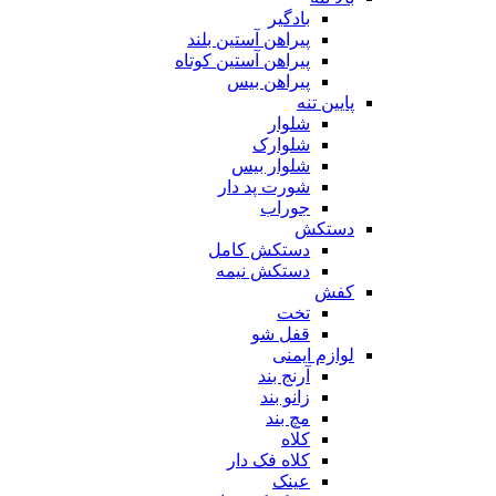
بادگیر
پیراهن آستین بلند
پیراهن آستین کوتاه
پیراهن بیس
پایین تنه
شلوار
شلوارک
شلوار بیس
شورت پد دار
جوراب
دستکش
دستکش کامل
دستکش نیمه
کفش
تخت
قفل شو
لوازم ایمنی
آرنج بند
زانو بند
مچ بند
کلاه
کلاه فک دار
عینک