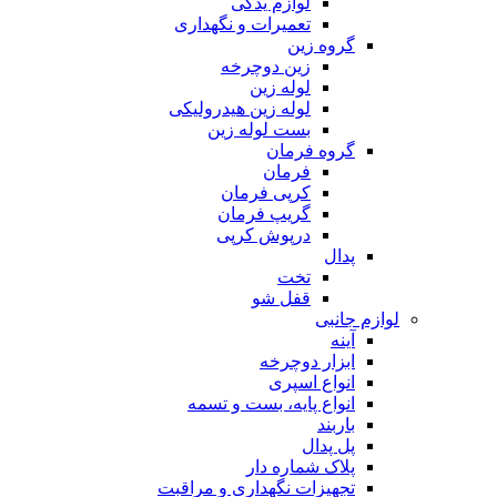
لوازم یدکی
تعمیرات و نگهداری
گروه زین
زین دوچرخه
لوله زین
لوله زین هیدرولیکی
بست لوله زین
گروه فرمان
فرمان
کرپی فرمان
گریپ فرمان
درپوش کرپی
پدال
تخت
قفل شو
لوازم جانبی
آینه
ابزار دوچرخه
انواع اسپری
انواع پایه، بست و تسمه
باربند
پل پدال
پلاک شماره دار
تجهیزات نگهداری و مراقبت