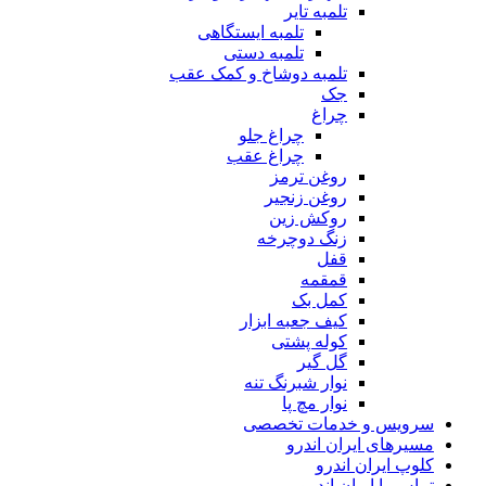
تلمبه تایر
تلمبه ایستگاهی
تلمبه دستی
تلمبه دوشاخ و کمک عقب
جک
چراغ
چراغ جلو
چراغ عقب
روغن ترمز
روغن زنجیر
روکش زین
زنگ دوچرخه
قفل
قمقمه
کمل بک
کیف جعبه ابزار
کوله پشتی
گل گیر
نوار شبرنگ تنه
نوار مچ پا
سرویس و خدمات تخصصی
مسیرهای ایران اندرو
کلوپ ایران اندرو
تماس با ایران اندرو