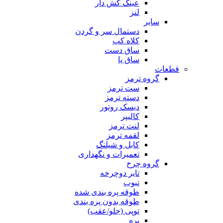
عینک کش دار
لنز
سایر
دستمال سر و گردن
کلاه کپ
ساق دست
ساق پا
قطعات
گروه ترمز
ست ترمز
دسته ترمز
دیسک روتور
کالیپر
لنت ترمز
لقمه ترمز
کابل و شیلنگ
تعمیرات و نگهداری
گروه چرخ
تایر دوچرخه
تیوب
طوقه پره بندی شده
طوقه بدون پره بندی
توپی (جلو/عقب)
پره