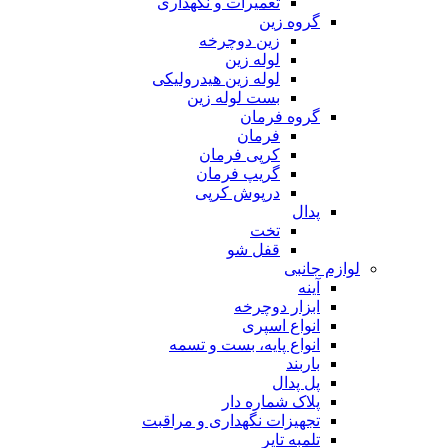
تعمیرات و نگهداری
گروه زین
زین دوچرخه
لوله زین
لوله زین هیدرولیکی
بست لوله زین
گروه فرمان
فرمان
کرپی فرمان
گریپ فرمان
درپوش کرپی
پدال
تخت
قفل شو
لوازم جانبی
آینه
ابزار دوچرخه
انواع اسپری
انواع پایه، بست و تسمه
باربند
پل پدال
پلاک شماره دار
تجهیزات نگهداری و مراقبت
تلمبه تایر