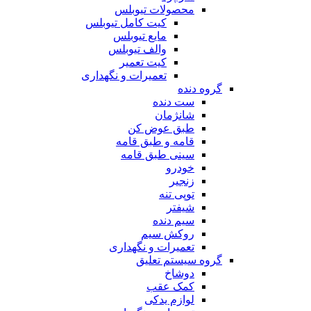
محصولات تیوبلس
کیت کامل تیوبلس
مایع تیوبلس
والف تیوبلس
کیت تعمیر
تعمیرات و نگهداری
گروه دنده
ست دنده
شانژمان
طبق عوض کن
قامه و طبق قامه
سینی طبق قامه
خودرو
زنجیر
توپی تنه
شیفتر
سیم دنده
روکش سیم
تعمیرات و نگهداری
گروه سیستم تعلیق
دوشاخ
کمک عقب
لوازم یدکی