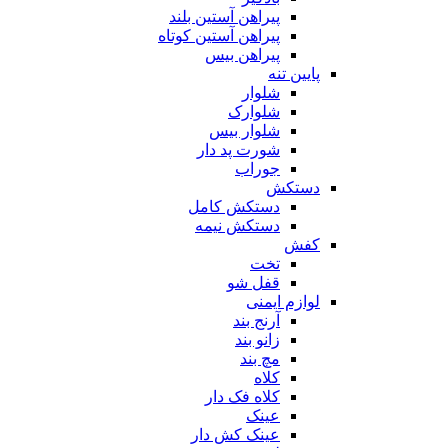
پیراهن آستین بلند
پیراهن آستین کوتاه
پیراهن بیس
پایین تنه
شلوار
شلوارک
شلوار بیس
شورت پد دار
جوراب
دستکش
دستکش کامل
دستکش نیمه
کفش
تخت
قفل شو
لوازم ایمنی
آرنج بند
زانو بند
مچ بند
کلاه
کلاه فک دار
عینک
عینک کش دار