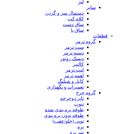
لنز
سایر
دستمال سر و گردن
کلاه کپ
ساق دست
ساق پا
قطعات
گروه ترمز
ست ترمز
دسته ترمز
دیسک روتور
کالیپر
لنت ترمز
لقمه ترمز
کابل و شیلنگ
تعمیرات و نگهداری
گروه چرخ
تایر دوچرخه
تیوب
طوقه پره بندی شده
طوقه بدون پره بندی
توپی (جلو/عقب)
پره
سر پره