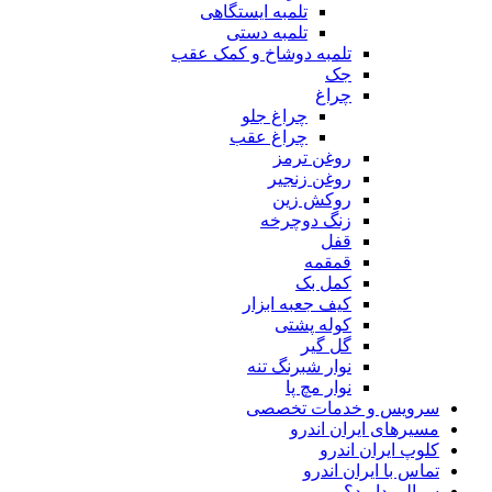
تلمبه ایستگاهی
تلمبه دستی
تلمبه دوشاخ و کمک عقب
جک
چراغ
چراغ جلو
چراغ عقب
روغن ترمز
روغن زنجیر
روکش زین
زنگ دوچرخه
قفل
قمقمه
کمل بک
کیف جعبه ابزار
کوله پشتی
گل گیر
نوار شبرنگ تنه
نوار مچ پا
سرویس و خدمات تخصصی
مسیرهای ایران اندرو
کلوپ ایران اندرو
تماس با ایران اندرو
سوالی دارید؟