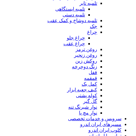
تلمبه تایر
تلمبه ایستگاهی
تلمبه دستی
تلمبه دوشاخ و کمک عقب
جک
چراغ
چراغ جلو
چراغ عقب
روغن ترمز
روغن زنجیر
روکش زین
زنگ دوچرخه
قفل
قمقمه
کمل بک
کیف جعبه ابزار
کوله پشتی
گل گیر
نوار شبرنگ تنه
نوار مچ پا
سرویس و خدمات تخصصی
مسیرهای ایران اندرو
کلوپ ایران اندرو
تماس با ایران اندرو