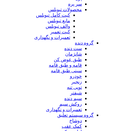
سر پره
محصولات تیوبلس
کیت کامل تیوبلس
مایع تیوبلس
والف تیوبلس
کیت تعمیر
تعمیرات و نگهداری
گروه دنده
ست دنده
شانژمان
طبق عوض کن
قامه و طبق قامه
سینی طبق قامه
خودرو
زنجیر
توپی تنه
شیفتر
سیم دنده
روکش سیم
تعمیرات و نگهداری
گروه سیستم تعلیق
دوشاخ
کمک عقب