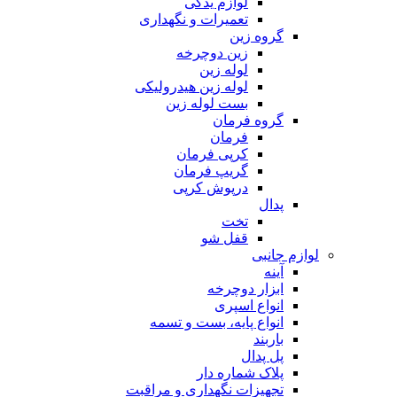
لوازم یدکی
تعمیرات و نگهداری
گروه زین
زین دوچرخه
لوله زین
لوله زین هیدرولیکی
بست لوله زین
گروه فرمان
فرمان
کرپی فرمان
گریپ فرمان
درپوش کرپی
پدال
تخت
قفل شو
لوازم جانبی
آینه
ابزار دوچرخه
انواع اسپری
انواع پایه، بست و تسمه
باربند
پل پدال
پلاک شماره دار
تجهیزات نگهداری و مراقبت