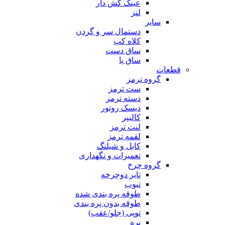
عینک کش دار
لنز
سایر
دستمال سر و گردن
کلاه کپ
ساق دست
ساق پا
قطعات
گروه ترمز
ست ترمز
دسته ترمز
دیسک روتور
کالیپر
لنت ترمز
لقمه ترمز
کابل و شیلنگ
تعمیرات و نگهداری
گروه چرخ
تایر دوچرخه
تیوب
طوقه پره بندی شده
طوقه بدون پره بندی
توپی (جلو/عقب)
پره