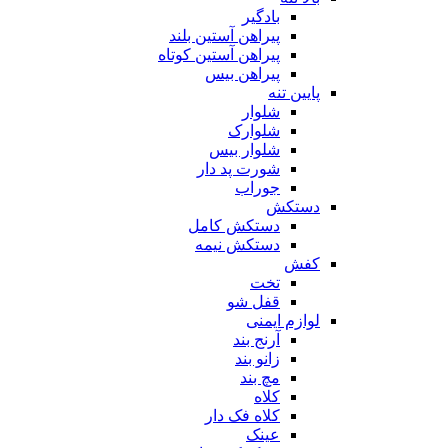
بادگیر
پیراهن آستین بلند
پیراهن آستین کوتاه
پیراهن بیس
پایین تنه
شلوار
شلوارک
شلوار بیس
شورت پد دار
جوراب
دستکش
دستکش کامل
دستکش نیمه
کفش
تخت
قفل شو
لوازم ایمنی
آرنج بند
زانو بند
مچ بند
کلاه
کلاه فک دار
عینک