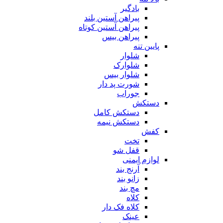
بادگیر
پیراهن آستین بلند
پیراهن آستین کوتاه
پیراهن بیس
پایین تنه
شلوار
شلوارک
شلوار بیس
شورت پد دار
جوراب
دستکش
دستکش کامل
دستکش نیمه
کفش
تخت
قفل شو
لوازم ایمنی
آرنج بند
زانو بند
مچ بند
کلاه
کلاه فک دار
عینک