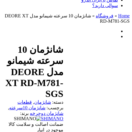
سوالی دارید؟
Home
»
فروشگاه
»
شانژمان 10 سرعته شیمانو مدل DEORE XT
RD-M781-SGS
شانژمان 10
سرعته شیمانو
مدل DEORE
XT RD-M781-
SGS
دسته:
شانژمان
,
قطعات
برچسب:
شانژمان 10سرعته
,
شانژمان دوچرخه
برند:
SHIMANO
ضمانت اصالت و سلامت کالا
موجود در انبار