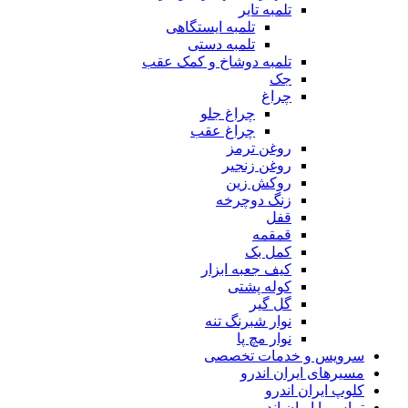
تلمبه تایر
تلمبه ایستگاهی
تلمبه دستی
تلمبه دوشاخ و کمک عقب
جک
چراغ
چراغ جلو
چراغ عقب
روغن ترمز
روغن زنجیر
روکش زین
زنگ دوچرخه
قفل
قمقمه
کمل بک
کیف جعبه ابزار
کوله پشتی
گل گیر
نوار شبرنگ تنه
نوار مچ پا
سرویس و خدمات تخصصی
مسیرهای ایران اندرو
کلوپ ایران اندرو
تماس با ایران اندرو