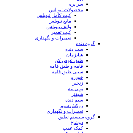
سر پره
محصولات تیوبلس
کیت کامل تیوبلس
مایع تیوبلس
والف تیوبلس
کیت تعمیر
تعمیرات و نگهداری
گروه دنده
ست دنده
شانژمان
طبق عوض کن
قامه و طبق قامه
سینی طبق قامه
خودرو
زنجیر
توپی تنه
شیفتر
سیم دنده
روکش سیم
تعمیرات و نگهداری
گروه سیستم تعلیق
دوشاخ
کمک عقب