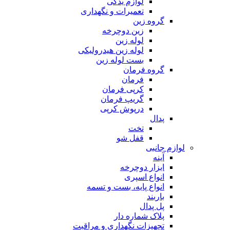
لوازم یدکی
تعمیرات و نگهداری
گروه زین
زین دوچرخه
لوله زین
لوله زین هیدرولیکی
بست لوله زین
گروه فرمان
فرمان
کرپی فرمان
گریپ فرمان
درپوش کرپی
پدال
تخت
قفل شو
لوازم جانبی
آینه
ابزار دوچرخه
انواع اسپری
انواع پایه، بست و تسمه
باربند
پل پدال
پلاک شماره دار
تجهیزات نگهداری و مراقبت