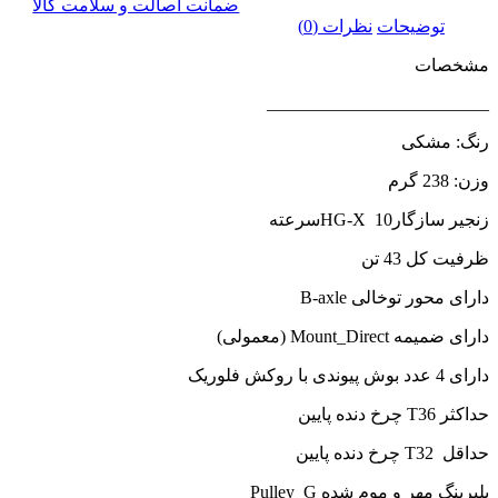
ضمانت اصالت و سلامت کالا
توضیحات
نظرات (0)
مشخصات
_________________________
رنگ: مشکی
وزن: 238 گرم
زنجیر سازگارHG-X 10سرعته
ظرفیت کل 43 تن
دارای محور توخالی B-axle
دارای ضمیمه Mount_Direct (معمولی)
دارای 4 عدد بوش پیوندی با روکش فلوریک
حداکثر T36 چرخ دنده پایین
حداقل T32 چرخ دنده پایین
بلبرینگ مهر و موم شده Pulley_G