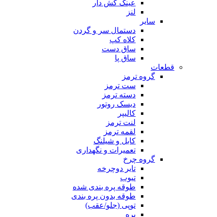
عینک کش دار
لنز
سایر
دستمال سر و گردن
کلاه کپ
ساق دست
ساق پا
قطعات
گروه ترمز
ست ترمز
دسته ترمز
دیسک روتور
کالیپر
لنت ترمز
لقمه ترمز
کابل و شیلنگ
تعمیرات و نگهداری
گروه چرخ
تایر دوچرخه
تیوب
طوقه پره بندی شده
طوقه بدون پره بندی
توپی (جلو/عقب)
پره