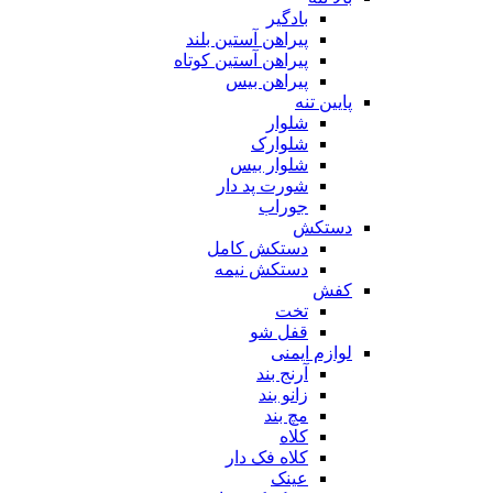
بادگیر
پیراهن آستین بلند
پیراهن آستین کوتاه
پیراهن بیس
پایین تنه
شلوار
شلوارک
شلوار بیس
شورت پد دار
جوراب
دستکش
دستکش کامل
دستکش نیمه
کفش
تخت
قفل شو
لوازم ایمنی
آرنج بند
زانو بند
مچ بند
کلاه
کلاه فک دار
عینک