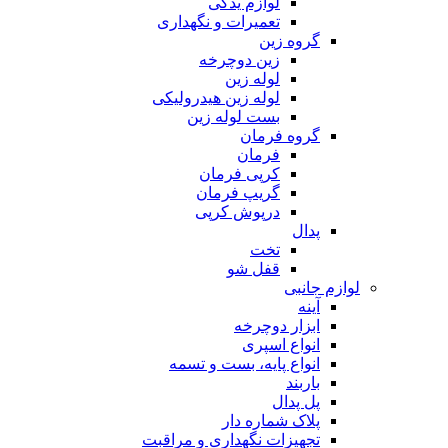
لوازم یدکی
تعمیرات و نگهداری
گروه زین
زین دوچرخه
لوله زین
لوله زین هیدرولیکی
بست لوله زین
گروه فرمان
فرمان
کرپی فرمان
گریپ فرمان
درپوش کرپی
پدال
تخت
قفل شو
لوازم جانبی
آینه
ابزار دوچرخه
انواع اسپری
انواع پایه، بست و تسمه
باربند
پل پدال
پلاک شماره دار
تجهیزات نگهداری و مراقبت