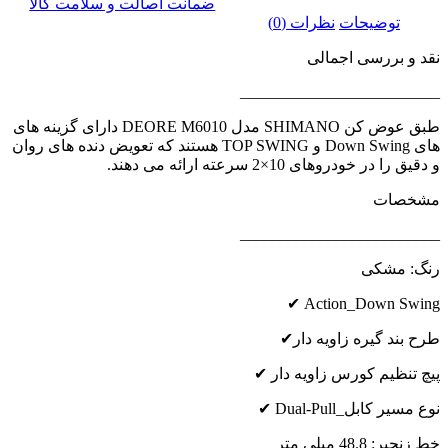
ضمانت اصالت و سلامت کالا
توضیحات
نظرات (0)
نقد و بررسی اجمالی
_________________________
طبق عوض کن SHIMANO مدل DEORE M6010 دارای گزینه های
های Down Swing و TOP SWING هستند که تعویض دنده های روان
و دقیق را در خودروهای 10×2 سرعته ارائه می دهند.
مشخصات
_________________________
رنگ: مشکی
Action_Down Swing ✔
طرح بند گیره زاویه دار✔
پیچ تنظیم کورس زاویه دار ✔
نوع مسیر کابل_Dual-Pull ✔
خط زنجیر: 48.8 میلی متر