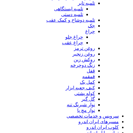
تلمبه تایر
تلمبه ایستگاهی
تلمبه دستی
تلمبه دوشاخ و کمک عقب
جک
چراغ
چراغ جلو
چراغ عقب
روغن ترمز
روغن زنجیر
روکش زین
زنگ دوچرخه
قفل
قمقمه
کمل بک
کیف جعبه ابزار
کوله پشتی
گل گیر
نوار شبرنگ تنه
نوار مچ پا
سرویس و خدمات تخصصی
مسیرهای ایران اندرو
کلوپ ایران اندرو
تماس با ایران اندرو