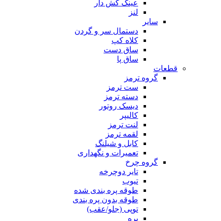
عینک کش دار
لنز
سایر
دستمال سر و گردن
کلاه کپ
ساق دست
ساق پا
قطعات
گروه ترمز
ست ترمز
دسته ترمز
دیسک روتور
کالیپر
لنت ترمز
لقمه ترمز
کابل و شیلنگ
تعمیرات و نگهداری
گروه چرخ
تایر دوچرخه
تیوب
طوقه پره بندی شده
طوقه بدون پره بندی
توپی (جلو/عقب)
پره