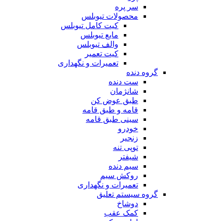
سر پره
محصولات تیوبلس
کیت کامل تیوبلس
مایع تیوبلس
والف تیوبلس
کیت تعمیر
تعمیرات و نگهداری
گروه دنده
ست دنده
شانژمان
طبق عوض کن
قامه و طبق قامه
سینی طبق قامه
خودرو
زنجیر
توپی تنه
شیفتر
سیم دنده
روکش سیم
تعمیرات و نگهداری
گروه سیستم تعلیق
دوشاخ
کمک عقب