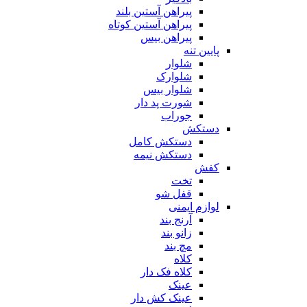
پیراهن آستین بلند
پیراهن آستین کوتاه
پیراهن بیس
پایین تنه
شلوار
شلوارک
شلوار بیس
شورت پد دار
جوراب
دستکش
دستکش کامل
دستکش نیمه
کفش
تخت
قفل شو
لوازم ایمنی
آرنج بند
زانو بند
مچ بند
کلاه
کلاه فک دار
عینک
عینک کش دار