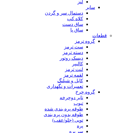
لنز
سایر
دستمال سر و گردن
کلاه کپ
ساق دست
ساق پا
قطعات
گروه ترمز
ست ترمز
دسته ترمز
دیسک روتور
کالیپر
لنت ترمز
لقمه ترمز
کابل و شیلنگ
تعمیرات و نگهداری
گروه چرخ
تایر دوچرخه
تیوب
طوقه پره بندی شده
طوقه بدون پره بندی
توپی (جلو/عقب)
پره
سر پره