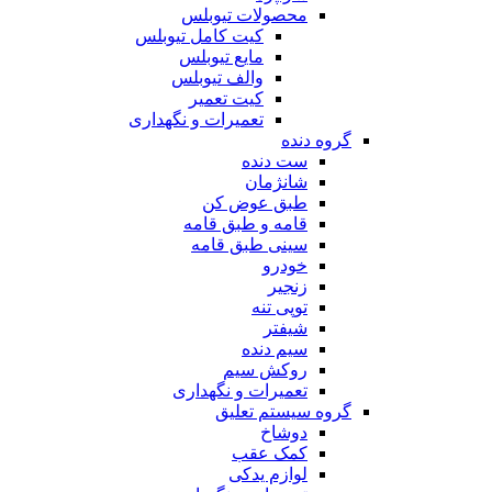
محصولات تیوبلس
کیت کامل تیوبلس
مایع تیوبلس
والف تیوبلس
کیت تعمیر
تعمیرات و نگهداری
گروه دنده
ست دنده
شانژمان
طبق عوض کن
قامه و طبق قامه
سینی طبق قامه
خودرو
زنجیر
توپی تنه
شیفتر
سیم دنده
روکش سیم
تعمیرات و نگهداری
گروه سیستم تعلیق
دوشاخ
کمک عقب
لوازم یدکی