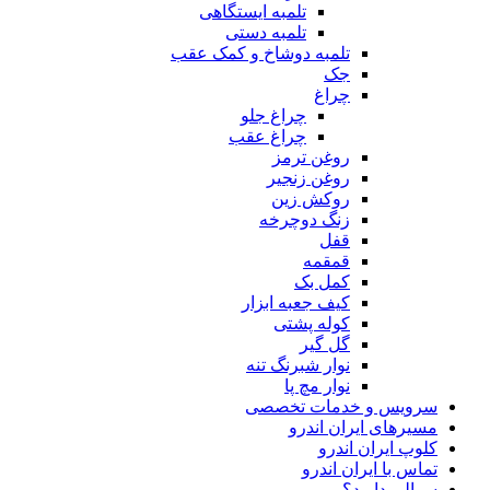
تلمبه ایستگاهی
تلمبه دستی
تلمبه دوشاخ و کمک عقب
جک
چراغ
چراغ جلو
چراغ عقب
روغن ترمز
روغن زنجیر
روکش زین
زنگ دوچرخه
قفل
قمقمه
کمل بک
کیف جعبه ابزار
کوله پشتی
گل گیر
نوار شبرنگ تنه
نوار مچ پا
سرویس و خدمات تخصصی
مسیرهای ایران اندرو
کلوپ ایران اندرو
تماس با ایران اندرو
سوالی دارید؟