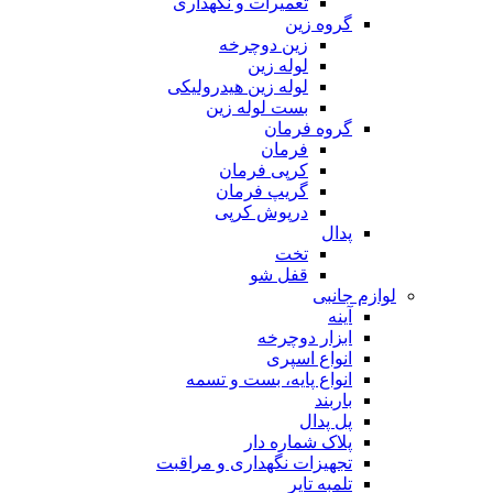
تعمیرات و نگهداری
گروه زین
زین دوچرخه
لوله زین
لوله زین هیدرولیکی
بست لوله زین
گروه فرمان
فرمان
کرپی فرمان
گریپ فرمان
درپوش کرپی
پدال
تخت
قفل شو
لوازم جانبی
آینه
ابزار دوچرخه
انواع اسپری
انواع پایه، بست و تسمه
باربند
پل پدال
پلاک شماره دار
تجهیزات نگهداری و مراقبت
تلمبه تایر