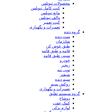
محصولات تیوبلس
کیت کامل تیوبلس
مایع تیوبلس
والف تیوبلس
کیت تعمیر
تعمیرات و نگهداری
گروه دنده
ست دنده
شانژمان
طبق عوض کن
قامه و طبق قامه
سینی طبق قامه
خودرو
زنجیر
توپی تنه
شیفتر
سیم دنده
روکش سیم
تعمیرات و نگهداری
گروه سیستم تعلیق
دوشاخ
کمک عقب
لوازم یدکی