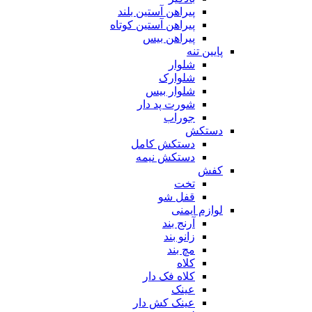
پیراهن آستین بلند
پیراهن آستین کوتاه
پیراهن بیس
پایین تنه
شلوار
شلوارک
شلوار بیس
شورت پد دار
جوراب
دستکش
دستکش کامل
دستکش نیمه
کفش
تخت
قفل شو
لوازم ایمنی
آرنج بند
زانو بند
مچ بند
کلاه
کلاه فک دار
عینک
عینک کش دار