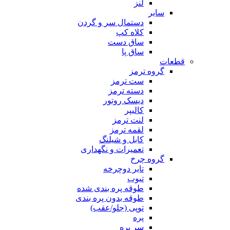
لنز
سایر
دستمال سر و گردن
کلاه کپ
ساق دست
ساق پا
قطعات
گروه ترمز
ست ترمز
دسته ترمز
دیسک روتور
کالیپر
لنت ترمز
لقمه ترمز
کابل و شیلنگ
تعمیرات و نگهداری
گروه چرخ
تایر دوچرخه
تیوب
طوقه پره بندی شده
طوقه بدون پره بندی
توپی (جلو/عقب)
پره
سر پره