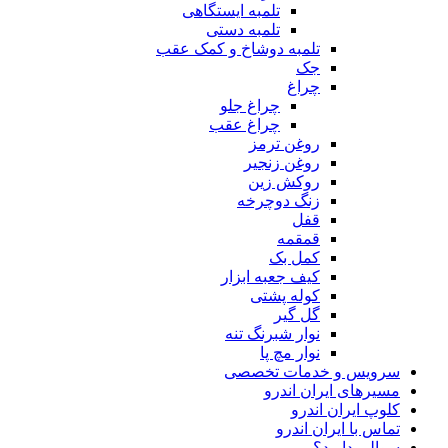
تلمبه ایستگاهی
تلمبه دستی
تلمبه دوشاخ و کمک عقب
جک
چراغ
چراغ جلو
چراغ عقب
روغن ترمز
روغن زنجیر
روکش زین
زنگ دوچرخه
قفل
قمقمه
کمل بک
کیف جعبه ابزار
کوله پشتی
گل گیر
نوار شبرنگ تنه
نوار مچ پا
سرویس و خدمات تخصصی
مسیرهای ایران اندرو
کلوپ ایران اندرو
تماس با ایران اندرو
سوالی دارید؟