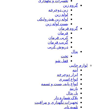
تعمیرات و نگهداری
گروه زین
زین دوچرخه
لوله زین
لوله زین هیدرولیکی
بست لوله زین
گروه فرمان
فرمان
کرپی فرمان
گریپ فرمان
درپوش کرپی
پدال
تخت
قفل شو
لوازم جانبی
آینه
ابزار دوچرخه
انواع اسپری
انواع پایه، بست و تسمه
باربند
پل پدال
پلاک شماره دار
تجهیزات نگهداری و مراقبت
تلمبه تایر