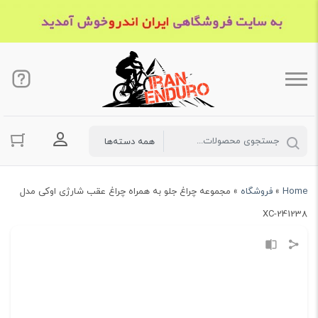
ورود به حسا
Home
»
فروشگاه
»
مجموعه چراغ جلو به همراه چراغ عقب شارژی اوکی مدل
XC-241238