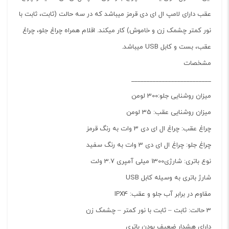
عقب دارای لامپ ال ای دی قرمز میباشد که در سه حالت (ثابت، ثابت با
نور کمتر چشمک زن و خاموش) کار میکند. اقلام همراه چراغ جلو، چراغ
عقب، بست و کابل USB میباشد.
مشخصات
__________________________
میزان روشنایی جلو:300 لومن
میزان روشنایی عقب: 35 لومن
چراغ عقب: چراغ ال ای دی 3 وات به رنگ قرمز
چراغ جلو: چراغ ال ای دی 3 وات به رنگ سفید
نوع باتری: شارژی1300 میلی آمپری 3.7 ولت
شارژ باتری به وسیله کابل USB
مقاوم در برابر آب جلو و عقب: IPX4
3 حالت: ثابت – ثابت با نور کمتر – چشمک زن
دارای هشدار ضعیف بودن باتری