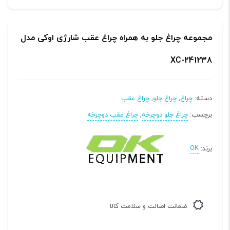
مجموعه چراغ جلو به همراه چراغ عقب شارژی اوکی مدل
XC-241238
دسته:
چراغ
,
چراغ جلو
,
چراغ عقب
برچسب:
چراغ جلو دوچرخه
,
چراغ عقب دوچرخه
برند:
OK
ضمانت اصالت و سلامت کالا