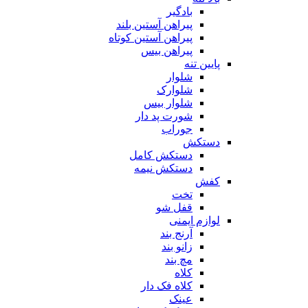
بادگیر
پیراهن آستین بلند
پیراهن آستین کوتاه
پیراهن بیس
پایین تنه
شلوار
شلوارک
شلوار بیس
شورت پد دار
جوراب
دستکش
دستکش کامل
دستکش نیمه
کفش
تخت
قفل شو
لوازم ایمنی
آرنج بند
زانو بند
مچ بند
کلاه
کلاه فک دار
عینک