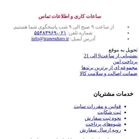
اف
یو
بایک
ساعات کاری و اطلاعات تماس
مدل
TRAIL
از ساعت ۹ صبح الی ۹ شب پاسخگوی شما هستیم.
عدد
شماره تلفن:
۰۲۱-۵۵۴۸۳۹۶۹
آدرس ایمیل:
info@iranenduro.ir
تحویل به موقع
پشتیبانی از ساعت9 الی 21
پرداخت امن
مجموعه ای از برترین برندها
ضمانت اصالت و سلامت کالا
خدمات مشتریان
قوانین و مقررات سایت
ثبت شکایت
نحوه ثبت سفارش
شیوه‌های پرداخت
رویه ارسال سفارش