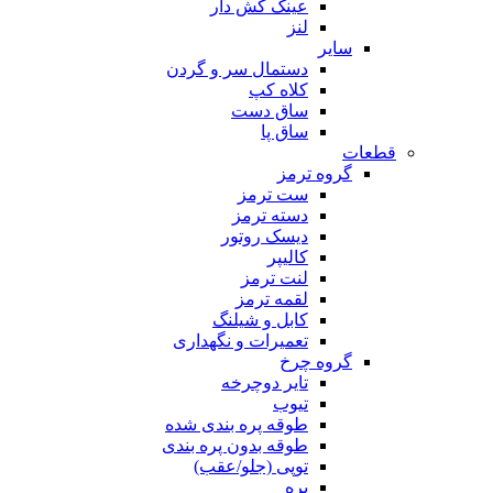
عینک کش دار
لنز
سایر
دستمال سر و گردن
کلاه کپ
ساق دست
ساق پا
قطعات
گروه ترمز
ست ترمز
دسته ترمز
دیسک روتور
کالیپر
لنت ترمز
لقمه ترمز
کابل و شیلنگ
تعمیرات و نگهداری
گروه چرخ
تایر دوچرخه
تیوب
طوقه پره بندی شده
طوقه بدون پره بندی
توپی (جلو/عقب)
پره