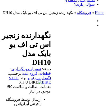
سوالی دارید؟
Home
»
فروشگاه
»
نگهدارنده زنجیر اس تی اف یو بایک مدل DH10
نگهدارنده زنجیر
اس تی اف یو
بایک مدل
DH10
دسته:
تعمیرات و نگهداری
,
قطعات
,
گروه دنده
برچسب:
نگهدارنده زنجیر
برند:
STFU
BIKE
ضمانت اصالت و سلامت کالا
موجود در انبار
ارسال توسط فروشگاه
اینترنتی ایران‌اندرو