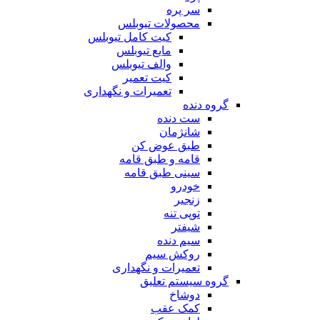
سر پره
محصولات تیوبلس
کیت کامل تیوبلس
مایع تیوبلس
والف تیوبلس
کیت تعمیر
تعمیرات و نگهداری
گروه دنده
ست دنده
شانژمان
طبق عوض کن
قامه و طبق قامه
سینی طبق قامه
خودرو
زنجیر
توپی تنه
شیفتر
سیم دنده
روکش سیم
تعمیرات و نگهداری
گروه سیستم تعلیق
دوشاخ
کمک عقب