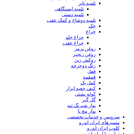
تلمبه تایر
تلمبه ایستگاهی
تلمبه دستی
تلمبه دوشاخ و کمک عقب
جک
چراغ
چراغ جلو
چراغ عقب
روغن ترمز
روغن زنجیر
روکش زین
زنگ دوچرخه
قفل
قمقمه
کمل بک
کیف جعبه ابزار
کوله پشتی
گل گیر
نوار شبرنگ تنه
نوار مچ پا
سرویس و خدمات تخصصی
مسیرهای ایران اندرو
کلوپ ایران اندرو
تماس با ایران اندرو