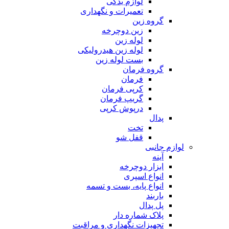
لوازم یدکی
تعمیرات و نگهداری
گروه زین
زین دوچرخه
لوله زین
لوله زین هیدرولیکی
بست لوله زین
گروه فرمان
فرمان
کرپی فرمان
گریپ فرمان
درپوش کرپی
پدال
تخت
قفل شو
لوازم جانبی
آینه
ابزار دوچرخه
انواع اسپری
انواع پایه، بست و تسمه
باربند
پل پدال
پلاک شماره دار
تجهیزات نگهداری و مراقبت