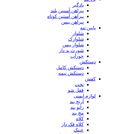
بادگیر
پیراهن آستین بلند
پیراهن آستین کوتاه
پیراهن بیس
پایین تنه
شلوار
شلوارک
شلوار بیس
شورت پد دار
جوراب
دستکش
دستکش کامل
دستکش نیمه
کفش
تخت
قفل شو
لوازم ایمنی
آرنج بند
زانو بند
مچ بند
کلاه
کلاه فک دار
عینک