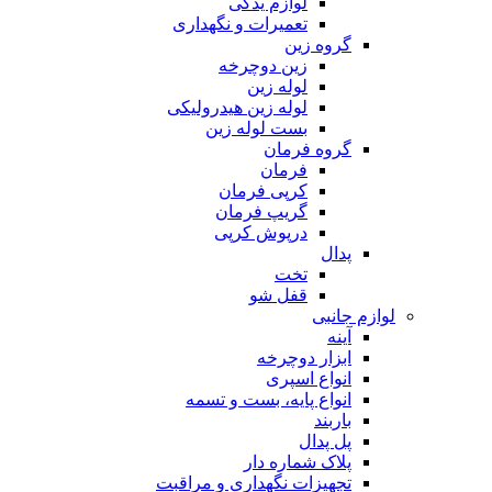
لوازم یدکی
تعمیرات و نگهداری
گروه زین
زین دوچرخه
لوله زین
لوله زین هیدرولیکی
بست لوله زین
گروه فرمان
فرمان
کرپی فرمان
گریپ فرمان
درپوش کرپی
پدال
تخت
قفل شو
لوازم جانبی
آینه
ابزار دوچرخه
انواع اسپری
انواع پایه، بست و تسمه
باربند
پل پدال
پلاک شماره دار
تجهیزات نگهداری و مراقبت