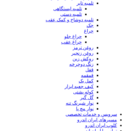
تلمبه تایر
تلمبه ایستگاهی
تلمبه دستی
تلمبه دوشاخ و کمک عقب
جک
چراغ
چراغ جلو
چراغ عقب
روغن ترمز
روغن زنجیر
روکش زین
زنگ دوچرخه
قفل
قمقمه
کمل بک
کیف جعبه ابزار
کوله پشتی
گل گیر
نوار شبرنگ تنه
نوار مچ پا
سرویس و خدمات تخصصی
مسیرهای ایران اندرو
کلوپ ایران اندرو
تماس با ایران اندرو