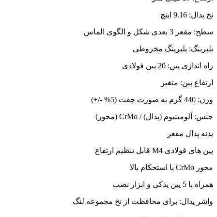
نخ پدال: 9.16 اینچ
سطح: مقعر 3 بعدی شکل و الگوی الماس
بلبرینگ: بلبرینگ مخروطی
راه اندازی پین: 20 پین فولادی
ارتفاع پین: متغیر
وزن: 440 گرم به صورت جفت (5% -/+)
جنس: آلومینیوم (پدال) / CrMo (محور)
بدنه پدال مقعر
پین های فولادی M4 قابل تنظیم ارتفاع
محور CrMo با استحکام بالا
همراه با 5 پین یدکی و ابزار نصب
واشر پدال: برای محافظت از نخ مجموعه لنگ