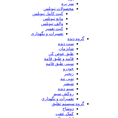
سر پره
محصولات تیوبلس
کیت کامل تیوبلس
مایع تیوبلس
والف تیوبلس
کیت تعمیر
تعمیرات و نگهداری
گروه دنده
ست دنده
شانژمان
طبق عوض کن
قامه و طبق قامه
سینی طبق قامه
خودرو
زنجیر
توپی تنه
شیفتر
سیم دنده
روکش سیم
تعمیرات و نگهداری
گروه سیستم تعلیق
دوشاخ
کمک عقب