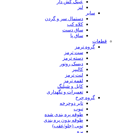
عینک کش دار
لنز
سایر
دستمال سر و گردن
کلاه کپ
ساق دست
ساق پا
قطعات
گروه ترمز
ست ترمز
دسته ترمز
دیسک روتور
کالیپر
لنت ترمز
لقمه ترمز
کابل و شیلنگ
تعمیرات و نگهداری
گروه چرخ
تایر دوچرخه
تیوب
طوقه پره بندی شده
طوقه بدون پره بندی
توپی (جلو/عقب)
پره