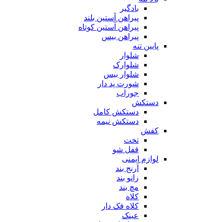
بادگیر
پیراهن آستین بلند
پیراهن آستین کوتاه
پیراهن بیس
پایین تنه
شلوار
شلوارک
شلوار بیس
شورت پد دار
جوراب
دستکش
دستکش کامل
دستکش نیمه
کفش
تخت
قفل شو
لوازم ایمنی
آرنج بند
زانو بند
مچ بند
کلاه
کلاه فک دار
عینک