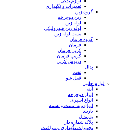
لوازم یدکی
تعمیرات و نگهداری
گروه زین
زین دوچرخه
لوله زین
لوله زین هیدرولیکی
بست لوله زین
گروه فرمان
فرمان
کرپی فرمان
گریپ فرمان
درپوش کرپی
پدال
تخت
قفل شو
لوازم جانبی
آینه
ابزار دوچرخه
انواع اسپری
انواع پایه، بست و تسمه
باربند
پل پدال
پلاک شماره دار
تجهیزات نگهداری و مراقبت