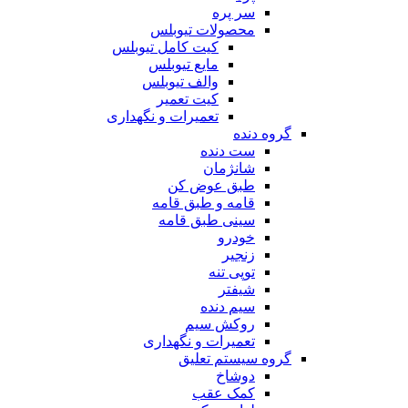
سر پره
محصولات تیوبلس
کیت کامل تیوبلس
مایع تیوبلس
والف تیوبلس
کیت تعمیر
تعمیرات و نگهداری
گروه دنده
ست دنده
شانژمان
طبق عوض کن
قامه و طبق قامه
سینی طبق قامه
خودرو
زنجیر
توپی تنه
شیفتر
سیم دنده
روکش سیم
تعمیرات و نگهداری
گروه سیستم تعلیق
دوشاخ
کمک عقب