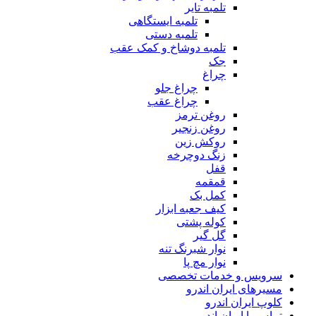
تلمبه تایر
تلمبه ایستگاهی
تلمبه دستی
تلمبه دوشاخ و کمک عقب
جک
چراغ
چراغ جلو
چراغ عقب
روغن ترمز
روغن زنجیر
روکش زین
زنگ دوچرخه
قفل
قمقمه
کمل بک
کیف جعبه ابزار
کوله پشتی
گل گیر
نوار شبرنگ تنه
نوار مچ پا
سرویس و خدمات تخصصی
مسیرهای ایران اندرو
کلوپ ایران اندرو
تماس با ایران اندرو