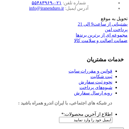
شماره تلفن:
۰۲۱-۵۵۴۸۳۹۶۹
آدرس ایمیل:
info@iranenduro.ir
تحویل به موقع
پشتیبانی از ساعت9 الی 21
پرداخت امن
مجموعه ای از برترین برندها
ضمانت اصالت و سلامت کالا
خدمات مشتریان
قوانین و مقررات سایت
ثبت شکایت
نحوه ثبت سفارش
شیوه‌های پرداخت
رویه ارسال سفارش
در شبکه های اجتماعی، با ایران اندرو همراه باشید :
اطلاع از آخرین محصولات:
*