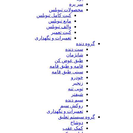
سر پره
محصولات تیوبلس
کیت کامل تیوبلس
مایع تیوبلس
والف تیوبلس
کیت تعمیر
تعمیرات و نگهداری
گروه دنده
ست دنده
شانژمان
طبق عوض کن
قامه و طبق قامه
سینی طبق قامه
خودرو
زنجیر
توپی تنه
شیفتر
سیم دنده
روکش سیم
تعمیرات و نگهداری
گروه سیستم تعلیق
دوشاخ
کمک عقب