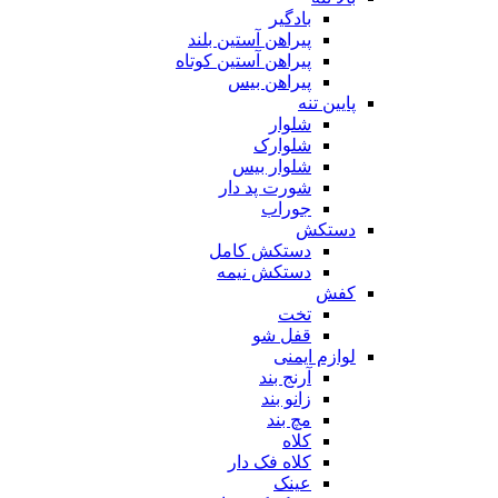
بادگیر
پیراهن آستین بلند
پیراهن آستین کوتاه
پیراهن بیس
پایین تنه
شلوار
شلوارک
شلوار بیس
شورت پد دار
جوراب
دستکش
دستکش کامل
دستکش نیمه
کفش
تخت
قفل شو
لوازم ایمنی
آرنج بند
زانو بند
مچ بند
کلاه
کلاه فک دار
عینک