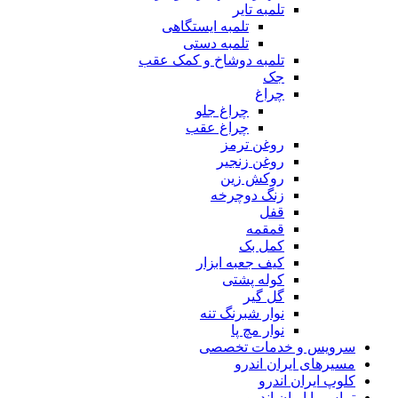
تلمبه تایر
تلمبه ایستگاهی
تلمبه دستی
تلمبه دوشاخ و کمک عقب
جک
چراغ
چراغ جلو
چراغ عقب
روغن ترمز
روغن زنجیر
روکش زین
زنگ دوچرخه
قفل
قمقمه
کمل بک
کیف جعبه ابزار
کوله پشتی
گل گیر
نوار شبرنگ تنه
نوار مچ پا
سرویس و خدمات تخصصی
مسیرهای ایران اندرو
کلوپ ایران اندرو
تماس با ایران اندرو