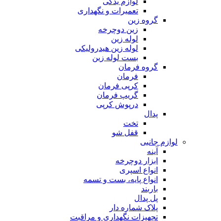
لوازم یدکی
تعمیرات و نگهداری
گروه زین
زین دوچرخه
لوله زین
لوله زین هیدرولیکی
بست لوله زین
گروه فرمان
فرمان
کرپی فرمان
گریپ فرمان
درپوش کرپی
پدال
تخت
قفل شو
لوازم جانبی
آینه
ابزار دوچرخه
انواع اسپری
انواع پایه، بست و تسمه
باربند
پل پدال
پلاک شماره دار
تجهیزات نگهداری و مراقبت