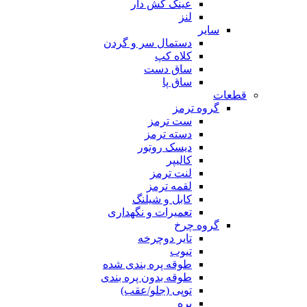
عینک کش دار
لنز
سایر
دستمال سر و گردن
کلاه کپ
ساق دست
ساق پا
قطعات
گروه ترمز
ست ترمز
دسته ترمز
دیسک روتور
کالیپر
لنت ترمز
لقمه ترمز
کابل و شیلنگ
تعمیرات و نگهداری
گروه چرخ
تایر دوچرخه
تیوب
طوقه پره بندی شده
طوقه بدون پره بندی
توپی (جلو/عقب)
پره