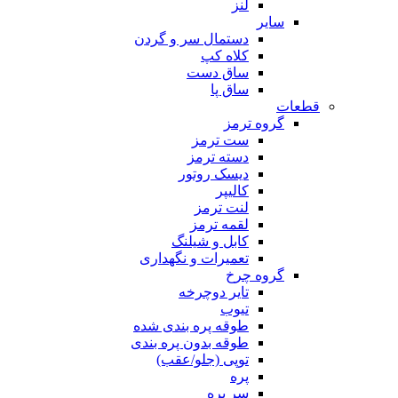
لنز
سایر
دستمال سر و گردن
کلاه کپ
ساق دست
ساق پا
قطعات
گروه ترمز
ست ترمز
دسته ترمز
دیسک روتور
کالیپر
لنت ترمز
لقمه ترمز
کابل و شیلنگ
تعمیرات و نگهداری
گروه چرخ
تایر دوچرخه
تیوب
طوقه پره بندی شده
طوقه بدون پره بندی
توپی (جلو/عقب)
پره
سر پره