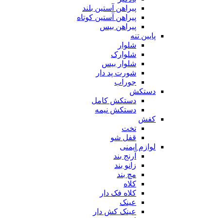
پیراهن آستین بلند
پیراهن آستین کوتاه
پیراهن بیس
پایین تنه
شلوار
شلوارک
شلوار بیس
شورت پد دار
جوراب
دستکش
دستکش کامل
دستکش نیمه
کفش
تخت
قفل شو
لوازم ایمنی
آرنج بند
زانو بند
مچ بند
کلاه
کلاه فک دار
عینک
عینک کش دار