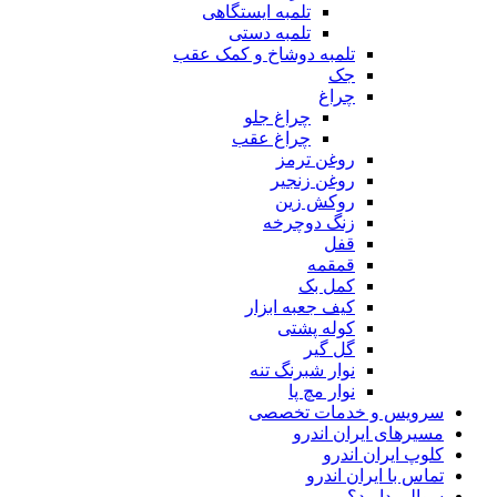
تلمبه ایستگاهی
تلمبه دستی
تلمبه دوشاخ و کمک عقب
جک
چراغ
چراغ جلو
چراغ عقب
روغن ترمز
روغن زنجیر
روکش زین
زنگ دوچرخه
قفل
قمقمه
کمل بک
کیف جعبه ابزار
کوله پشتی
گل گیر
نوار شبرنگ تنه
نوار مچ پا
سرویس و خدمات تخصصی
مسیرهای ایران اندرو
کلوپ ایران اندرو
تماس با ایران اندرو
سوالی دارید؟