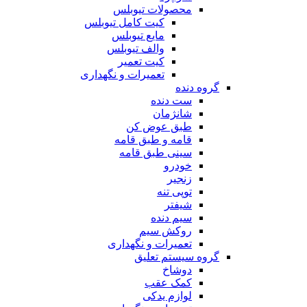
محصولات تیوبلس
کیت کامل تیوبلس
مایع تیوبلس
والف تیوبلس
کیت تعمیر
تعمیرات و نگهداری
گروه دنده
ست دنده
شانژمان
طبق عوض کن
قامه و طبق قامه
سینی طبق قامه
خودرو
زنجیر
توپی تنه
شیفتر
سیم دنده
روکش سیم
تعمیرات و نگهداری
گروه سیستم تعلیق
دوشاخ
کمک عقب
لوازم یدکی