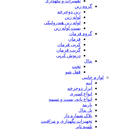
تعمیرات و نگهداری
گروه زین
زین دوچرخه
لوله زین
لوله زین هیدرولیکی
بست لوله زین
گروه فرمان
فرمان
کرپی فرمان
گریپ فرمان
درپوش کرپی
پدال
تخت
قفل شو
لوازم جانبی
آینه
ابزار دوچرخه
انواع اسپری
انواع پایه، بست و تسمه
باربند
پل پدال
پلاک شماره دار
تجهیزات نگهداری و مراقبت
تلمبه تایر