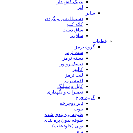
عینک کش دار
لنز
سایر
دستمال سر و گردن
کلاه کپ
ساق دست
ساق پا
قطعات
گروه ترمز
ست ترمز
دسته ترمز
دیسک روتور
کالیپر
لنت ترمز
لقمه ترمز
کابل و شیلنگ
تعمیرات و نگهداری
گروه چرخ
تایر دوچرخه
تیوب
طوقه پره بندی شده
طوقه بدون پره بندی
توپی (جلو/عقب)
پره