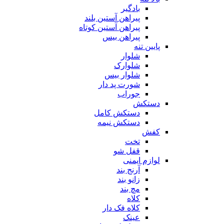
بادگیر
پیراهن آستین بلند
پیراهن آستین کوتاه
پیراهن بیس
پایین تنه
شلوار
شلوارک
شلوار بیس
شورت پد دار
جوراب
دستکش
دستکش کامل
دستکش نیمه
کفش
تخت
قفل شو
لوازم ایمنی
آرنج بند
زانو بند
مچ بند
کلاه
کلاه فک دار
عینک