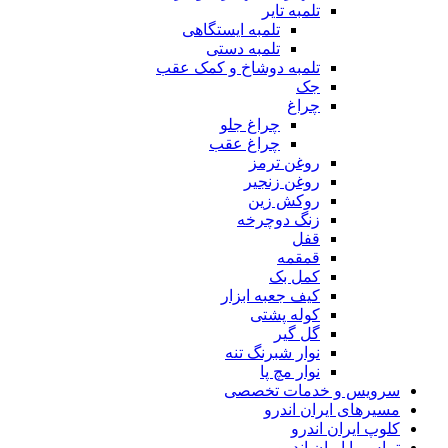
تلمبه تایر
تلمبه ایستگاهی
تلمبه دستی
تلمبه دوشاخ و کمک عقب
جک
چراغ
چراغ جلو
چراغ عقب
روغن ترمز
روغن زنجیر
روکش زین
زنگ دوچرخه
قفل
قمقمه
کمل بک
کیف جعبه ابزار
کوله پشتی
گل گیر
نوار شبرنگ تنه
نوار مچ پا
سرویس و خدمات تخصصی
مسیرهای ایران اندرو
کلوپ ایران اندرو
تماس با ایران اندرو