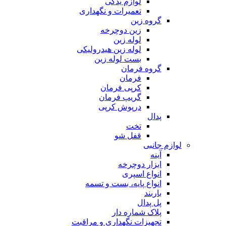
لوازم یدکی
تعمیرات و نگهداری
گروه زین
زین دوچرخه
لوله زین
لوله زین هیدرولیکی
بست لوله زین
گروه فرمان
فرمان
کرپی فرمان
گریپ فرمان
درپوش کرپی
پدال
تخت
قفل شو
لوازم جانبی
آینه
ابزار دوچرخه
انواع اسپری
انواع پایه، بست و تسمه
باربند
پل پدال
پلاک شماره دار
تجهیزات نگهداری و مراقبت