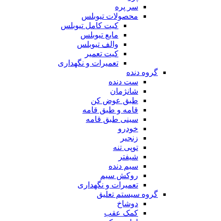
سر پره
محصولات تیوبلس
کیت کامل تیوبلس
مایع تیوبلس
والف تیوبلس
کیت تعمیر
تعمیرات و نگهداری
گروه دنده
ست دنده
شانژمان
طبق عوض کن
قامه و طبق قامه
سینی طبق قامه
خودرو
زنجیر
توپی تنه
شیفتر
سیم دنده
روکش سیم
تعمیرات و نگهداری
گروه سیستم تعلیق
دوشاخ
کمک عقب