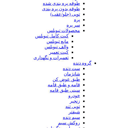
طوقه پره بندی شده
طوقه بدون پره بندی
توپی (جلو/عقب)
پره
سر پره
محصولات تیوبلس
کیت کامل تیوبلس
مایع تیوبلس
والف تیوبلس
کیت تعمیر
تعمیرات و نگهداری
گروه دنده
ست دنده
شانژمان
طبق عوض کن
قامه و طبق قامه
سینی طبق قامه
خودرو
زنجیر
توپی تنه
شیفتر
سیم دنده
روکش سیم