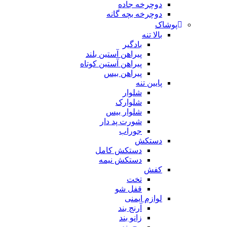
دوچرخه جاده
دوچرخه بچه گانه
پوشاک
بالا تنه
بادگیر
پیراهن آستین بلند
پیراهن آستین کوتاه
پیراهن بیس
پایین تنه
شلوار
شلوارک
شلوار بیس
شورت پد دار
جوراب
دستکش
دستکش کامل
دستکش نیمه
کفش
تخت
قفل شو
لوازم ایمنی
آرنج بند
زانو بند