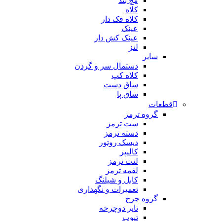
مچ بند
کلاه
کلاه فک دار
عینک
عینک کش دار
لنز
سایر
دستمال سر و گردن
کلاه کپ
ساق دست
ساق پا
قطعات
گروه ترمز
ست ترمز
دسته ترمز
دیسک روتور
کالیپر
لنت ترمز
لقمه ترمز
کابل و شیلنگ
تعمیرات و نگهداری
گروه چرخ
تایر دوچرخه
تیوب