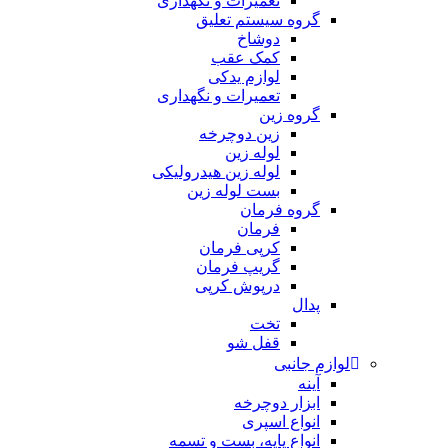
تعمیرات و نگهداری
گروه سیستم تعلیق
دوشاخ
کمک عقب
لوازم یدکی
تعمیرات و نگهداری
گروه زین
زین دوچرخه
لوله زین
لوله زین هیدرولیکی
بست لوله زین
گروه فرمان
فرمان
کرپی فرمان
گریپ فرمان
درپوش کرپی
پدال
تخت
قفل شو
لوازم جانبی
آینه
ابزار دوچرخه
انواع اسپری
انواع پایه، بست و تسمه