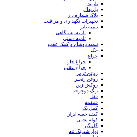
باربند
پل پدال
پلاک شماره دار
تجهیزات نگهداری و مراقبت
تلمبه تایر
تلمبه ایستگاهی
تلمبه دستی
تلمبه دوشاخ و کمک عقب
جک
چراغ
چراغ جلو
چراغ عقب
روغن ترمز
روغن زنجیر
روکش زین
زنگ دوچرخه
قفل
قمقمه
کمل بک
کیف جعبه ابزار
کوله پشتی
گل گیر
نوار شبرنگ تنه