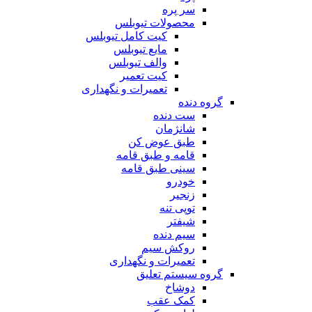
سر پره
محصولات تیوبلس
کیت کامل تیوبلس
مایع تیوبلس
والف تیوبلس
کیت تعمیر
تعمیرات و نگهداری
گروه دنده
ست دنده
شانژمان
طبق عوض کن
قامه و طبق قامه
سینی طبق قامه
خودرو
زنجیر
توپی تنه
شیفتر
سیم دنده
روکش سیم
تعمیرات و نگهداری
گروه سیستم تعلیق
دوشاخ
کمک عقب