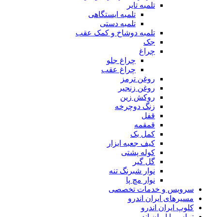
تلمبه تایر
تلمبه ایستگاهی
تلمبه دستی
تلمبه دوشاخ و کمک عقب
جک
چراغ
چراغ جلو
چراغ عقب
روغن ترمز
روغن زنجیر
روکش زین
زنگ دوچرخه
قفل
قمقمه
کمل بک
کیف جعبه ابزار
کوله پشتی
گل گیر
نوار شبرنگ تنه
نوار مچ پا
سرویس و خدمات تخصصی
مسیرهای ایران اندرو
کلوپ ایران اندرو
تماس با ایران اندرو