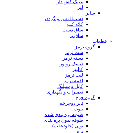
عینک کش دار
لنز
سایر
دستمال سر و گردن
کلاه کپ
ساق دست
ساق پا
قطعات
گروه ترمز
ست ترمز
دسته ترمز
دیسک روتور
کالیپر
لنت ترمز
لقمه ترمز
کابل و شیلنگ
تعمیرات و نگهداری
گروه چرخ
تایر دوچرخه
تیوب
طوقه پره بندی شده
طوقه بدون پره بندی
توپی (جلو/عقب)
پره