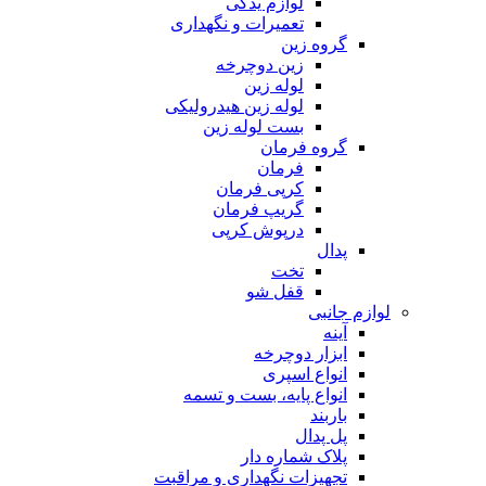
لوازم یدکی
تعمیرات و نگهداری
گروه زین
زین دوچرخه
لوله زین
لوله زین هیدرولیکی
بست لوله زین
گروه فرمان
فرمان
کرپی فرمان
گریپ فرمان
درپوش کرپی
پدال
تخت
قفل شو
لوازم جانبی
آینه
ابزار دوچرخه
انواع اسپری
انواع پایه، بست و تسمه
باربند
پل پدال
پلاک شماره دار
تجهیزات نگهداری و مراقبت