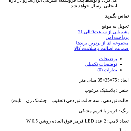
می‌گردد و توسط پیک فروشگاه اینترنتی ایران‌اندرو در بازه
انتخابی ارسال خواهد شد.
تماس بگیرید
تحویل به موقع
پشتیبانی از ساعت9 الی 21
پرداخت امن
مجموعه ای از برترین برندها
ضمانت اصالت و سلامت کالا
توضیحات
توضیحات تکمیلی
نظرات (0)
ابعاد : 75×35×35 میلی متر
جنس : پلاستیک مرغوب
حالت نوردهی : سه حالت نوردهی (تعقیب – چشمک زن – ثابت)
رنگ : قرمز با فریم مشکی
تعداد لامپ: 2 عدد LED قرمز فوق العاده روشن 0.5 W