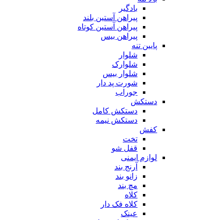
بادگیر
پیراهن آستین بلند
پیراهن آستین کوتاه
پیراهن بیس
پایین تنه
شلوار
شلوارک
شلوار بیس
شورت پد دار
جوراب
دستکش
دستکش کامل
دستکش نیمه
کفش
تخت
قفل شو
لوازم ایمنی
آرنج بند
زانو بند
مچ بند
کلاه
کلاه فک دار
عینک