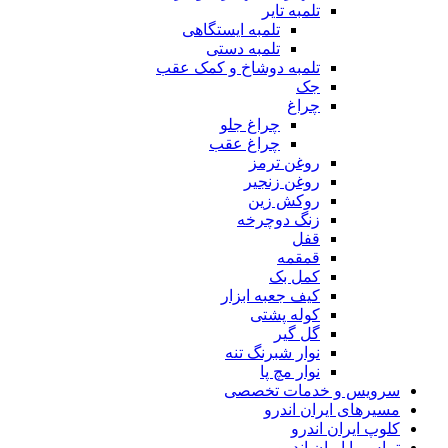
تلمبه تایر
تلمبه ایستگاهی
تلمبه دستی
تلمبه دوشاخ و کمک عقب
جک
چراغ
چراغ جلو
چراغ عقب
روغن ترمز
روغن زنجیر
روکش زین
زنگ دوچرخه
قفل
قمقمه
کمل بک
کیف جعبه ابزار
کوله پشتی
گل گیر
نوار شبرنگ تنه
نوار مچ پا
سرویس و خدمات تخصصی
مسیرهای ایران اندرو
کلوپ ایران اندرو
تماس با ایران اندرو