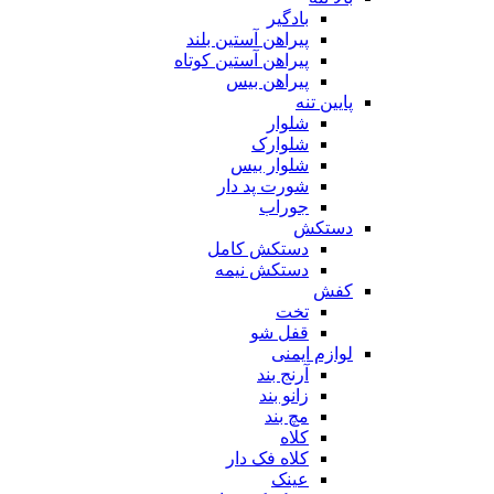
بادگیر
پیراهن آستین بلند
پیراهن آستین کوتاه
پیراهن بیس
پایین تنه
شلوار
شلوارک
شلوار بیس
شورت پد دار
جوراب
دستکش
دستکش کامل
دستکش نیمه
کفش
تخت
قفل شو
لوازم ایمنی
آرنج بند
زانو بند
مچ بند
کلاه
کلاه فک دار
عینک