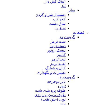
عینک کش دار
لنز
سایر
دستمال سر و گردن
کلاه کپ
ساق دست
ساق پا
قطعات
گروه ترمز
ست ترمز
دسته ترمز
دیسک روتور
کالیپر
لنت ترمز
لقمه ترمز
کابل و شیلنگ
تعمیرات و نگهداری
گروه چرخ
تایر دوچرخه
تیوب
طوقه پره بندی شده
طوقه بدون پره بندی
توپی (جلو/عقب)
پره