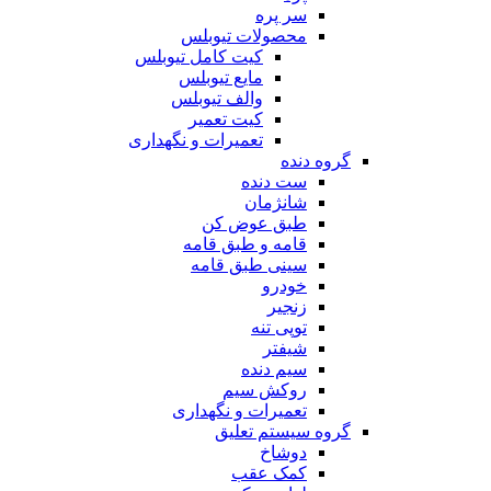
سر پره
محصولات تیوبلس
کیت کامل تیوبلس
مایع تیوبلس
والف تیوبلس
کیت تعمیر
تعمیرات و نگهداری
گروه دنده
ست دنده
شانژمان
طبق عوض کن
قامه و طبق قامه
سینی طبق قامه
خودرو
زنجیر
توپی تنه
شیفتر
سیم دنده
روکش سیم
تعمیرات و نگهداری
گروه سیستم تعلیق
دوشاخ
کمک عقب