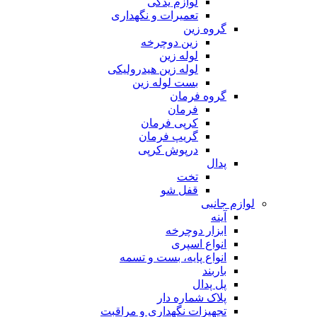
لوازم یدکی
تعمیرات و نگهداری
گروه زین
زین دوچرخه
لوله زین
لوله زین هیدرولیکی
بست لوله زین
گروه فرمان
فرمان
کرپی فرمان
گریپ فرمان
درپوش کرپی
پدال
تخت
قفل شو
لوازم جانبی
آینه
ابزار دوچرخه
انواع اسپری
انواع پایه، بست و تسمه
باربند
پل پدال
پلاک شماره دار
تجهیزات نگهداری و مراقبت