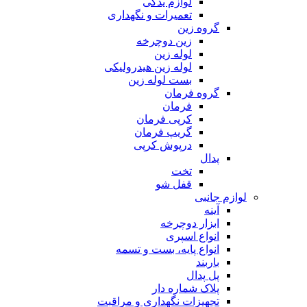
لوازم یدکی
تعمیرات و نگهداری
گروه زین
زین دوچرخه
لوله زین
لوله زین هیدرولیکی
بست لوله زین
گروه فرمان
فرمان
کرپی فرمان
گریپ فرمان
درپوش کرپی
پدال
تخت
قفل شو
لوازم جانبی
آینه
ابزار دوچرخه
انواع اسپری
انواع پایه، بست و تسمه
باربند
پل پدال
پلاک شماره دار
تجهیزات نگهداری و مراقبت