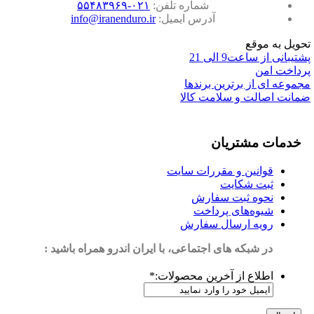
شماره تلفن:
۰۲۱-۵۵۴۸۳۹۶۹
آدرس ایمیل:
info@iranenduro.ir
تحویل به موقع
پشتیبانی از ساعت9 الی 21
پرداخت امن
مجموعه ای از برترین برندها
ضمانت اصالت و سلامت کالا
خدمات مشتریان
قوانین و مقررات سایت
ثبت شکایت
نحوه ثبت سفارش
شیوه‌های پرداخت
رویه ارسال سفارش
در شبکه های اجتماعی، با ایران اندرو همراه باشید :
اطلاع از آخرین محصولات:
*