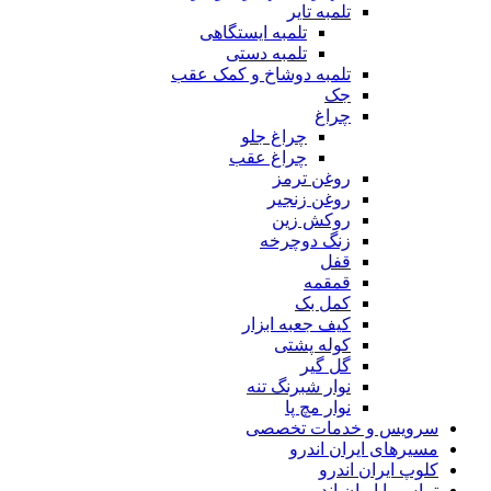
تلمبه تایر
تلمبه ایستگاهی
تلمبه دستی
تلمبه دوشاخ و کمک عقب
جک
چراغ
چراغ جلو
چراغ عقب
روغن ترمز
روغن زنجیر
روکش زین
زنگ دوچرخه
قفل
قمقمه
کمل بک
کیف جعبه ابزار
کوله پشتی
گل گیر
نوار شبرنگ تنه
نوار مچ پا
سرویس و خدمات تخصصی
مسیرهای ایران اندرو
کلوپ ایران اندرو
تماس با ایران اندرو