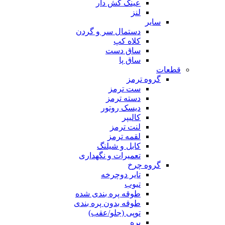
عینک کش دار
لنز
سایر
دستمال سر و گردن
کلاه کپ
ساق دست
ساق پا
قطعات
گروه ترمز
ست ترمز
دسته ترمز
دیسک روتور
کالیپر
لنت ترمز
لقمه ترمز
کابل و شیلنگ
تعمیرات و نگهداری
گروه چرخ
تایر دوچرخه
تیوب
طوقه پره بندی شده
طوقه بدون پره بندی
توپی (جلو/عقب)
پره