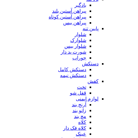
بادگیر
پیراهن آستین بلند
پیراهن آستین کوتاه
پیراهن بیس
پایین تنه
شلوار
شلوارک
شلوار بیس
شورت پد دار
جوراب
دستکش
دستکش کامل
دستکش نیمه
کفش
تخت
قفل شو
لوازم ایمنی
آرنج بند
زانو بند
مچ بند
کلاه
کلاه فک دار
عینک