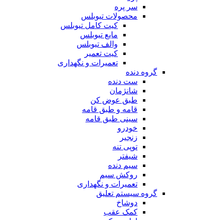
سر پره
محصولات تیوبلس
کیت کامل تیوبلس
مایع تیوبلس
والف تیوبلس
کیت تعمیر
تعمیرات و نگهداری
گروه دنده
ست دنده
شانژمان
طبق عوض کن
قامه و طبق قامه
سینی طبق قامه
خودرو
زنجیر
توپی تنه
شیفتر
سیم دنده
روکش سیم
تعمیرات و نگهداری
گروه سیستم تعلیق
دوشاخ
کمک عقب