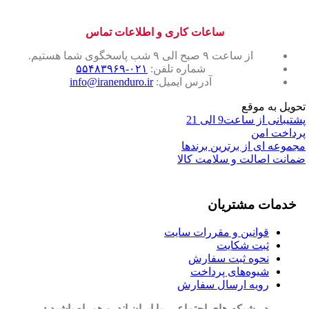
ساعات کاری و اطلاعات تماس
از ساعت ۹ صبح الی ۹ شب پاسخگوی شما هستیم.
شماره تلفن:
۰۲۱-۵۵۴۸۳۹۶۹
آدرس ایمیل:
info@iranenduro.ir
تحویل به موقع
پشتیبانی از ساعت9 الی 21
پرداخت امن
مجموعه ای از برترین برندها
ضمانت اصالت و سلامت کالا
خدمات مشتریان
قوانین و مقررات سایت
ثبت شکایت
نحوه ثبت سفارش
شیوه‌های پرداخت
رویه ارسال سفارش
در شبکه های اجتماعی، با ایران اندرو همراه باشید :