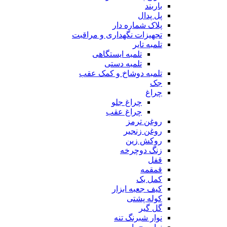
باربند
پل پدال
پلاک شماره دار
تجهیزات نگهداری و مراقبت
تلمبه تایر
تلمبه ایستگاهی
تلمبه دستی
تلمبه دوشاخ و کمک عقب
جک
چراغ
چراغ جلو
چراغ عقب
روغن ترمز
روغن زنجیر
روکش زین
زنگ دوچرخه
قفل
قمقمه
کمل بک
کیف جعبه ابزار
کوله پشتی
گل گیر
نوار شبرنگ تنه