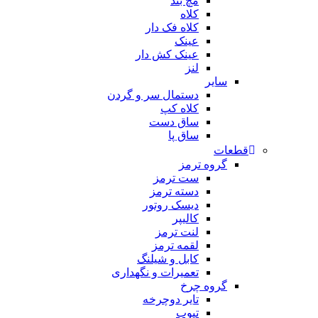
مچ بند
کلاه
کلاه فک دار
عینک
عینک کش دار
لنز
سایر
دستمال سر و گردن
کلاه کپ
ساق دست
ساق پا
قطعات
گروه ترمز
ست ترمز
دسته ترمز
دیسک روتور
کالیپر
لنت ترمز
لقمه ترمز
کابل و شیلنگ
تعمیرات و نگهداری
گروه چرخ
تایر دوچرخه
تیوب