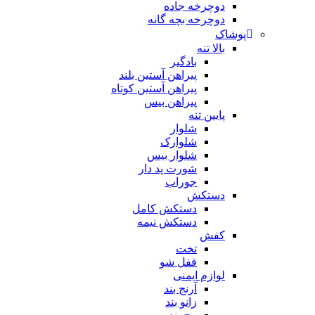
دوچرخه جاده
دوچرخه بچه گانه
پوشاک
بالا تنه
بادگیر
پیراهن آستین بلند
پیراهن آستین کوتاه
پیراهن بیس
پایین تنه
شلوار
شلوارک
شلوار بیس
شورت پد دار
جوراب
دستکش
دستکش کامل
دستکش نیمه
کفش
تخت
قفل شو
لوازم ایمنی
آرنج بند
زانو بند