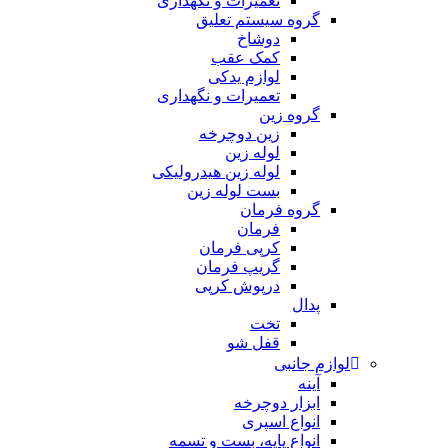
تعمیرات و نگهداری
گروه سیستم تعلیق
دوشاخ
کمک عقب
لوازم یدکی
تعمیرات و نگهداری
گروه زین
زین دوچرخه
لوله زین
لوله زین هیدرولیکی
بست لوله زین
گروه فرمان
فرمان
کرپی فرمان
گریپ فرمان
درپوش کرپی
پدال
تخت
قفل شو
لوازم جانبی
آینه
ابزار دوچرخه
انواع اسپری
انواع پایه، بست و تسمه