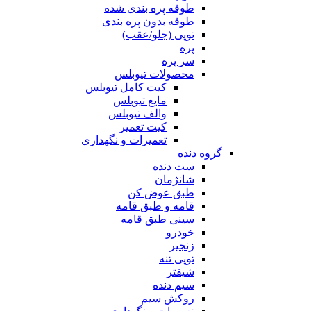
طوقه پره بندی شده
طوقه بدون پره بندی
توپی (جلو/عقب)
پره
سر پره
محصولات تیوبلس
کیت کامل تیوبلس
مایع تیوبلس
والف تیوبلس
کیت تعمیر
تعمیرات و نگهداری
گروه دنده
ست دنده
شانژمان
طبق عوض کن
قامه و طبق قامه
سینی طبق قامه
خودرو
زنجیر
توپی تنه
شیفتر
سیم دنده
روکش سیم