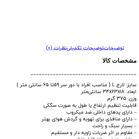
توضیحات
توضیحات تکمیلی
نظرات (0)
مشخصات کالا
______________________________________
سایز: لارج L ( مناسب افراد با دور سر 59تا 65 سانتی متر )
ابعاد:
34x23x18 سانتی‌متر
وزن:
375 گرم
قابلیت تنظیم ارتفاع یا طول
به صورت
سگکی
– دارای پدهای داخلی ضد میکروب
– دارای منافذی برای تهویه و گردش هوای بهتر
– بسیار سبک و راحت
– مقاوم بر اثر ضربات زاویه دار و مستقیم