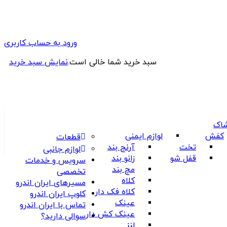
ورود به حساب کاربری
سبد خرید شما خالی است.
نمایش سبد خرید
شاک
کفش
لوازم ایمنی
قطعات
تخت
آرنج بند
لوازم جانبی
قفل شو
زانو بند
سرویس و خدمات
مچ بند
تخصصی
کلاه
مسیرهای ایران اندرو
کلاه فک دار
کلوپ ایران اندرو
عینک
تماس با ایران اندرو
عینک کش دار
سوالی دارید؟
لنز