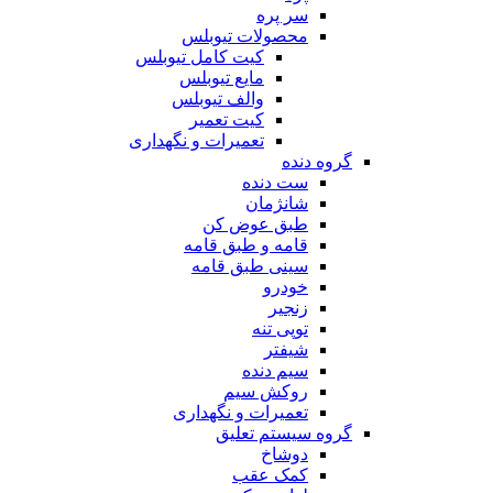
سر پره
محصولات تیوبلس
کیت کامل تیوبلس
مایع تیوبلس
والف تیوبلس
کیت تعمیر
تعمیرات و نگهداری
گروه دنده
ست دنده
شانژمان
طبق عوض کن
قامه و طبق قامه
سینی طبق قامه
خودرو
زنجیر
توپی تنه
شیفتر
سیم دنده
روکش سیم
تعمیرات و نگهداری
گروه سیستم تعلیق
دوشاخ
کمک عقب