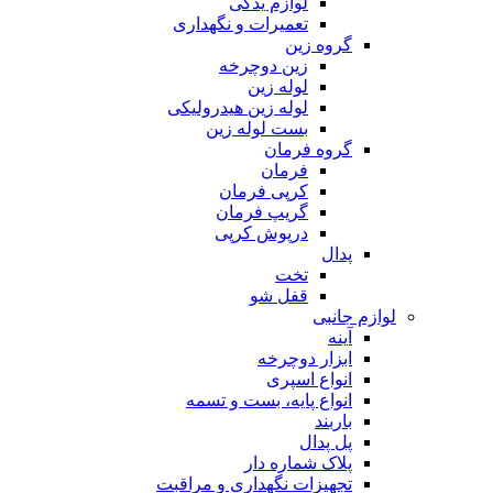
لوازم یدکی
تعمیرات و نگهداری
گروه زین
زین دوچرخه
لوله زین
لوله زین هیدرولیکی
بست لوله زین
گروه فرمان
فرمان
کرپی فرمان
گریپ فرمان
درپوش کرپی
پدال
تخت
قفل شو
لوازم جانبی
آینه
ابزار دوچرخه
انواع اسپری
انواع پایه، بست و تسمه
باربند
پل پدال
پلاک شماره دار
تجهیزات نگهداری و مراقبت