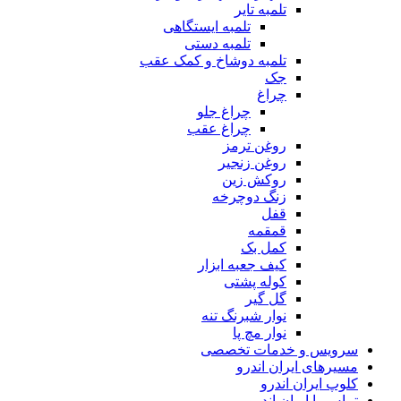
تلمبه تایر
تلمبه ایستگاهی
تلمبه دستی
تلمبه دوشاخ و کمک عقب
جک
چراغ
چراغ جلو
چراغ عقب
روغن ترمز
روغن زنجیر
روکش زین
زنگ دوچرخه
قفل
قمقمه
کمل بک
کیف جعبه ابزار
کوله پشتی
گل گیر
نوار شبرنگ تنه
نوار مچ پا
سرویس و خدمات تخصصی
مسیرهای ایران اندرو
کلوپ ایران اندرو
تماس با ایران اندرو