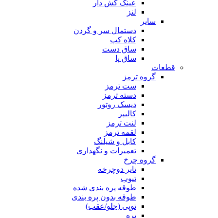
عینک کش دار
لنز
سایر
دستمال سر و گردن
کلاه کپ
ساق دست
ساق پا
قطعات
گروه ترمز
ست ترمز
دسته ترمز
دیسک روتور
کالیپر
لنت ترمز
لقمه ترمز
کابل و شیلنگ
تعمیرات و نگهداری
گروه چرخ
تایر دوچرخه
تیوب
طوقه پره بندی شده
طوقه بدون پره بندی
توپی (جلو/عقب)
پره