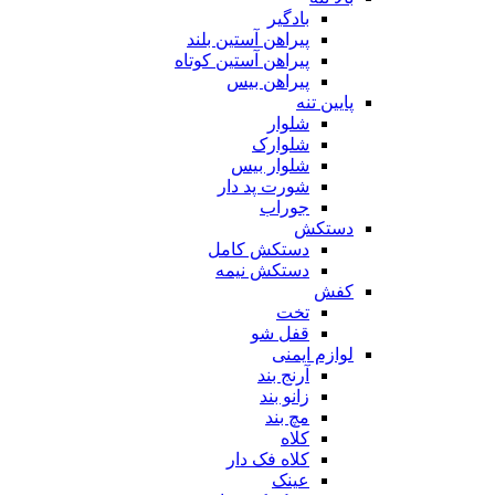
بادگیر
پیراهن آستین بلند
پیراهن آستین کوتاه
پیراهن بیس
پایین تنه
شلوار
شلوارک
شلوار بیس
شورت پد دار
جوراب
دستکش
دستکش کامل
دستکش نیمه
کفش
تخت
قفل شو
لوازم ایمنی
آرنج بند
زانو بند
مچ بند
کلاه
کلاه فک دار
عینک