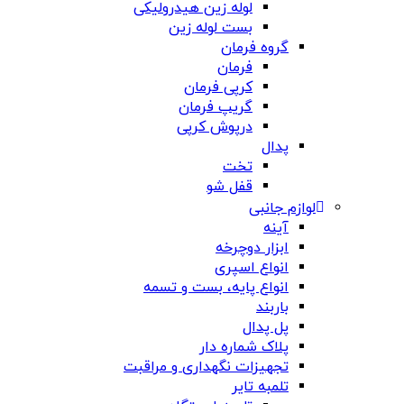
لوله زین هیدرولیکی
بست لوله زین
گروه فرمان
فرمان
کرپی فرمان
گریپ فرمان
درپوش کرپی
پدال
تخت
قفل شو
لوازم جانبی
آینه
ابزار دوچرخه
انواع اسپری
انواع پایه، بست و تسمه
باربند
پل پدال
پلاک شماره دار
تجهیزات نگهداری و مراقبت
تلمبه تایر