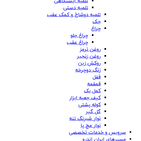
تلمبه ایستگاهی
تلمبه دستی
تلمبه دوشاخ و کمک عقب
جک
چراغ
چراغ جلو
چراغ عقب
روغن ترمز
روغن زنجیر
روکش زین
زنگ دوچرخه
قفل
قمقمه
کمل بک
کیف جعبه ابزار
کوله پشتی
گل گیر
نوار شبرنگ تنه
نوار مچ پا
سرویس و خدمات تخصصی
مسیرهای ایران اندرو