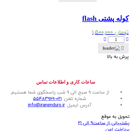
کوله پشتی flash
تومان
1,500,000
کوله
پشتی
flash
پرش به بالا
عدد
ساعات کاری و اطلاعات تماس
از ساعت ۹ صبح الی ۹ شب پاسخگوی شما هستیم.
شماره تلفن:
۰۲۱-۵۵۴۸۳۹۶۹
آدرس ایمیل:
info@iranenduro.ir
تحویل به موقع
پشتیبانی از ساعت9 الی 21
پرداخت امن