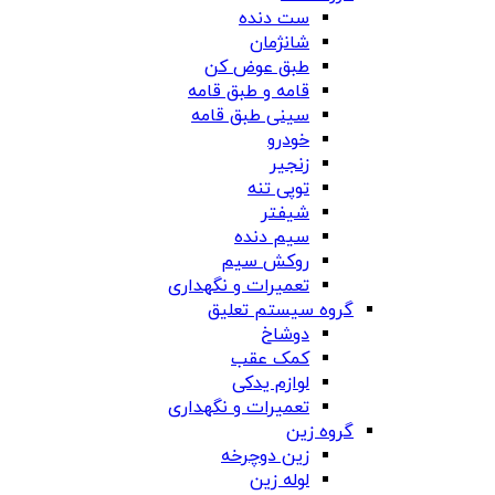
ست دنده
شانژمان
طبق عوض کن
قامه و طبق قامه
سینی طبق قامه
خودرو
زنجیر
توپی تنه
شیفتر
سیم دنده
روکش سیم
تعمیرات و نگهداری
گروه سیستم تعلیق
دوشاخ
کمک عقب
لوازم یدکی
تعمیرات و نگهداری
گروه زین
زین دوچرخه
لوله زین