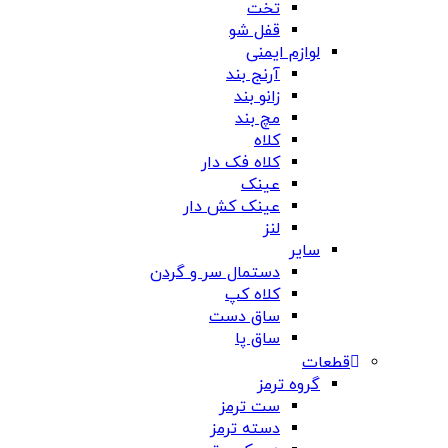
تخت
قفل شو
لوازم ایمنی
آرنج بند
زانو بند
مچ بند
کلاه
کلاه فک دار
عینک
عینک کش دار
لنز
سایر
دستمال سر و گردن
کلاه کپ
ساق دست
ساق پا
قطعات
گروه ترمز
ست ترمز
دسته ترمز