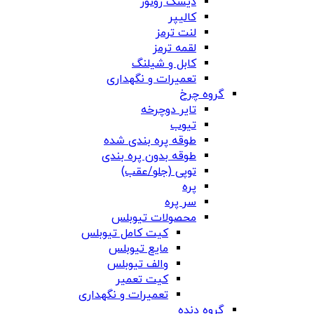
دیسک روتور
کالیپر
لنت ترمز
لقمه ترمز
کابل و شیلنگ
تعمیرات و نگهداری
گروه چرخ
تایر دوچرخه
تیوب
طوقه پره بندی شده
طوقه بدون پره بندی
توپی (جلو/عقب)
پره
سر پره
محصولات تیوبلس
کیت کامل تیوبلس
مایع تیوبلس
والف تیوبلس
کیت تعمیر
تعمیرات و نگهداری
گروه دنده