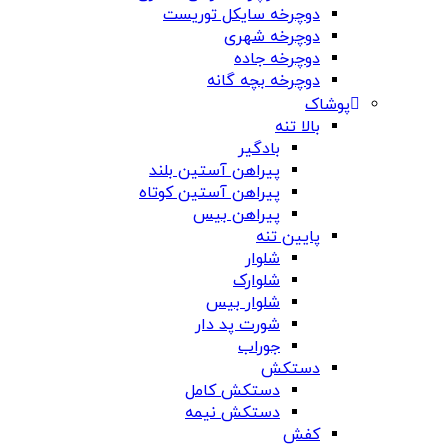
دوچرخه سایکل توریست
دوچرخه شهری
دوچرخه جاده
دوچرخه بچه گانه
پوشاک
بالا تنه
بادگیر
پیراهن آستین بلند
پیراهن آستین کوتاه
پیراهن بیس
پایین تنه
شلوار
شلوارک
شلوار بیس
شورت پد دار
جوراب
دستکش
دستکش کامل
دستکش نیمه
کفش