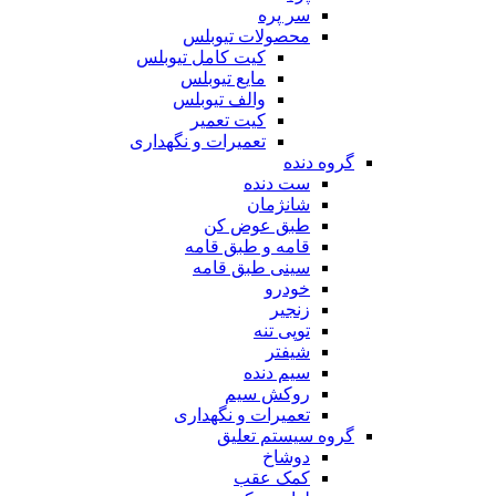
سر پره
محصولات تیوبلس
کیت کامل تیوبلس
مایع تیوبلس
والف تیوبلس
کیت تعمیر
تعمیرات و نگهداری
گروه دنده
ست دنده
شانژمان
طبق عوض کن
قامه و طبق قامه
سینی طبق قامه
خودرو
زنجیر
توپی تنه
شیفتر
سیم دنده
روکش سیم
تعمیرات و نگهداری
گروه سیستم تعلیق
دوشاخ
کمک عقب