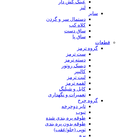
عینک کش دار
لنز
سایر
دستمال سر و گردن
کلاه کپ
ساق دست
ساق پا
قطعات
گروه ترمز
ست ترمز
دسته ترمز
دیسک روتور
کالیپر
لنت ترمز
لقمه ترمز
کابل و شیلنگ
تعمیرات و نگهداری
گروه چرخ
تایر دوچرخه
تیوب
طوقه پره بندی شده
طوقه بدون پره بندی
توپی (جلو/عقب)
پره