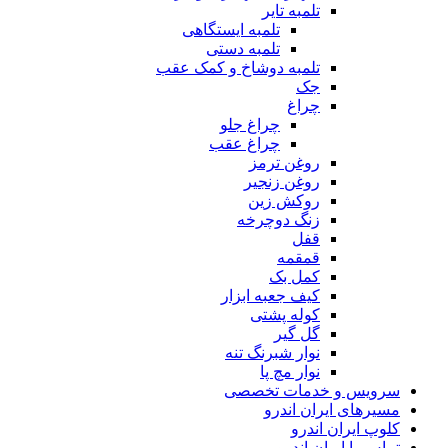
تلمبه تایر
تلمبه ایستگاهی
تلمبه دستی
تلمبه دوشاخ و کمک عقب
جک
چراغ
چراغ جلو
چراغ عقب
روغن ترمز
روغن زنجیر
روکش زین
زنگ دوچرخه
قفل
قمقمه
کمل بک
کیف جعبه ابزار
کوله پشتی
گل گیر
نوار شبرنگ تنه
نوار مچ پا
سرویس و خدمات تخصصی
مسیرهای ایران اندرو
کلوپ ایران اندرو
تماس با ایران اندرو