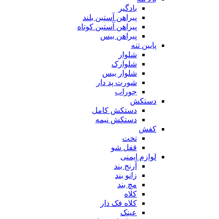
بادگیر
پیراهن آستین بلند
پیراهن آستین کوتاه
پیراهن بیس
پایین تنه
شلوار
شلوارک
شلوار بیس
شورت پد دار
جوراب
دستکش
دستکش کامل
دستکش نیمه
کفش
تخت
قفل شو
لوازم ایمنی
آرنج بند
زانو بند
مچ بند
کلاه
کلاه فک دار
عینک