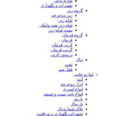
لوازم یدکی
تعمیرات و نگهداری
گروه زین
زین دوچرخه
لوله زین
لوله زین هیدرولیکی
بست لوله زین
گروه فرمان
فرمان
کرپی فرمان
گریپ فرمان
درپوش کرپی
پدال
تخت
قفل شو
لوازم جانبی
آینه
ابزار دوچرخه
انواع اسپری
انواع پایه، بست و تسمه
باربند
پل پدال
پلاک شماره دار
تجهیزات نگهداری و مراقبت