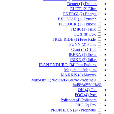
Deuter
(1)
Deuter
ELITE
(2)
Elite
ENERGI
(2)
Energi
EXUSTAR
(1)
Exustar
FIDLOCK
(1)
Fidlock
FIZIK
(1)
Fizik
FOX
(8)
Fox
FREE RIDE
(1)
Free Ride
FUNN
(2)
Funn
Giant
(5)
Giant
IBERA
(1)
Ibera
iBIKE
(2)
Ibike
IRAN ENDURO
(34)
Iran Enduro
Magura
(1)
Magura
MAXXIS
(8)
Maxxis
Muc-Off
(1)
%d9%85%d8%a7%da%a9
%d8%a2%d9%81
OK
(4)
Ok
POC
(4)
Poc
Polisport
(4)
Polisport
PRO
(2)
Pro
PROPHEUS
(24)
Propheus