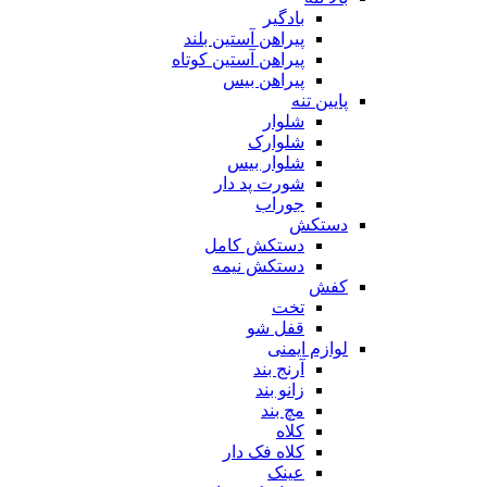
بادگیر
پیراهن آستین بلند
پیراهن آستین کوتاه
پیراهن بیس
پایین تنه
شلوار
شلوارک
شلوار بیس
شورت پد دار
جوراب
دستکش
دستکش کامل
دستکش نیمه
کفش
تخت
قفل شو
لوازم ایمنی
آرنج بند
زانو بند
مچ بند
کلاه
کلاه فک دار
عینک