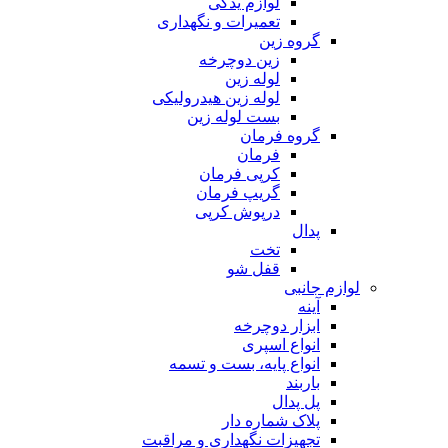
لوازم یدکی
تعمیرات و نگهداری
گروه زین
زین دوچرخه
لوله زین
لوله زین هیدرولیکی
بست لوله زین
گروه فرمان
فرمان
کرپی فرمان
گریپ فرمان
درپوش کرپی
پدال
تخت
قفل شو
لوازم جانبی
آینه
ابزار دوچرخه
انواع اسپری
انواع پایه، بست و تسمه
باربند
پل پدال
پلاک شماره دار
تجهیزات نگهداری و مراقبت