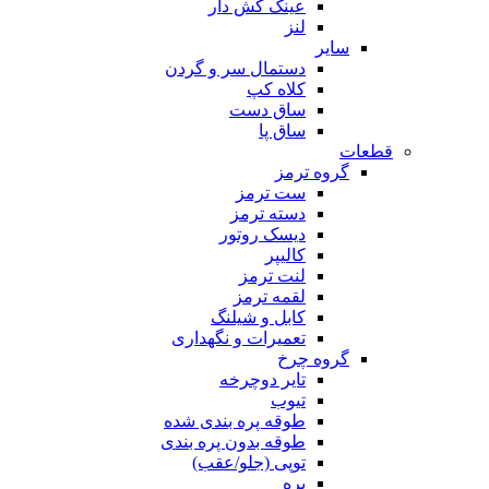
عینک کش دار
لنز
سایر
دستمال سر و گردن
کلاه کپ
ساق دست
ساق پا
قطعات
گروه ترمز
ست ترمز
دسته ترمز
دیسک روتور
کالیپر
لنت ترمز
لقمه ترمز
کابل و شیلنگ
تعمیرات و نگهداری
گروه چرخ
تایر دوچرخه
تیوب
طوقه پره بندی شده
طوقه بدون پره بندی
توپی (جلو/عقب)
پره