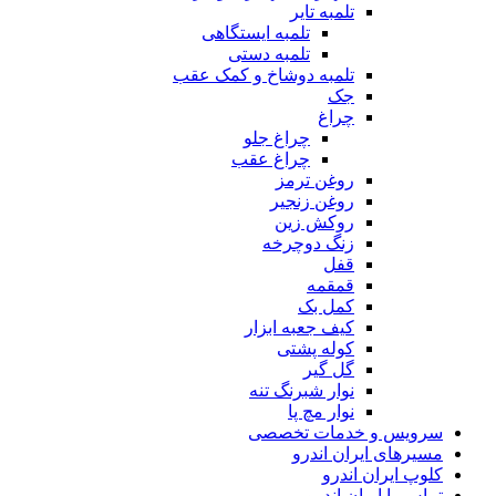
تلمبه تایر
تلمبه ایستگاهی
تلمبه دستی
تلمبه دوشاخ و کمک عقب
جک
چراغ
چراغ جلو
چراغ عقب
روغن ترمز
روغن زنجیر
روکش زین
زنگ دوچرخه
قفل
قمقمه
کمل بک
کیف جعبه ابزار
کوله پشتی
گل گیر
نوار شبرنگ تنه
نوار مچ پا
سرویس و خدمات تخصصی
مسیرهای ایران اندرو
کلوپ ایران اندرو
تماس با ایران اندرو