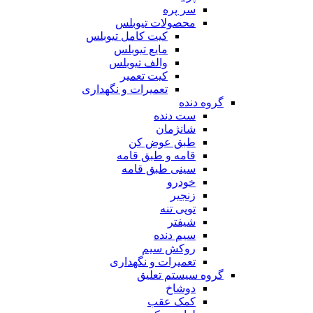
سر پره
محصولات تیوبلس
کیت کامل تیوبلس
مایع تیوبلس
والف تیوبلس
کیت تعمیر
تعمیرات و نگهداری
گروه دنده
ست دنده
شانژمان
طبق عوض کن
قامه و طبق قامه
سینی طبق قامه
خودرو
زنجیر
توپی تنه
شیفتر
سیم دنده
روکش سیم
تعمیرات و نگهداری
گروه سیستم تعلیق
دوشاخ
کمک عقب