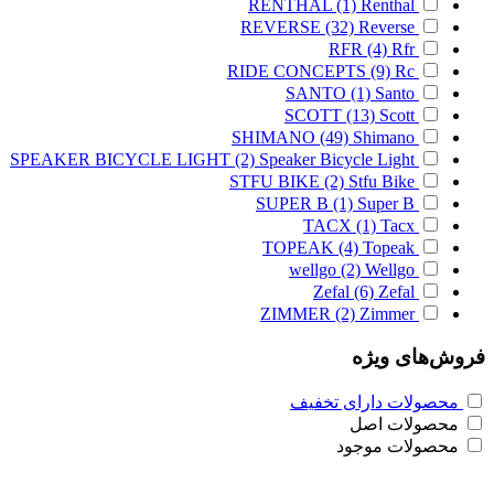
RENTHAL
(1)
Renthal
REVERSE
(32)
Reverse
RFR
(4)
Rfr
RIDE CONCEPTS
(9)
Rc
SANTO
(1)
Santo
SCOTT
(13)
Scott
SHIMANO
(49)
Shimano
SPEAKER BICYCLE LIGHT
(2)
Speaker Bicycle Light
STFU BIKE
(2)
Stfu Bike
SUPER B
(1)
Super B
TACX
(1)
Tacx
TOPEAK
(4)
Topeak
wellgo
(2)
Wellgo
Zefal
(6)
Zefal
ZIMMER
(2)
Zimmer
فروش‌های ویژه
محصولات دارای تخفیف
محصولات اصل
محصولات موجود