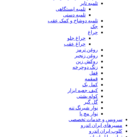
تلمبه تایر
تلمبه ایستگاهی
تلمبه دستی
تلمبه دوشاخ و کمک عقب
جک
چراغ
چراغ جلو
چراغ عقب
روغن ترمز
روغن زنجیر
روکش زین
زنگ دوچرخه
قفل
قمقمه
کمل بک
کیف جعبه ابزار
کوله پشتی
گل گیر
نوار شبرنگ تنه
نوار مچ پا
سرویس و خدمات تخصصی
مسیرهای ایران اندرو
کلوپ ایران اندرو
تماس با ایران اندرو