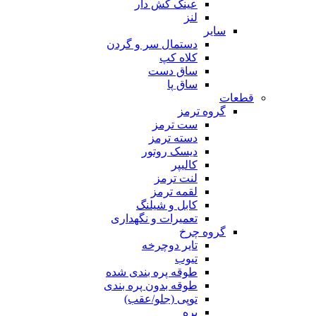
عینک کش دار
لنز
سایر
دستمال سر و گردن
کلاه کپ
ساق دست
ساق پا
قطعات
گروه ترمز
ست ترمز
دسته ترمز
دیسک روتور
کالیپر
لنت ترمز
لقمه ترمز
کابل و شیلنگ
تعمیرات و نگهداری
گروه چرخ
تایر دوچرخه
تیوب
طوقه پره بندی شده
طوقه بدون پره بندی
توپی (جلو/عقب)
پره