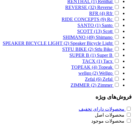
RENTHAL
(1)
Renthal
REVERSE
(32)
Reverse
RFR
(4)
Rfr
RIDE CONCEPTS
(9)
Rc
SANTO
(1)
Santo
SCOTT
(13)
Scott
SHIMANO
(49)
Shimano
SPEAKER BICYCLE LIGHT
(2)
Speaker Bicycle Light
STFU BIKE
(2)
Stfu Bike
SUPER B
(1)
Super B
TACX
(1)
Tacx
TOPEAK
(4)
Topeak
wellgo
(2)
Wellgo
Zefal
(6)
Zefal
ZIMMER
(2)
Zimmer
فروش‌های ویژه
محصولات دارای تخفیف
محصولات اصل
محصولات موجود