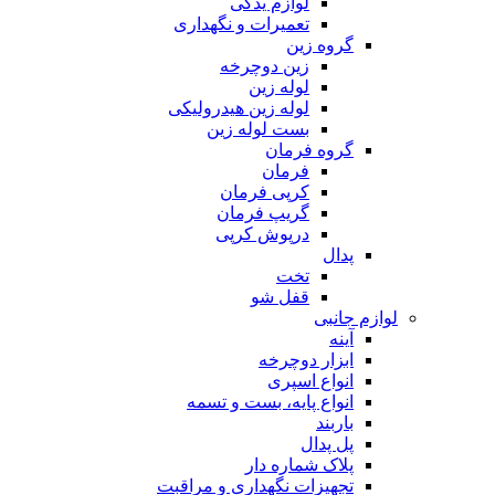
لوازم یدکی
تعمیرات و نگهداری
گروه زین
زین دوچرخه
لوله زین
لوله زین هیدرولیکی
بست لوله زین
گروه فرمان
فرمان
کرپی فرمان
گریپ فرمان
درپوش کرپی
پدال
تخت
قفل شو
لوازم جانبی
آینه
ابزار دوچرخه
انواع اسپری
انواع پایه، بست و تسمه
باربند
پل پدال
پلاک شماره دار
تجهیزات نگهداری و مراقبت