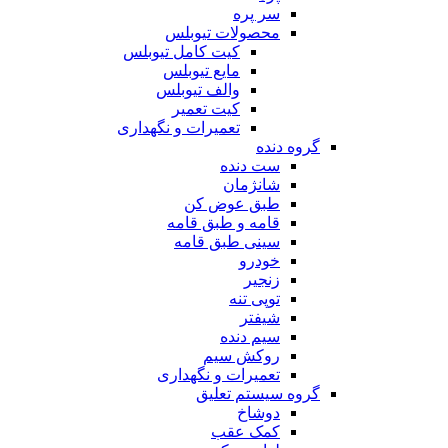
سر پره
محصولات تیوبلس
کیت کامل تیوبلس
مایع تیوبلس
والف تیوبلس
کیت تعمیر
تعمیرات و نگهداری
گروه دنده
ست دنده
شانژمان
طبق عوض کن
قامه و طبق قامه
سینی طبق قامه
خودرو
زنجیر
توپی تنه
شیفتر
سیم دنده
روکش سیم
تعمیرات و نگهداری
گروه سیستم تعلیق
دوشاخ
کمک عقب