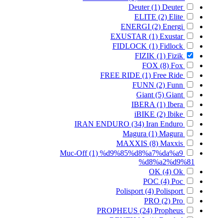
Deuter
(1)
Deuter
ELITE
(2)
Elite
ENERGI
(2)
Energi
EXUSTAR
(1)
Exustar
FIDLOCK
(1)
Fidlock
FIZIK
(1)
Fizik
FOX
(8)
Fox
FREE RIDE
(1)
Free Ride
FUNN
(2)
Funn
Giant
(5)
Giant
IBERA
(1)
Ibera
iBIKE
(2)
Ibike
IRAN ENDURO
(34)
Iran Enduro
Magura
(1)
Magura
MAXXIS
(8)
Maxxis
Muc-Off
(1)
%d9%85%d8%a7%da%a9
%d8%a2%d9%81
OK
(4)
Ok
POC
(4)
Poc
Polisport
(4)
Polisport
PRO
(2)
Pro
PROPHEUS
(24)
Propheus