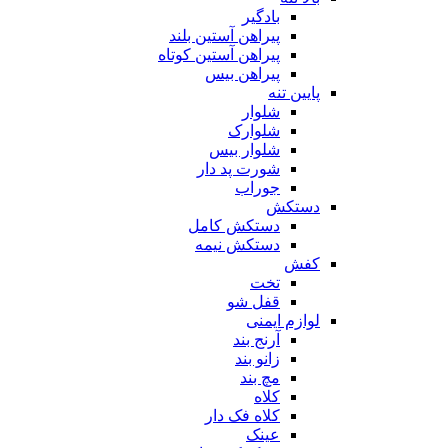
بادگیر
پیراهن آستین بلند
پیراهن آستین کوتاه
پیراهن بیس
پایین تنه
شلوار
شلوارک
شلوار بیس
شورت پد دار
جوراب
دستکش
دستکش کامل
دستکش نیمه
کفش
تخت
قفل شو
لوازم ایمنی
آرنج بند
زانو بند
مچ بند
کلاه
کلاه فک دار
عینک