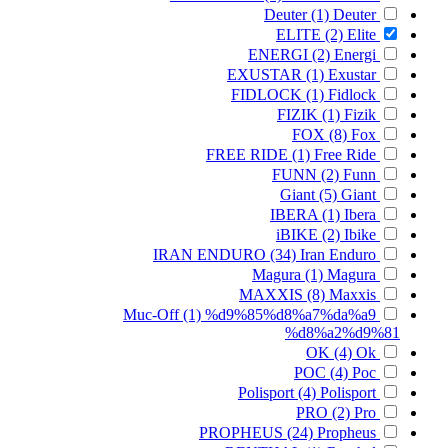
Deuter
(1)
Deuter
ELITE
(2)
Elite
ENERGI
(2)
Energi
EXUSTAR
(1)
Exustar
FIDLOCK
(1)
Fidlock
FIZIK
(1)
Fizik
FOX
(8)
Fox
FREE RIDE
(1)
Free Ride
FUNN
(2)
Funn
Giant
(5)
Giant
IBERA
(1)
Ibera
iBIKE
(2)
Ibike
IRAN ENDURO
(34)
Iran Enduro
Magura
(1)
Magura
MAXXIS
(8)
Maxxis
Muc-Off
(1)
%d9%85%d8%a7%da%a9
%d8%a2%d9%81
OK
(4)
Ok
POC
(4)
Poc
Polisport
(4)
Polisport
PRO
(2)
Pro
PROPHEUS
(24)
Propheus