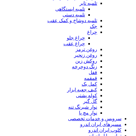
تلمبه تایر
تلمبه ایستگاهی
تلمبه دستی
تلمبه دوشاخ و کمک عقب
جک
چراغ
چراغ جلو
چراغ عقب
روغن ترمز
روغن زنجیر
روکش زین
زنگ دوچرخه
قفل
قمقمه
کمل بک
کیف جعبه ابزار
کوله پشتی
گل گیر
نوار شبرنگ تنه
نوار مچ پا
سرویس و خدمات تخصصی
مسیرهای ایران اندرو
کلوپ ایران اندرو
تماس با ایران اندرو