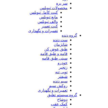
سر پره
محصولات تیوبلس
کیت کامل تیوبلس
مایع تیوبلس
والف تیوبلس
کیت تعمیر
تعمیرات و نگهداری
گروه دنده
ست دنده
شانژمان
طبق عوض کن
قامه و طبق قامه
سینی طبق قامه
خودرو
زنجیر
توپی تنه
شیفتر
سیم دنده
روکش سیم
تعمیرات و نگهداری
گروه سیستم تعلیق
دوشاخ
کمک عقب