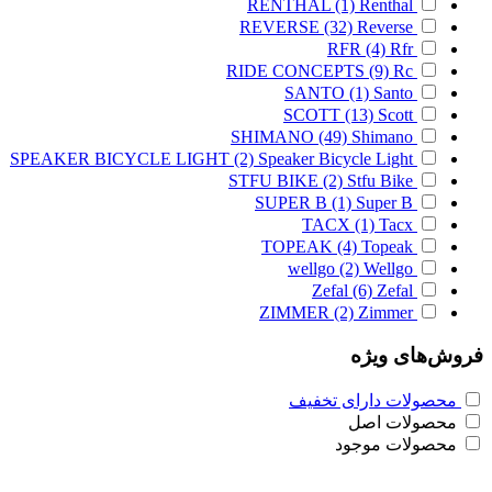
RENTHAL
(1)
Renthal
REVERSE
(32)
Reverse
RFR
(4)
Rfr
RIDE CONCEPTS
(9)
Rc
SANTO
(1)
Santo
SCOTT
(13)
Scott
SHIMANO
(49)
Shimano
SPEAKER BICYCLE LIGHT
(2)
Speaker Bicycle Light
STFU BIKE
(2)
Stfu Bike
SUPER B
(1)
Super B
TACX
(1)
Tacx
TOPEAK
(4)
Topeak
wellgo
(2)
Wellgo
Zefal
(6)
Zefal
ZIMMER
(2)
Zimmer
فروش‌های ویژه
محصولات دارای تخفیف
محصولات اصل
محصولات موجود