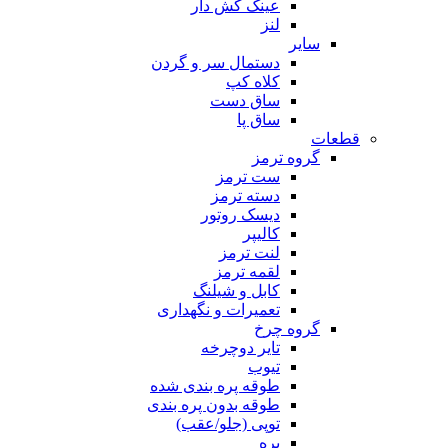
عینک کش دار
لنز
سایر
دستمال سر و گردن
کلاه کپ
ساق دست
ساق پا
قطعات
گروه ترمز
ست ترمز
دسته ترمز
دیسک روتور
کالیپر
لنت ترمز
لقمه ترمز
کابل و شیلنگ
تعمیرات و نگهداری
گروه چرخ
تایر دوچرخه
تیوب
طوقه پره بندی شده
طوقه بدون پره بندی
توپی (جلو/عقب)
پره