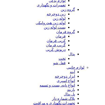
لوازم یدکی
تعمیرات و نگهداری
گروه زین
زین دوچرخه
لوله زین
لوله زین هیدرولیکی
بست لوله زین
گروه فرمان
فرمان
کرپی فرمان
گریپ فرمان
درپوش کرپی
پدال
تخت
قفل شو
لوازم جانبی
آینه
ابزار دوچرخه
انواع اسپری
انواع پایه، بست و تسمه
باربند
پل پدال
پلاک شماره دار
تجهیزات نگهداری و مراقبت