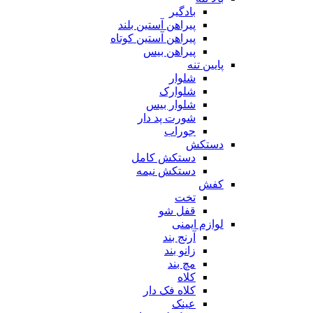
بادگیر
پیراهن آستین بلند
پیراهن آستین کوتاه
پیراهن بیس
پایین تنه
شلوار
شلوارک
شلوار بیس
شورت پد دار
جوراب
دستکش
دستکش کامل
دستکش نیمه
کفش
تخت
قفل شو
لوازم ایمنی
آرنج بند
زانو بند
مچ بند
کلاه
کلاه فک دار
عینک