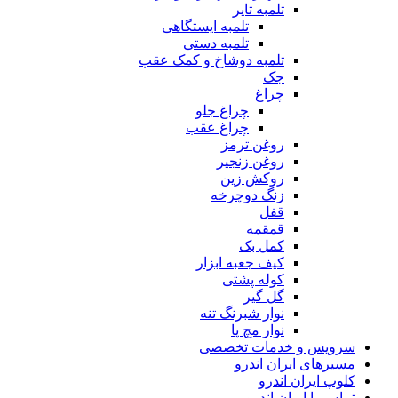
تلمبه تایر
تلمبه ایستگاهی
تلمبه دستی
تلمبه دوشاخ و کمک عقب
جک
چراغ
چراغ جلو
چراغ عقب
روغن ترمز
روغن زنجیر
روکش زین
زنگ دوچرخه
قفل
قمقمه
کمل بک
کیف جعبه ابزار
کوله پشتی
گل گیر
نوار شبرنگ تنه
نوار مچ پا
سرویس و خدمات تخصصی
مسیرهای ایران اندرو
کلوپ ایران اندرو
تماس با ایران اندرو