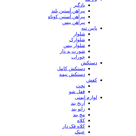
بادگیر
پیراهن آستین بلند
پیراهن آستین کوتاه
پیراهن بیس
پایین تنه
شلوار
شلوارک
شلوار بیس
شورت پد دار
جوراب
دستکش
دستکش کامل
دستکش نیمه
کفش
تخت
قفل شو
لوازم ایمنی
آرنج بند
زانو بند
مچ بند
کلاه
کلاه فک دار
عینک