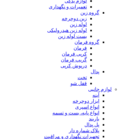
لوازم یدکی
تعمیرات و نگهداری
گروه زین
زین دوچرخه
لوله زین
لوله زین هیدرولیکی
بست لوله زین
گروه فرمان
فرمان
کرپی فرمان
گریپ فرمان
درپوش کرپی
پدال
تخت
قفل شو
لوازم جانبی
آینه
ابزار دوچرخه
انواع اسپری
انواع پایه، بست و تسمه
باربند
پل پدال
پلاک شماره دار
تجهیزات نگهداری و مراقبت