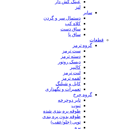
عینک کش دار
لنز
سایر
دستمال سر و گردن
کلاه کپ
ساق دست
ساق پا
قطعات
گروه ترمز
ست ترمز
دسته ترمز
دیسک روتور
کالیپر
لنت ترمز
لقمه ترمز
کابل و شیلنگ
تعمیرات و نگهداری
گروه چرخ
تایر دوچرخه
تیوب
طوقه پره بندی شده
طوقه بدون پره بندی
توپی (جلو/عقب)
پره