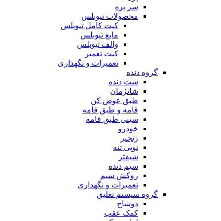
سر پره
محصولات تیوبلس
کیت کامل تیوبلس
مایع تیوبلس
والف تیوبلس
کیت تعمیر
تعمیرات و نگهداری
گروه دنده
ست دنده
شانژمان
طبق عوض کن
قامه و طبق قامه
سینی طبق قامه
خودرو
زنجیر
توپی تنه
شیفتر
سیم دنده
روکش سیم
تعمیرات و نگهداری
گروه سیستم تعلیق
دوشاخ
کمک عقب