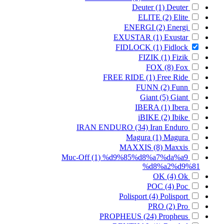
Deuter
(1)
Deuter
ELITE
(2)
Elite
ENERGI
(2)
Energi
EXUSTAR
(1)
Exustar
FIDLOCK
(1)
Fidlock
FIZIK
(1)
Fizik
FOX
(8)
Fox
FREE RIDE
(1)
Free Ride
FUNN
(2)
Funn
Giant
(5)
Giant
IBERA
(1)
Ibera
iBIKE
(2)
Ibike
IRAN ENDURO
(34)
Iran Enduro
Magura
(1)
Magura
MAXXIS
(8)
Maxxis
Muc-Off
(1)
%d9%85%d8%a7%da%a9
%d8%a2%d9%81
OK
(4)
Ok
POC
(4)
Poc
Polisport
(4)
Polisport
PRO
(2)
Pro
PROPHEUS
(24)
Propheus