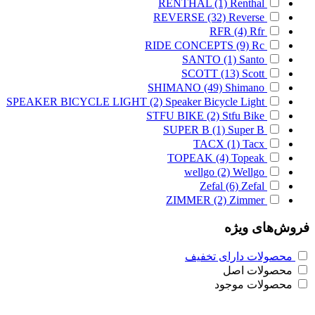
RENTHAL
(1)
Renthal
REVERSE
(32)
Reverse
RFR
(4)
Rfr
RIDE CONCEPTS
(9)
Rc
SANTO
(1)
Santo
SCOTT
(13)
Scott
SHIMANO
(49)
Shimano
SPEAKER BICYCLE LIGHT
(2)
Speaker Bicycle Light
STFU BIKE
(2)
Stfu Bike
SUPER B
(1)
Super B
TACX
(1)
Tacx
TOPEAK
(4)
Topeak
wellgo
(2)
Wellgo
Zefal
(6)
Zefal
ZIMMER
(2)
Zimmer
فروش‌های ویژه
محصولات دارای تخفیف
محصولات اصل
محصولات موجود