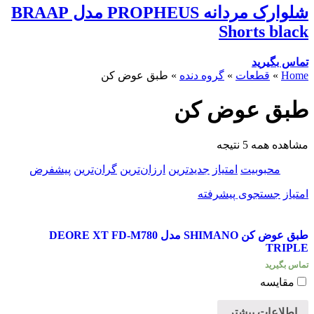
شلوارک مردانه PROPHEUS مدل BRAAP
Shorts black
تماس بگیرید
Home
»
قطعات
»
گروه دنده
»
طبق عوض کن
طبق عوض کن
مشاهده همه 5 نتیجه
محبوبیت
امتیاز
جدیدترین
ارزان‌ترین
گران‌ترین
پیشفرض
امتیاز
جستجوی پیشرفته
طبق عوض کن SHIMANO مدل DEORE XT FD-M780
TRIPLE
تماس بگیرید
مقایسه
اطلاعات بیشتر