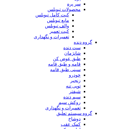
سر پره
محصولات تیوبلس
کیت کامل تیوبلس
مایع تیوبلس
والف تیوبلس
کیت تعمیر
تعمیرات و نگهداری
گروه دنده
ست دنده
شانژمان
طبق عوض کن
قامه و طبق قامه
سینی طبق قامه
خودرو
زنجیر
توپی تنه
شیفتر
سیم دنده
روکش سیم
تعمیرات و نگهداری
گروه سیستم تعلیق
دوشاخ
کمک عقب