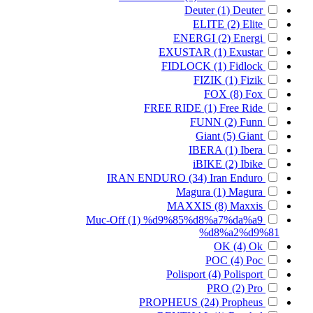
Deuter
(1)
Deuter
ELITE
(2)
Elite
ENERGI
(2)
Energi
EXUSTAR
(1)
Exustar
FIDLOCK
(1)
Fidlock
FIZIK
(1)
Fizik
FOX
(8)
Fox
FREE RIDE
(1)
Free Ride
FUNN
(2)
Funn
Giant
(5)
Giant
IBERA
(1)
Ibera
iBIKE
(2)
Ibike
IRAN ENDURO
(34)
Iran Enduro
Magura
(1)
Magura
MAXXIS
(8)
Maxxis
Muc-Off
(1)
%d9%85%d8%a7%da%a9
%d8%a2%d9%81
OK
(4)
Ok
POC
(4)
Poc
Polisport
(4)
Polisport
PRO
(2)
Pro
PROPHEUS
(24)
Propheus