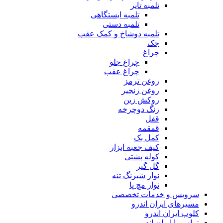
تلمبه تایر
تلمبه ایستگاهی
تلمبه دستی
تلمبه دوشاخ و کمک عقب
جک
چراغ
چراغ جلو
چراغ عقب
روغن ترمز
روغن زنجیر
روکش زین
زنگ دوچرخه
قفل
قمقمه
کمل بک
کیف جعبه ابزار
کوله پشتی
گل گیر
نوار شبرنگ تنه
نوار مچ پا
سرویس و خدمات تخصصی
مسیرهای ایران اندرو
کلوپ ایران اندرو
تماس با ایران اندرو