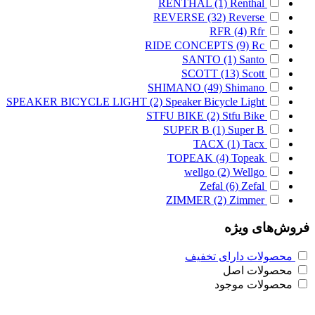
RENTHAL
(1)
Renthal
REVERSE
(32)
Reverse
RFR
(4)
Rfr
RIDE CONCEPTS
(9)
Rc
SANTO
(1)
Santo
SCOTT
(13)
Scott
SHIMANO
(49)
Shimano
SPEAKER BICYCLE LIGHT
(2)
Speaker Bicycle Light
STFU BIKE
(2)
Stfu Bike
SUPER B
(1)
Super B
TACX
(1)
Tacx
TOPEAK
(4)
Topeak
wellgo
(2)
Wellgo
Zefal
(6)
Zefal
ZIMMER
(2)
Zimmer
فروش‌های ویژه
محصولات دارای تخفیف
محصولات اصل
محصولات موجود