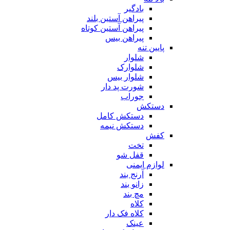
بادگیر
پیراهن آستین بلند
پیراهن آستین کوتاه
پیراهن بیس
پایین تنه
شلوار
شلوارک
شلوار بیس
شورت پد دار
جوراب
دستکش
دستکش کامل
دستکش نیمه
کفش
تخت
قفل شو
لوازم ایمنی
آرنج بند
زانو بند
مچ بند
کلاه
کلاه فک دار
عینک