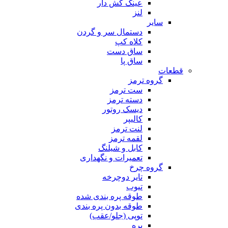
عینک کش دار
لنز
سایر
دستمال سر و گردن
کلاه کپ
ساق دست
ساق پا
قطعات
گروه ترمز
ست ترمز
دسته ترمز
دیسک روتور
کالیپر
لنت ترمز
لقمه ترمز
کابل و شیلنگ
تعمیرات و نگهداری
گروه چرخ
تایر دوچرخه
تیوب
طوقه پره بندی شده
طوقه بدون پره بندی
توپی (جلو/عقب)
پره