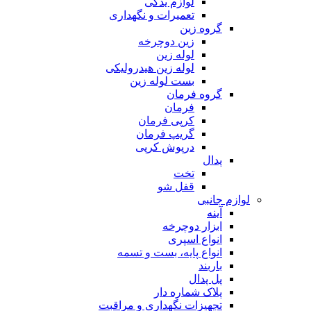
لوازم یدکی
تعمیرات و نگهداری
گروه زین
زین دوچرخه
لوله زین
لوله زین هیدرولیکی
بست لوله زین
گروه فرمان
فرمان
کرپی فرمان
گریپ فرمان
درپوش کرپی
پدال
تخت
قفل شو
لوازم جانبی
آینه
ابزار دوچرخه
انواع اسپری
انواع پایه، بست و تسمه
باربند
پل پدال
پلاک شماره دار
تجهیزات نگهداری و مراقبت