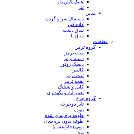
عینک کش دار
لنز
سایر
دستمال سر و گردن
کلاه کپ
ساق دست
ساق پا
قطعات
گروه ترمز
ست ترمز
دسته ترمز
دیسک روتور
کالیپر
لنت ترمز
لقمه ترمز
کابل و شیلنگ
تعمیرات و نگهداری
گروه چرخ
تایر دوچرخه
تیوب
طوقه پره بندی شده
طوقه بدون پره بندی
توپی (جلو/عقب)
پره