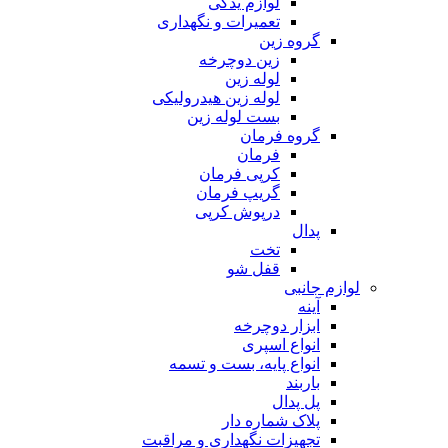
لوازم یدکی
تعمیرات و نگهداری
گروه زین
زین دوچرخه
لوله زین
لوله زین هیدرولیکی
بست لوله زین
گروه فرمان
فرمان
کرپی فرمان
گریپ فرمان
درپوش کرپی
پدال
تخت
قفل شو
لوازم جانبی
آینه
ابزار دوچرخه
انواع اسپری
انواع پایه، بست و تسمه
باربند
پل پدال
پلاک شماره دار
تجهیزات نگهداری و مراقبت