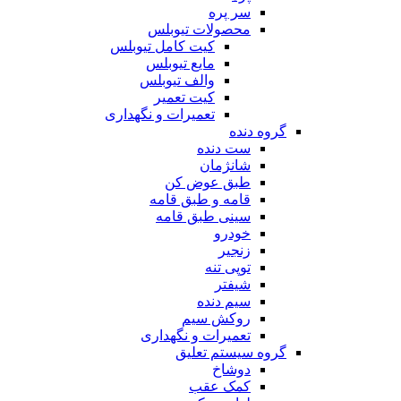
سر پره
محصولات تیوبلس
کیت کامل تیوبلس
مایع تیوبلس
والف تیوبلس
کیت تعمیر
تعمیرات و نگهداری
گروه دنده
ست دنده
شانژمان
طبق عوض کن
قامه و طبق قامه
سینی طبق قامه
خودرو
زنجیر
توپی تنه
شیفتر
سیم دنده
روکش سیم
تعمیرات و نگهداری
گروه سیستم تعلیق
دوشاخ
کمک عقب