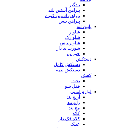
بادگیر
پیراهن آستین بلند
پیراهن آستین کوتاه
پیراهن بیس
پایین تنه
شلوار
شلوارک
شلوار بیس
شورت پد دار
جوراب
دستکش
دستکش کامل
دستکش نیمه
کفش
تخت
قفل شو
لوازم ایمنی
آرنج بند
زانو بند
مچ بند
کلاه
کلاه فک دار
عینک