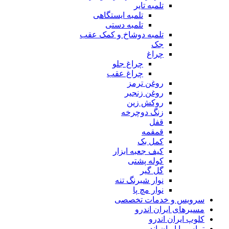
تلمبه تایر
تلمبه ایستگاهی
تلمبه دستی
تلمبه دوشاخ و کمک عقب
جک
چراغ
چراغ جلو
چراغ عقب
روغن ترمز
روغن زنجیر
روکش زین
زنگ دوچرخه
قفل
قمقمه
کمل بک
کیف جعبه ابزار
کوله پشتی
گل گیر
نوار شبرنگ تنه
نوار مچ پا
سرویس و خدمات تخصصی
مسیرهای ایران اندرو
کلوپ ایران اندرو
تماس با ایران اندرو