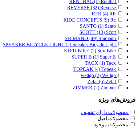
RENTHAL
(1)
Renthal
REVERSE
(32)
Reverse
RFR
(4)
Rfr
RIDE CONCEPTS
(9)
Rc
SANTO
(1)
Santo
SCOTT
(13)
Scott
SHIMANO
(49)
Shimano
SPEAKER BICYCLE LIGHT
(2)
Speaker Bicycle Light
STFU BIKE
(2)
Stfu Bike
SUPER B
(1)
Super B
TACX
(1)
Tacx
TOPEAK
(4)
Topeak
wellgo
(2)
Wellgo
Zefal
(6)
Zefal
ZIMMER
(2)
Zimmer
فروش‌های ویژه
محصولات دارای تخفیف
محصولات اصل
محصولات موجود