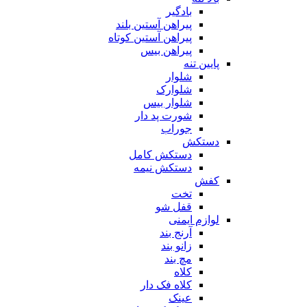
بادگیر
پیراهن آستین بلند
پیراهن آستین کوتاه
پیراهن بیس
پایین تنه
شلوار
شلوارک
شلوار بیس
شورت پد دار
جوراب
دستکش
دستکش کامل
دستکش نیمه
کفش
تخت
قفل شو
لوازم ایمنی
آرنج بند
زانو بند
مچ بند
کلاه
کلاه فک دار
عینک