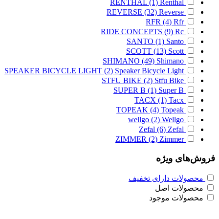
RENTHAL
(1)
Renthal
REVERSE
(32)
Reverse
RFR
(4)
Rfr
RIDE CONCEPTS
(9)
Rc
SANTO
(1)
Santo
SCOTT
(13)
Scott
SHIMANO
(49)
Shimano
SPEAKER BICYCLE LIGHT
(2)
Speaker Bicycle Light
STFU BIKE
(2)
Stfu Bike
SUPER B
(1)
Super B
TACX
(1)
Tacx
TOPEAK
(4)
Topeak
wellgo
(2)
Wellgo
Zefal
(6)
Zefal
ZIMMER
(2)
Zimmer
فروش‌های ویژه
محصولات دارای تخفیف
محصولات اصل
محصولات موجود