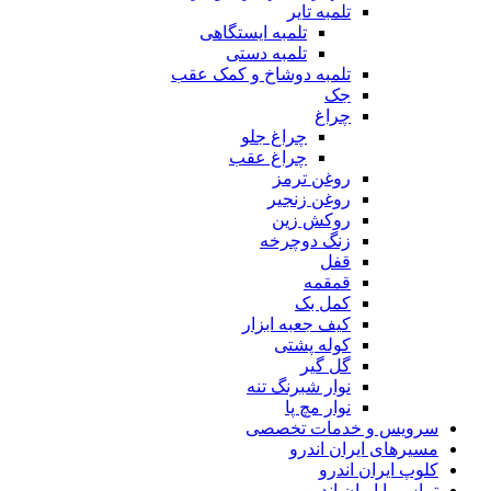
تلمبه تایر
تلمبه ایستگاهی
تلمبه دستی
تلمبه دوشاخ و کمک عقب
جک
چراغ
چراغ جلو
چراغ عقب
روغن ترمز
روغن زنجیر
روکش زین
زنگ دوچرخه
قفل
قمقمه
کمل بک
کیف جعبه ابزار
کوله پشتی
گل گیر
نوار شبرنگ تنه
نوار مچ پا
سرویس و خدمات تخصصی
مسیرهای ایران اندرو
کلوپ ایران اندرو
تماس با ایران اندرو