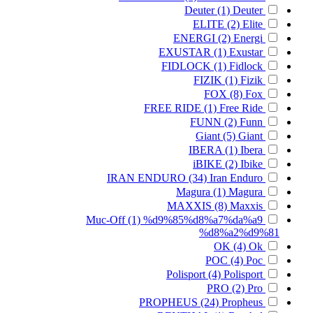
Deuter
(1)
Deuter
ELITE
(2)
Elite
ENERGI
(2)
Energi
EXUSTAR
(1)
Exustar
FIDLOCK
(1)
Fidlock
FIZIK
(1)
Fizik
FOX
(8)
Fox
FREE RIDE
(1)
Free Ride
FUNN
(2)
Funn
Giant
(5)
Giant
IBERA
(1)
Ibera
iBIKE
(2)
Ibike
IRAN ENDURO
(34)
Iran Enduro
Magura
(1)
Magura
MAXXIS
(8)
Maxxis
Muc-Off
(1)
%d9%85%d8%a7%da%a9
%d8%a2%d9%81
OK
(4)
Ok
POC
(4)
Poc
Polisport
(4)
Polisport
PRO
(2)
Pro
PROPHEUS
(24)
Propheus