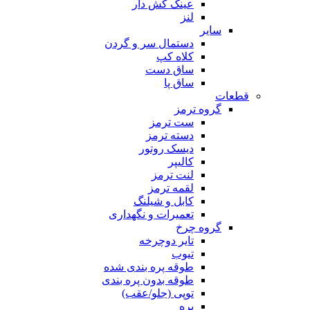
عینک کش دار
لنز
سایر
دستمال سر و گردن
کلاه کپ
ساق دست
ساق پا
قطعات
گروه ترمز
ست ترمز
دسته ترمز
دیسک روتور
کالیپر
لنت ترمز
لقمه ترمز
کابل و شیلنگ
تعمیرات و نگهداری
گروه چرخ
تایر دوچرخه
تیوب
طوقه پره بندی شده
طوقه بدون پره بندی
توپی (جلو/عقب)
پره