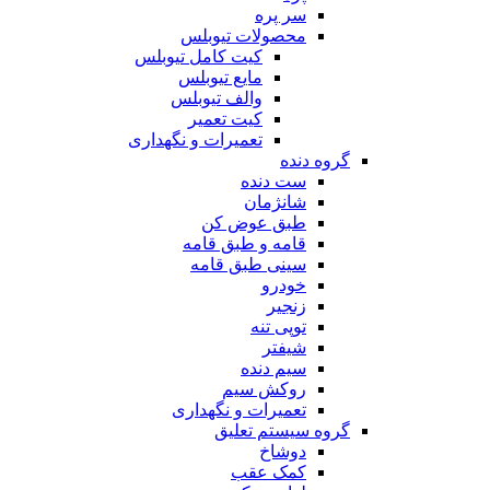
سر پره
محصولات تیوبلس
کیت کامل تیوبلس
مایع تیوبلس
والف تیوبلس
کیت تعمیر
تعمیرات و نگهداری
گروه دنده
ست دنده
شانژمان
طبق عوض کن
قامه و طبق قامه
سینی طبق قامه
خودرو
زنجیر
توپی تنه
شیفتر
سیم دنده
روکش سیم
تعمیرات و نگهداری
گروه سیستم تعلیق
دوشاخ
کمک عقب