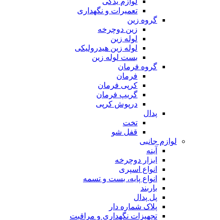
لوازم یدکی
تعمیرات و نگهداری
گروه زین
زین دوچرخه
لوله زین
لوله زین هیدرولیکی
بست لوله زین
گروه فرمان
فرمان
کرپی فرمان
گریپ فرمان
درپوش کرپی
پدال
تخت
قفل شو
لوازم جانبی
آینه
ابزار دوچرخه
انواع اسپری
انواع پایه، بست و تسمه
باربند
پل پدال
پلاک شماره دار
تجهیزات نگهداری و مراقبت